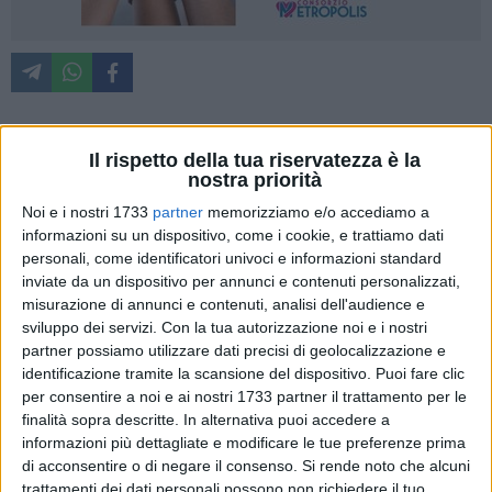
Il rispetto della tua riservatezza è la
Si avvia alla conclusione la decima edizione di
nostra priorità
www.Shakespeare - Week with William Shakespeare
,
festival ideato e diretto dalla
Compagnia
Fatti d'Arte
Noi e i nostri 1733
partner
memorizziamo e/o accediamo a
informazioni su un dispositivo, come i cookie, e trattiamo dati
vincitrice dell'avviso pubblico
'Bitonto città dei festival 2023'
personali, come identificatori univoci e informazioni standard
- Rete dei Festival
promosso dal
Comune di Bitonto
. Il
inviate da un dispositivo per annunci e contenuti personalizzati,
Teatro Traetta
di Bitonto ospiterà, da
venerdì 10
a
misurazione di annunci e contenuti, analisi dell'audience e
domenica 12 maggio
, due produzioni della compagnia
sviluppo dei servizi.
Con la tua autorizzazione noi e i nostri
bitontina:
Willy's and Vagina's Monologues
, spettacolo che
partner possiamo utilizzare dati precisi di geolocalizzazione e
sperimenta una connessione tra la sensibilità delle eroine
identificazione tramite la scansione del dispositivo. Puoi fare clic
shakespeariane e le storie del celebre testo dell'autrice
per consentire a noi e ai nostri 1733 partner il trattamento per le
finalità sopra descritte. In alternativa puoi accedere a
americana Eve Ensler I monologhi della Vagina; e
Shake
informazioni più dettagliate e modificare le tue preferenze prima
Your Booty
con
Antonio Stornaiolo
, in cui la musica e il
di acconsentire o di negare il consenso.
Si rende noto che alcuni
sound degli anni Settanta saranno il pretesto per raccontare
trattamenti dei dati personali possono non richiedere il tuo