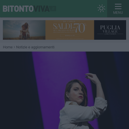
MENU
Home
Notizie e aggiornamenti