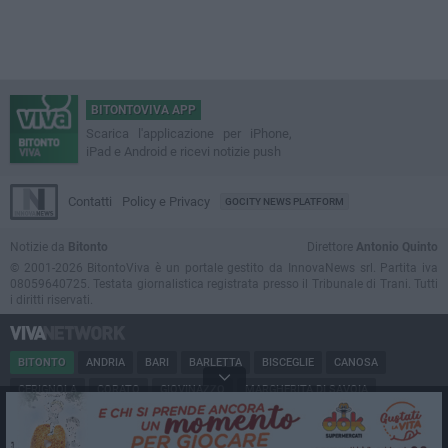
BITONTOVIVA APP
Scarica l'applicazione per iPhone,
iPad e Android e ricevi notizie push
Contatti
Policy e Privacy
GOCITY NEWS PLATFORM
Notizie da
Bitonto
Direttore
Antonio Quinto
© 2001-2026 BitontoViva è un portale gestito da InnovaNews srl. Partita iva
08059640725. Testata giornalistica registrata presso il Tribunale di Trani. Tutti
i diritti riservati.
BITONTO
ANDRIA
BARI
BARLETTA
BISCEGLIE
CANOSA
CERIGNOLA
CORATO
GIOVINAZZO
MARGHERITA DI SAVOIA
MINERVINO
MODUGNO
MOLFETTA
PUGLIA
RUVO
SAN FERDINANDO
SPINAZZOLA
TERLIZZI
TRANI
TRINITAPOLI