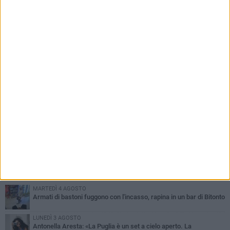
scadenza non cancella ritardi del Comune»
PIÙ LETTI QUESTA SETTIMANA
MARTEDÌ 4 AGOSTO
Armati di bastoni fuggono con l'incasso, rapina in un bar di Bitonto
LUNEDÌ 3 AGOSTO
Antonella Aresta: «La Puglia è un set a cielo aperto. La