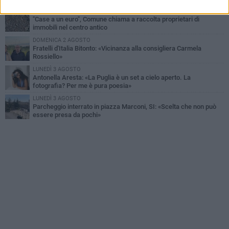
SABATO 1 AGOSTO
"Case a un euro", Comune chiama a raccolta proprietari di
immobili nel centro antico
DOMENICA 2 AGOSTO
Fratelli d'Italia Bitonto: «Vicinanza alla consigliera Carmela
Rossiello»
LUNEDÌ 3 AGOSTO
Antonella Aresta: «La Puglia è un set a cielo aperto. La
fotografia? Per me è pura poesia»
LUNEDÌ 3 AGOSTO
Parcheggio interrato in piazza Marconi, SI: «Scelta che non può
essere presa da pochi»