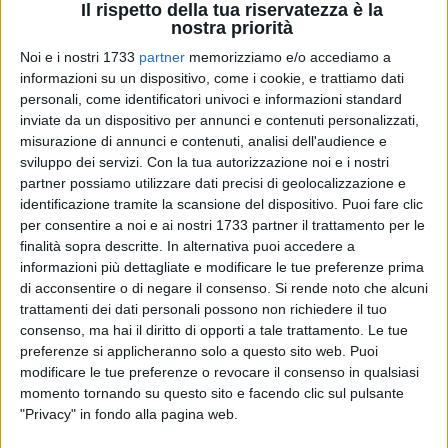
Il rispetto della tua riservatezza è la
nostra priorità
Noi e i nostri 1733
partner
memorizziamo e/o accediamo a
informazioni su un dispositivo, come i cookie, e trattiamo dati
197
personali, come identificatori univoci e informazioni standard
inviate da un dispositivo per annunci e contenuti personalizzati,
misurazione di annunci e contenuti, analisi dell'audience e
sviluppo dei servizi.
Con la tua autorizzazione noi e i nostri
C'è il professore che dirige la banda, una rapina molto
partner possiamo utilizzare dati precisi di geolocalizzazione e
particolare da mettere a segno e i nomi di grandi città per
identificazione tramite la scansione del dispositivo. Puoi fare clic
identificare i componenti della banda. Solo che le città sono
per consentire a noi e ai nostri 1733 partner il trattamento per le
tutte
pugliesi
, visto che non si tratta della celebre serie
finalità sopra descritte. In alternativa puoi accedere a
informazioni più dettagliate e modificare le tue preferenze prima
Netflix
"
La casa de Papel
" (La casa di Carta, in Italia)
di acconsentire o di negare il consenso.
Si rende noto che alcuni
diventata un vero e proprio fenomeno virale in tutto il
trattamenti dei dati personali possono non richiedere il tuo
mondo, ma la sua parodia in salsa pugliese.
consenso, ma hai il diritto di opporti a tale trattamento. Le tue
preferenze si applicheranno solo a questo sito web. Puoi
Andrà in onda mercoledì la prima puntata de
"La Casa di
modificare le tue preferenze o revocare il consenso in qualsiasi
Cartone
", sit com ideata da un gruppo di comici baresi –
momento tornando su questo sito e facendo clic sul pulsante
guidati dal 23enne
Piero Bagnardi
- e ispirata proprio alle
"Privacy" in fondo alla pagina web.
vicende della produzione spagnola. Ovviamente, al posto di