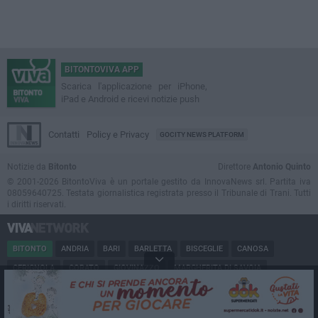
BITONTOVIVA APP
Scarica l'applicazione per iPhone,
iPad e Android e ricevi notizie push
Contatti
Policy e Privacy
GOCITY NEWS PLATFORM
Notizie da
Bitonto
Direttore
Antonio Quinto
© 2001-2026 BitontoViva è un portale gestito da InnovaNews srl. Partita iva
08059640725. Testata giornalistica registrata presso il Tribunale di Trani. Tutti
i diritti riservati.
BITONTO
ANDRIA
BARI
BARLETTA
BISCEGLIE
CANOSA
CERIGNOLA
CORATO
GIOVINAZZO
MARGHERITA DI SAVOIA
MINERVINO
MODUGNO
MOLFETTA
PUGLIA
RUVO
SAN FERDINANDO
SPINAZZOLA
TERLIZZI
TRANI
TRINITAPOLI