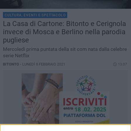
CULTURA, EVENTI E SPETTACOLO
La Casa di Cartone: Bitonto e Cerignola
invece di Mosca e Berlino nella parodia
pugliese
Mercoledì prima puntata della sit com nata dalla celebre
serie Netflix
BITONTO -
LUNEDÌ 8 FEBBRAIO 2021
13.07