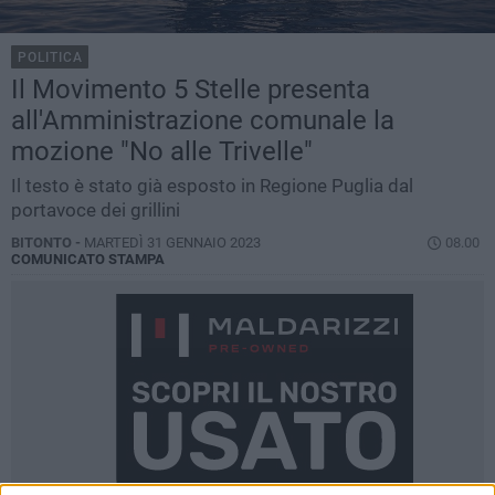
POLITICA
Il Movimento 5 Stelle presenta
all'Amministrazione comunale la
mozione "No alle Trivelle"
Il testo è stato già esposto in Regione Puglia dal
portavoce dei grillini
BITONTO -
MARTEDÌ 31 GENNAIO 2023
08.00
COMUNICATO STAMPA