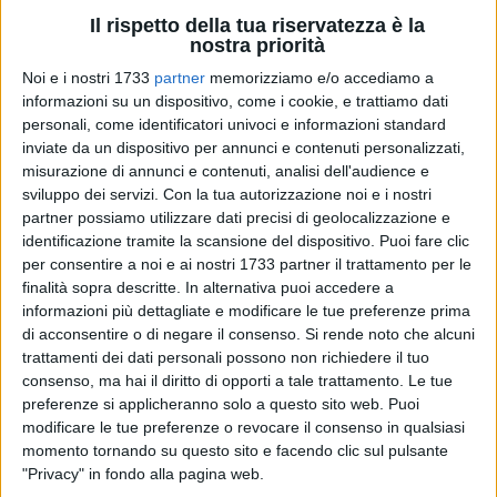
Il rispetto della tua riservatezza è la
nostra priorità
Noi e i nostri 1733
partner
memorizziamo e/o accediamo a
informazioni su un dispositivo, come i cookie, e trattiamo dati
personali, come identificatori univoci e informazioni standard
inviate da un dispositivo per annunci e contenuti personalizzati,
misurazione di annunci e contenuti, analisi dell'audience e
sviluppo dei servizi.
Con la tua autorizzazione noi e i nostri
Una battaglia civile cruciale in nome di un inattaccabile
partner possiamo utilizzare dati precisi di geolocalizzazione e
ideale ecologista. È questa la mission del
Comitato
identificazione tramite la scansione del dispositivo. Puoi fare clic
Bitonto5Stelle
, che, nei giorni scorsi, ha presentato una
per consentire a noi e ai nostri 1733 partner il trattamento per le
finalità sopra descritte. In alternativa puoi accedere a
mozione, chiara, dettagliata e determinata, sul tema delle
informazioni più dettagliate e modificare le tue preferenze prima
Trivelle in Mare
, regolamentata dal
Decreto Energia
.
di acconsentire o di negare il consenso.
Si rende noto che alcuni
L'intento è quello di coinvolgere l'intera Amministrazione
trattamenti dei dati personali possono non richiedere il tuo
comunale della città sensibilizzandola su questo delicato
consenso, ma hai il diritto di opporti a tale trattamento. Le tue
tema, per consolidare il fronte del "
No
".
preferenze si applicheranno solo a questo sito web. Puoi
modificare le tue preferenze o revocare il consenso in qualsiasi
Il testo è stato già presentato in
Regione Puglia
, dai
momento tornando su questo sito e facendo clic sul pulsante
"Privacy" in fondo alla pagina web.
portavoce del Movimento 5 Stelle. Nel documento si esprime