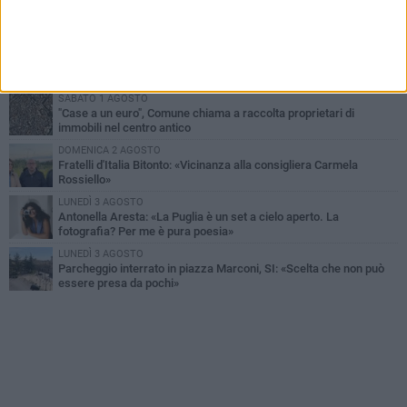
Armati di bastoni fuggono con l'incasso, rapina in un bar di Bitonto
VENERDÌ 31 LUGLIO
Furti d'auto, scoperta la banda tra Bitonto e Cerignola: 13 arresti, I
NOMI
SABATO 1 AGOSTO
"Case a un euro", Comune chiama a raccolta proprietari di
immobili nel centro antico
DOMENICA 2 AGOSTO
Fratelli d'Italia Bitonto: «Vicinanza alla consigliera Carmela
Rossiello»
LUNEDÌ 3 AGOSTO
Antonella Aresta: «La Puglia è un set a cielo aperto. La
fotografia? Per me è pura poesia»
LUNEDÌ 3 AGOSTO
Parcheggio interrato in piazza Marconi, SI: «Scelta che non può
essere presa da pochi»