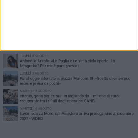
PIÙ LETTI QUESTA SETTIMANA
MARTEDÌ 4 AGOSTO
Armati di bastoni fuggono con l'incasso, rapina in un bar di Bitonto
DOMENICA 2 AGOSTO
Fratelli d'Italia Bitonto: «Vicinanza alla consigliera Carmela
Rossiello»
LUNEDÌ 3 AGOSTO
Antonella Aresta: «La Puglia è un set a cielo aperto. La
fotografia? Per me è pura poesia»
LUNEDÌ 3 AGOSTO
Parcheggio interrato in piazza Marconi, SI: «Scelta che non può
essere presa da pochi»
MARTEDÌ 4 AGOSTO
Bitonto, getta per errore un tagliando da 1 milione di euro:
recuperato tra i rifiuti dagli operatori SANB
MARTEDÌ 4 AGOSTO
Lavori piazza Moro, dal Ministero arriva proroga sino al dicembre
2027 - VIDEO