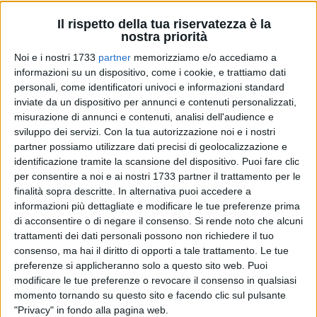
Il rispetto della tua riservatezza è la
nostra priorità
Noi e i nostri 1733
partner
memorizziamo e/o accediamo a
1939
A cura di
informazioni su un dispositivo, come i cookie, e trattiamo dati
MASSIMILIANO DILETTUSO
personali, come identificatori univoci e informazioni standard
inviate da un dispositivo per annunci e contenuti personalizzati,
misurazione di annunci e contenuti, analisi dell'audience e
sviluppo dei servizi.
Con la tua autorizzazione noi e i nostri
Bitonto si appresta a vivere uno dei momenti più attesi
partner possiamo utilizzare dati precisi di geolocalizzazione e
dell'anno: la
festa esterna
dei
Santi Medici Cosma
e
identificazione tramite la scansione del dispositivo. Puoi fare clic
Damiano
, in programma domani -
domenica 19 ottobre
-
per consentire a noi e ai nostri 1733 partner il trattamento per le
culmine di un percorso di fede e devozione profondamente
finalità sopra descritte. In alternativa puoi accedere a
radicato nel cuore della città.
informazioni più dettagliate e modificare le tue preferenze prima
di acconsentire o di negare il consenso.
Si rende noto che alcuni
Il weekend si aprirà oggi,
sabato 18 ottobre
, vigilia della
trattamenti dei dati personali possono non richiedere il tuo
consenso, ma hai il diritto di opporti a tale trattamento. Le tue
festa, con un'intensa giornata di preparazione spirituale.
preferenze si applicheranno solo a questo sito web. Puoi
Nella
Basilica-Santuario
dei
Santi Medici
, sono previste
modificare le tue preferenze o revocare il consenso in qualsiasi
celebrazioni eucaristiche alle ore
9.30
,
17.30
e
19
, mentre
momento tornando su questo sito e facendo clic sul pulsante
l'annuncio della festa risuonerà in città alle ore 18.30 e alle
"Privacy" in fondo alla pagina web.