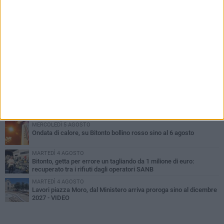
PIÙ LETTI QUESTA SETTIMANA
MARTEDÌ 4 AGOSTO
Armati di bastoni fuggono con l'incasso, rapina in un bar di Bitonto
SABATO 8 AGOSTO
Due latitanti del clan mafioso Capriati arrestati in un casolare di
Bisceglie
VENERDÌ 7 AGOSTO
Furti e assalto al bancomat, arrestato 30enne: deve scontare
quasi 10 anni
MERCOLEDÌ 5 AGOSTO
Ondata di calore, su Bitonto bollino rosso sino al 6 agosto
MARTEDÌ 4 AGOSTO
Bitonto, getta per errore un tagliando da 1 milione di euro:
recuperato tra i rifiuti dagli operatori SANB
MARTEDÌ 4 AGOSTO
Lavori piazza Moro, dal Ministero arriva proroga sino al dicembre
2027 - VIDEO