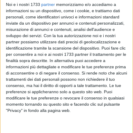
Noi e i nostri 1733
partner
memorizziamo e/o accediamo a
informazioni su un dispositivo, come i cookie, e trattiamo dati
personali, come identificatori univoci e informazioni standard
inviate da un dispositivo per annunci e contenuti personalizzati,
misurazione di annunci e contenuti, analisi dell'audience e
sviluppo dei servizi.
Con la tua autorizzazione noi e i nostri
partner possiamo utilizzare dati precisi di geolocalizzazione e
Le eccellenze del territorio di Bitonto protagoniste al Porto di
identificazione tramite la scansione del dispositivo. Puoi fare clic
Bari delle attività di animazione e accoglienza, organizzate
per consentire a noi e ai nostri 1733 partner il trattamento per le
finalità sopra descritte. In alternativa puoi accedere a
presso l'infopoint dello scalo crocieristico da Unpli Puglia
informazioni più dettagliate e modificare le tue preferenze prima
APS con il coordinamento dell'
Autorità di sistema portuale
di acconsentire o di negare il consenso.
Si rende noto che alcuni
del mare Adriatico meridionale e di Pugliapromozione
trattamenti dei dati personali possono non richiedere il tuo
AReT.
consenso, ma hai il diritto di opporti a tale trattamento. Le tue
preferenze si applicheranno solo a questo sito web. Puoi
Si comincia oggi (venerdì 16 giugno) con un locale frantoio
modificare le tue preferenze o revocare il consenso in qualsiasi
che, in collaborazione con l'associazione Città dell'Olio,
momento tornando su questo sito e facendo clic sul pulsante
"Privacy" in fondo alla pagina web.
offrirà agli ospiti in arrivo al terminal crociere
dalle ore 9 alle
ore 11 uno speciale benvenuto con una degustazione di
olio extravergine di oliva locale.