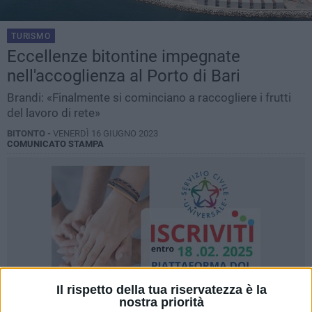
TURISMO
Eccellenze bitontine impegnate
nell'accoglienza al Porto di Bari
Brandi: «Finalmente si cominciano a raccogliere i frutti
del lavoro di rete»
BITONTO -
VENERDÌ 16 GIUGNO 2023
COMUNICATO STAMPA
Il rispetto della tua riservatezza è la
nostra priorità