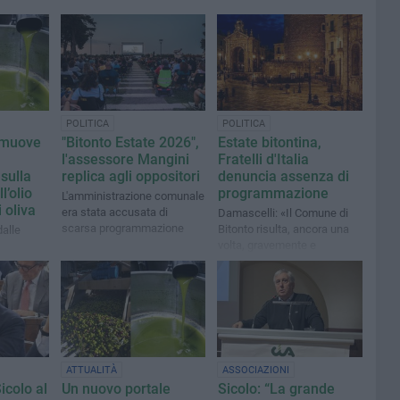
POLITICA
POLITICA
omuove
"Bitonto Estate 2026",
Estate bitontina,
l'assessore Mangini
Fratelli d'Italia
sulla
replica agli oppositori
denuncia assenza di
l’olio
programmazione
L'amministrazione comunale
 oliva
era stata accusata di
Damascelli: «Il Comune di
scarsa programmazione
Bitonto risulta, ancora una
dalle
volta, gravemente e
colpevolmente non
pervenuto»
ATTUALITÀ
ASSOCIAZIONI
Sicolo al
Un nuovo portale
Sicolo: “La grande