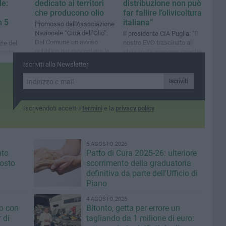
le:
dedicato ai territori
distribuzione non può
che producono olio
far fallire l’olivicoltura
n 5
italiana”
Promosso dall'Associazione
Nazionale “Città dell’Olio”.
Il presidente CIA Puglia: "Il
Dal Comune un avviso
nostro EVO trascinato al
zie del
pubblico per raccogliere le
ribasso da manovre opache
costo,
proposte (luoghi ed
e immissione sul mercato di
o, più
Iscriviti alla Newsletter
esperienze) a Bitonto
olio tunisino"
piano di
Iscriviti
Iscrivendoti accetti i
termini
e la
privacy policy
5 AGOSTO 2026
nto
Patto di Cura 2025-26: ulteriore
gosto
scorrimento della graduatoria
definitiva da parte dell’Ufficio di
Piano
4 AGOSTO 2026
o con
Bitonto, getta per errore un
 di
tagliando da 1 milione di euro: