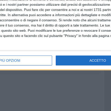
i e i nostri partner possiamo utilizzare dati precisi di geolocalizzazione 
ente con la musica live de "
La Bandita
", che porterà sul
del dispositivo. Puoi fare clic per consentire a noi e ai nostri 1731 partn
a sagra "Tradizioni e sapori bitontini" rappresenta
critte. In alternativa puoi accedere a informazioni più dettagliate e modif
are le eccellenze culinarie del territorio, immersi in
acconsentire o di negare il consenso.
Si rende noto che alcuni trattamen
e il tuo consenso, ma hai il diritto di opporti a tale trattamento. Le tue
 questo sito web. Puoi modificare le tue preferenze o revocare il conse
PRO LOCO BITONTO
questo sito e facendo clic sul pulsante "Privacy" in fondo alla pagina
5 AGOSTO 2026
e del
Pnrr, Coraggio Bitonto:
«L'intervento del Ministero salva,
PIÙ OPZIONI
ACCETTO
minile
ancora non del tutto, il
portafoglio dei bitontini da
fallimentare gestione Ricci»