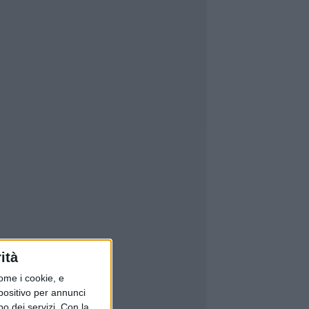
ità
ome i cookie, e
spositivo per annunci
o dei servizi.
Con la