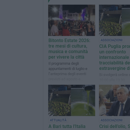
Bitonto Estate 2026:
ASSOCIAZIONI
tre mesi di cultura,
CIA Puglia pr
musica e comunità
un confronto
per vivere la città
internazionale 
tracciabilità del
Il programma degli
extravergine di
appuntamenti di luglio e
l’anteprima degli eventi
Si svolgerà online 
previsti ad agosto e
10.00 alle 13.30
settembre
ATTUALITÀ
ASSOCIAZIONI
A Bari tutta l’Italia
Crisi dell’olio, 