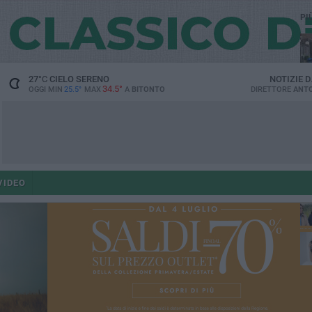
PI
27
°C
CIELO SERENO
NOTIZIE 
34.5°
OGGI MIN
25.5°
MAX
A
BITONTO
DIRETTORE
ANTO
co
VIDEO
ant
po