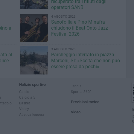
recuperato tra i rifiuti dagli
operatori SANB
4 AGOSTO 2026
Saxofollia e Pino Minafra
sino al
chiudono il Beat Onto Jazz
Festival 2026
3 AGOSTO 2026
ata al
Parcheggio interrato in piazza
lice
Marconi, SI: «Scelta che non può
essere presa da pochi»
Notizie sportive
Tennis
Calcio
Sport a 360°
e
Calcio a 5
Previsioni meteo
ettacolo
Basket
Volley
I
Video
Atletica leggera
R
B
i