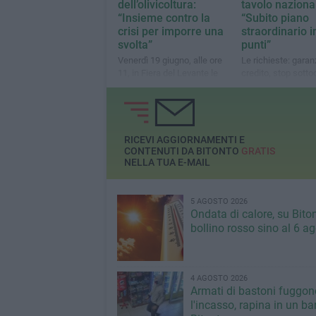
dell’olivicoltura:
tavolo naziona
“Insieme contro la
“Subito piano
crisi per imporre una
straordinario i
svolta”
punti”
Venerdì 19 giugno, alle ore
Le richieste: garan
11, in Fiera del Levante le
credito, stop sotto
OP olivicole, produttori,
aiuti allo stoccaggi
frantoiani, tutto il settore
aggregazione e un 
promozione
RICEVI AGGIORNAMENTI E
CONTENUTI DA BITONTO
GRATIS
NELLA TUA E-MAIL
5 AGOSTO 2026
Ondata di calore, su Bito
bollino rosso sino al 6 a
4 AGOSTO 2026
Armati di bastoni fuggon
l'incasso, rapina in un bar