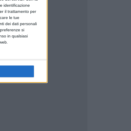
e identificazione
er il trattamento per
icare le tue
ti dei dati personali
 preferenze si
nso in qualsiasi
 web.