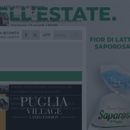
Ù LETTI QUESTA SETTIMANA
VENERDÌ 31 LUGLIO
Furti d'auto, scoperta la banda tra Bitonto e
Cerignola: 13 arresti, I NOMI
DA
BITONTO
MARTEDÌ 4 AGOSTO
APP
Armati di bastoni fuggono con l'incasso,
NIO QUINTO
rapina in un bar di Bitonto
GIOVEDÌ 30 LUGLIO
Bitonto, Palo e Bitetto insieme per creare
centro intercomunale della capacità di
esione
SABATO 1 AGOSTO
"Case a un euro", Comune chiama a
raccolta proprietari di immobili nel centro
ico
DOMENICA 2 AGOSTO
Fratelli d'Italia Bitonto: «Vicinanza alla
consigliera Carmela Rossiello»
LUNEDÌ 3 AGOSTO
Antonella Aresta: «La Puglia è un set a
cielo aperto. La fotografia? Per me è pura
esia»