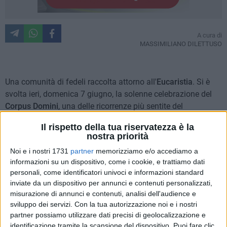
A cura di
MASSIMILIANO DILETTUSO
Una comunità di fedeli raccolta attorno all'
Eucaristia
. Si è
svolta ieri, domenica 7 giugno, la solenne celebrazione del
Corpus Domini
, una delle ricorrenze più sentite del
calendario liturgico, che ha richiamato numerosi cittadini nel
Il rispetto della tua riservatezza è la
centro cittadino per vivere uno dei momenti più significativi
nostra priorità
della spiritualità cristiana.
Noi e i nostri 1731
partner
memorizziamo e/o accediamo a
informazioni su un dispositivo, come i cookie, e trattiamo dati
La giornata si è aperta con la concelebrazione eucaristica
personali, come identificatori univoci e informazioni standard
nella
Concattedrale
di
Bitonto
, alla presenza del clero
inviate da un dispositivo per annunci e contenuti personalizzati,
cittadino e di una folta assemblea di fedeli. Al termine della
misurazione di annunci e contenuti, analisi dell'audience e
celebrazione, il Santissimo Sacramento è stato portato in
sviluppo dei servizi.
Con la tua autorizzazione noi e i nostri
processione
lungo le principali vie della città in un percorso
partner possiamo utilizzare dati precisi di geolocalizzazione e
identificazione tramite la scansione del dispositivo. Puoi fare clic