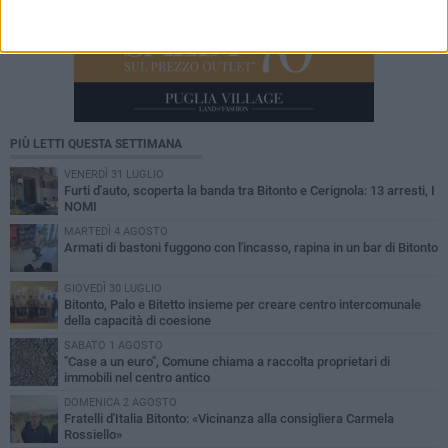
PIÙ LETTI QUESTA SETTIMANA
VENERDÌ 31 LUGLIO
Furti d'auto, scoperta la banda tra Bitonto e Cerignola: 13 arresti, I
NOMI
MARTEDÌ 4 AGOSTO
Armati di bastoni fuggono con l'incasso, rapina in un bar di Bitonto
GIOVEDÌ 30 LUGLIO
Bitonto, Palo e Bitetto insieme per creare centro intercomunale
della capacità di coesione
SABATO 1 AGOSTO
"Case a un euro", Comune chiama a raccolta proprietari di
immobili nel centro antico
DOMENICA 2 AGOSTO
Fratelli d'Italia Bitonto: «Vicinanza alla consigliera Carmela
Rossiello»