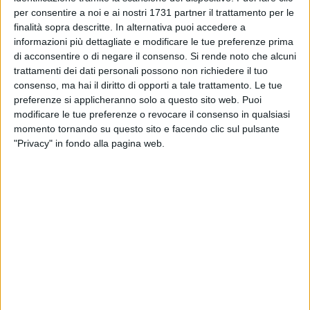
che ha attraversato il cuore del centro antico e del borgo
per consentire a noi e ai nostri 1731 partner il trattamento per le
ottocentesco.
finalità sopra descritte. In alternativa puoi accedere a
informazioni più dettagliate e modificare le tue preferenze prima
Il corteo religioso, accompagnato da momenti di preghiera e
di acconsentire o di negare il consenso.
Si rende noto che alcuni
canti liturgici, ha mosso da
piazza Cattedrale
per poi
trattamenti dei dati personali possono non richiedere il tuo
snodarsi attraverso Strada della Piazza, via Rogadeo, piazza
consenso, ma hai il diritto di opporti a tale trattamento. Le tue
Cavour, Porta Baresana, corso Vittorio Emanuele II, via
preferenze si applicheranno solo a questo sito web. Puoi
modificare le tue preferenze o revocare il consenso in qualsiasi
Quattro Novembre, via Michele Larovere e via Generale
momento tornando su questo sito e facendo clic sul pulsante
Francesco Planelli, fino a raggiungere la
parrocchia
"Privacy" in fondo alla pagina web.
Santissimo Sacramento
.
Sul sagrato della parrocchia Santissimo Sacramento la
processione si è conclusa con la benedizione eucaristica e il
canto del
Te Deum
, suggellando una serata vissuta nel
segno della fede e della comunione ecclesiale.
Il Corpus Domini continua, infatti, a rappresentare per la
comunità bitontina non soltanto una tradizione religiosa
profondamente radicata, ma anche un'occasione per