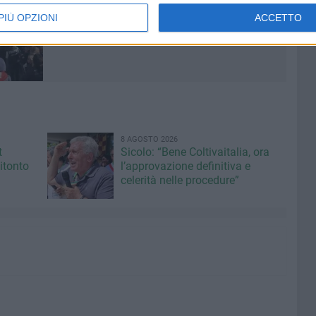
PIÙ OPZIONI
ACCETTO
8 AGOSTO 2026
t
Sicolo: “Bene Coltivaitalia, ora
itonto
l’approvazione definitiva e
celerità nelle procedure”