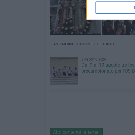
SANTI MEDICI
SANTI MEDICI BITONTO
8 AGOSTO 2026
Dal 9 al 19 agosto tre tes
precampionato per l'US B
Altri contenuti a tema