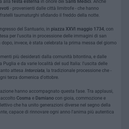
a alla
festa esterna
in onore dei
Santi Medici
. Anche
evoti
- provenienti dalle città limitrofe - che hanno
fratelli taumaturghi sfidando il freddo della notte.
'ingresso del Santuario, in
piazza XXVI maggio 1734
,
con
tesa per l'uscita in processione delle immagini di san
 dopo, invece, è stata celebrata la prima messa del giorno
menti più desiderati dalla comunità bitontina, e dalle
la Puglia e da varie località del sud Italia: l'uscita delle
 tanto attesa
Intorciata
, la tradizionale processione che -
ogni terza domenica d'ottobre.
pazione hanno accompagnato questa fase. Tra applausi,
a accolto
Cosma
e
Damiano
con gioia, commozione e
ettivo che ha unito generazioni diverse nel segno della
te, capace di rinnovare ogni anno l'anima più autentica