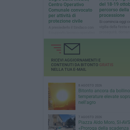
del 18-19 otto
Centro Operativo
percorso della
Comunale convocato
processione
per attività di
protezione civile
Si comincia oggi c
vigilia della festa e
A presiederlo il Sindaco con
proseguirà, domani
il supporto tecnico-operativo
tradizionale "intorc
di Comandante e Vice-
Comandante della Polizia
locale
RICEVI AGGIORNAMENTI E
CONTENUTI DA BITONTO
GRATIS
NELLA TUA E-MAIL
8 AGOSTO 2026
Bitonto ancora da bollino
temperature elevate sopra
nell'agro
7 AGOSTO 2026
Piazza Aldo Moro, SI-AVS
«Proroga della scadenza