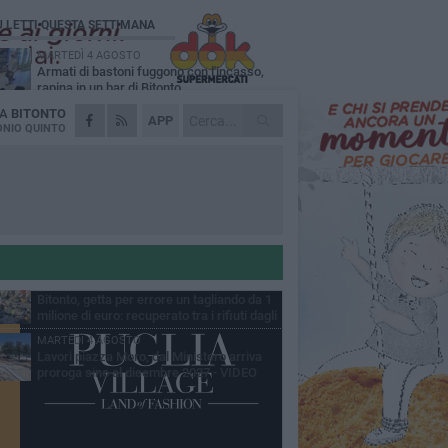
Ù LETTI QUESTA SETTIMANA
MARTEDÌ 4 AGOSTO
Armati di bastoni fuggono con l'incasso,
rapina in un bar di Bitonto
DA
BITONTO
DOMENICA 2 AGOSTO
APP
Fratelli d'Italia Bitonto: «Vicinanza alla
NIO QUINTO
consigliera Carmela Rossiello»
LUNEDÌ 3 AGOSTO
Antonella Aresta: «La Puglia è un set a
cielo aperto. La fotografia? Per me è pura
esia»
LUNEDÌ 3 AGOSTO
Parcheggio interrato in piazza Marconi, SI:
«Scelta che non può essere presa da
chi»
MARTEDÌ 4 AGOSTO
Bitonto, getta per errore un tagliando da 1
milione di euro: recuperato tra i rifiuti dagli
eratori SANB
MARTEDÌ 4 AGOSTO
Lavori piazza Moro, dal Ministero arriva
proroga sino al dicembre 2027 - VIDEO