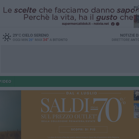
PI
29
°C
CIELO SERENO
NOTIZIE 
34°
OGGI MIN
26°
MAX
A
BITONTO
DIRETTORE
ANTO
po
VIDEO
po
op