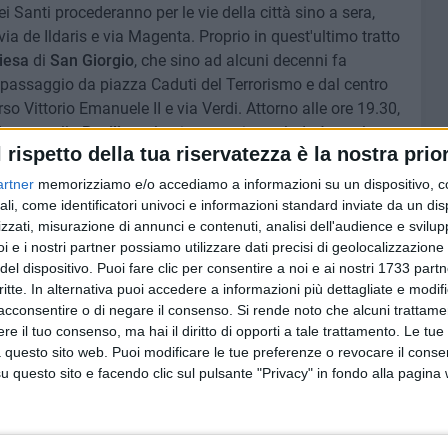
ei Santi procederanno per le vie della città sino a sera,
ia de Ildaris e via Magenta. Proprio in quest'ultimo tratto
iesa
di
San Giorgio
, che sino ad alcuni decenni fa
il passaggio da piazza Caduti del Terrorismo e dal centro
so Vittorio Emanuele II e via Verdi. Attorno alle ore 19.30,
ientro
nella
Basilica
e la giornata si concluderà con la
l rispetto della tua riservatezza è la nostra prior
 mons.
Giuseppe Satriano
, arcivescovo di Bari-Bitonto.
artner
memorizziamo e/o accediamo a informazioni su un dispositivo, c
ali, come identificatori univoci e informazioni standard inviate da un di
6 FOTO
zzati, misurazione di annunci e contenuti, analisi dell'audience e svilupp
i e i nostri partner possiamo utilizzare dati precisi di geolocalizzazione 
del dispositivo. Puoi fare clic per consentire a noi e ai nostri 1733 partn
critte. In alternativa puoi accedere a informazioni più dettagliate e modif
acconsentire o di negare il consenso.
Si rende noto che alcuni trattamen
e il tuo consenso, ma hai il diritto di opporti a tale trattamento. Le tue
 questo sito web. Puoi modificare le tue preferenze o revocare il conse
questo sito e facendo clic sul pulsante "Privacy" in fondo alla pagina