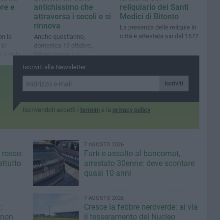
bre e
antichissimo che
reliquiario dei Santi
attraversa i secoli e si
Medici di Bitonto
rinnova
La presenza delle reliquie in
città è attestata sin dal 1572
on la
Anche quest'anno,
 si
domenica 19 ottobre,
, con la
Bitonto tornerà a
iata"
festeggiare san Cosma e
Iscriviti alla Newsletter
san Damiano
Iscriviti
Iscrivendoti accetti i
termini
e la
privacy policy
7 AGOSTO 2026
 rosso:
Furti e assalto al bancomat,
ttutto
arrestato 30enne: deve scontare
quasi 10 anni
7 AGOSTO 2026
:
Cresce la febbre neroverde: al via
 non
il tesseramento del Nucleo