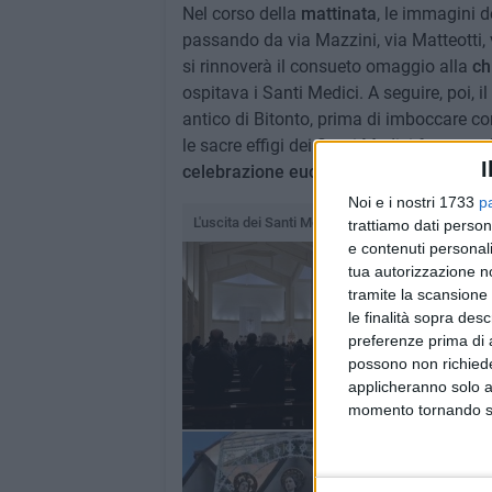
Nel corso della
mattinata
, le immagini d
passando da via Mazzini, via Matteotti, v
si rinnoverà il consueto omaggio alla
ch
ospitava i Santi Medici. A seguire, poi, 
antico di Bitonto, prima di imboccare cor
le sacre effigi dei Santi Medici faranno
r
I
celebrazione eucaristica
presieduta da
Noi e i nostri 1733
p
L'uscita dei Santi Medici dalla Basilica 2025
trattiamo dati person
e contenuti personali
tua autorizzazione no
tramite la scansione 
le finalità sopra des
preferenze prima di 
possono non richieder
applicheranno solo a
momento tornando su 