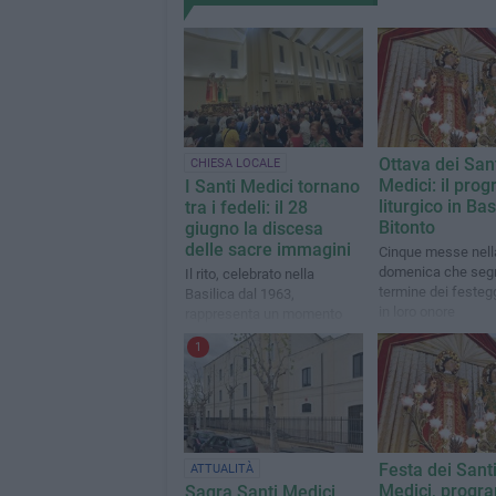
Ottava dei San
CHIESA LOCALE
Medici: il pr
I Santi Medici tornano
liturgico in Bas
tra i fedeli: il 28
Bitonto
giugno la discesa
delle sacre immagini
Cinque messe nell
domenica che segn
Il rito, celebrato nella
termine dei festeg
Basilica dal 1963,
in loro onore
rappresenta un momento
particolarmente significativo
1
per la comunità religiosa
Festa dei Sant
ATTUALITÀ
Medici, prog
Sagra Santi Medici,