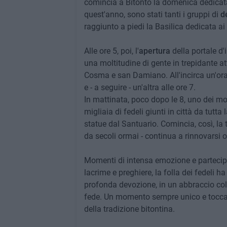
comincia a Bitonto la domenica dedicat
quest'anno, sono stati tanti i gruppi di
d
raggiunto a piedi la Basilica dedicata ai 
Alle ore 5, poi, l'
apertura
della portale d
una moltitudine di gente in trepidante at
Cosma e san Damiano. All'incirca un'ora
e - a seguire - un'altra alle ore 7.
In mattinata, poco dopo le 8, uno dei mo
migliaia di fedeli giunti in città da tutta 
statue dal Santuario. Comincia, così, la
da secoli ormai - continua a rinnovarsi 
Momenti di intensa emozione e parteci
lacrime e preghiere, la folla dei fedeli h
profonda devozione, in un abbraccio coll
fede. Un momento sempre unico e toccan
della tradizione bitontina.