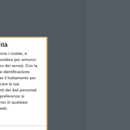
ità
ome i cookie, e
spositivo per annunci
o dei servizi.
Con la
e identificazione
er il trattamento per
icare le tue
ti dei dati personali
 preferenze si
nso in qualsiasi
 web.