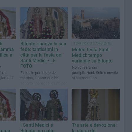
ti
Bitonto rinnova la sua
TERRITORIO E AMBIENTE
ogramma
fede: tantissimi in
Meteo festa Santi
ilica a
città per la festa dei
Medici: tempo
Santi Medici - LE
variabile su Bitonto
FOTO
a
Non ci saranno
a il
Fin dalle prime ore del
precipitazioni. Sole e nuvole
giamenti
mattino, il Santuario ha
si alterneranno
accolto i pellegrini giunti per
rendere omaggio ai due
taumaturghi
i
I Santi Medici e
Tra arte e devozione:
ramma
Bitonto: un culto
la storia del