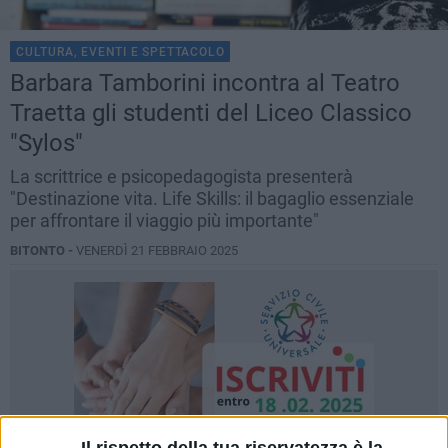
CULTURA, EVENTI E SPETTACOLO
Barbara Tamborini incontra al Teatro
Traetta gli studenti del Liceo Classico
"Sylos"
La scrittrice e psicopedagogista presenterà
"Destinazione vita. Life Skills: il bagaglio essenziale
per affrontare il viaggio più importante"
BITONTO -
VENERDÌ 21 FEBBRAIO 2025
Il rispetto della tua riservatezza è la