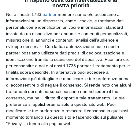
nostra priorità
Noi e i nostri 1733
partner
memorizziamo e/o accediamo a
informazioni su un dispositivo, come i cookie, e trattiamo dati
personali, come identificatori univoci e informazioni standard
inviate da un dispositivo per annunci e contenuti personalizzati,
2
misurazione di annunci e contenuti, analisi dell'audience e
sviluppo dei servizi.
Con la tua autorizzazione noi e i nostri
partner possiamo utilizzare dati precisi di geolocalizzazione e
identificazione tramite la scansione del dispositivo. Puoi fare clic
La scrittrice e psicopedagogista
Barbara Tamborini
sarà a
per consentire a noi e ai nostri 1733 partner il trattamento per le
Bitonto
venerdì 21 febbraio
alle 10 al Teatro Traetta per
finalità sopra descritte. In alternativa puoi accedere a
incontrare
220 studenti
del
Liceo Classico "Carmine Sylos"
e
informazioni più dettagliate e modificare le tue preferenze prima
presentare "Destinazione vita. Life Skills: il bagaglio
di acconsentire o di negare il consenso.
Si rende noto che alcuni
essenziale per affrontare il viaggio più importante", scritto
trattamenti dei dati personali possono non richiedere il tuo
consenso, ma hai il diritto di opporti a tale trattamento. Le tue
insieme ad Alberto Pellai e pubblicato da Mondadori.
preferenze si applicheranno solo a questo sito web. Puoi
modificare le tue preferenze o revocare il consenso in qualsiasi
Nel corso dell'incontro, l'autrice dialogherà con gli studenti
momento tornando su questo sito e facendo clic sul pulsante
sul tema delle "
life skills
", le competenze essenziali per
"Privacy" in fondo alla pagina web.
affrontare le sfide e gli imprevisti della vita quotidiana, come
la gestione dello stress, il confronto con gli altri e la capacità