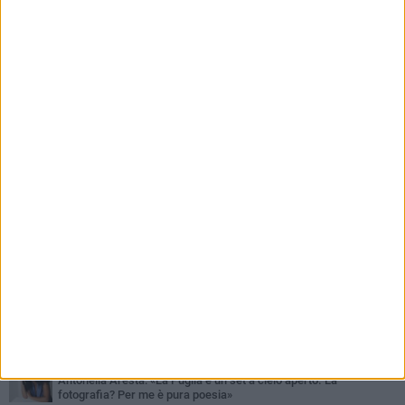
PIÙ LETTI QUESTA SETTIMANA
MARTEDÌ 4 AGOSTO
Armati di bastoni fuggono con l'incasso, rapina in un bar di Bitonto
DOMENICA 2 AGOSTO
Fratelli d'Italia Bitonto: «Vicinanza alla consigliera Carmela
Rossiello»
LUNEDÌ 3 AGOSTO
Antonella Aresta: «La Puglia è un set a cielo aperto. La
fotografia? Per me è pura poesia»