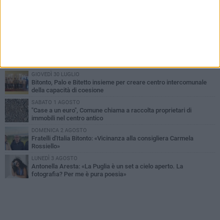
PIÙ LETTI QUESTA SETTIMANA
VENERDÌ 31 LUGLIO
Furti d'auto, scoperta la banda tra Bitonto e Cerignola: 13 arresti, I
NOMI
MARTEDÌ 4 AGOSTO
Armati di bastoni fuggono con l'incasso, rapina in un bar di Bitonto
GIOVEDÌ 30 LUGLIO
Bitonto, Palo e Bitetto insieme per creare centro intercomunale
della capacità di coesione
SABATO 1 AGOSTO
"Case a un euro", Comune chiama a raccolta proprietari di
immobili nel centro antico
DOMENICA 2 AGOSTO
Fratelli d'Italia Bitonto: «Vicinanza alla consigliera Carmela
Rossiello»
LUNEDÌ 3 AGOSTO
Antonella Aresta: «La Puglia è un set a cielo aperto. La
fotografia? Per me è pura poesia»