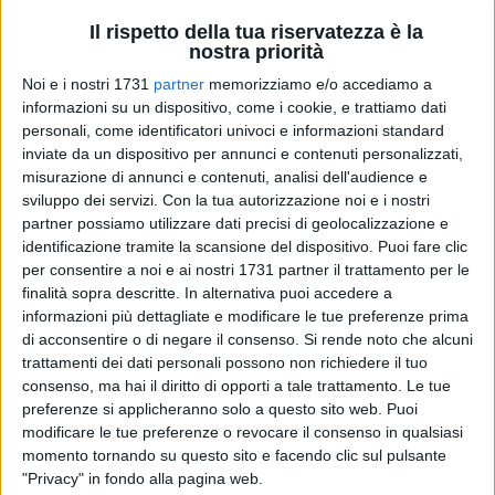
Il rispetto della tua riservatezza è la
nostra priorità
4
Noi e i nostri 1731
partner
memorizziamo e/o accediamo a
informazioni su un dispositivo, come i cookie, e trattiamo dati
personali, come identificatori univoci e informazioni standard
Ripartono, a Bitonto, gli appuntamenti con la settima arte
inviate da un dispositivo per annunci e contenuti personalizzati,
misurazione di annunci e contenuti, analisi dell'audience e
della rassegna
"Cinema in Rinascita: tra storie e sguardi"
.
sviluppo dei servizi.
Con la tua autorizzazione noi e i nostri
Un'iniziativa organizzata dall'associazione
Just Imagine
, in
partner possiamo utilizzare dati precisi di geolocalizzazione e
sinergia con il Comune di Bitonto che, dopo la chiusura
identificazione tramite la scansione del dispositivo. Puoi fare clic
dell'ultimo cinema cittadino, vuole proporre nuove occasioni
per consentire a noi e ai nostri 1731 partner il trattamento per le
di incontro e riflessione sulla settima arte. Un'iniziativa
finalità sopra descritte. In alternativa puoi accedere a
dedicata ai talenti cinematografici bitontini che hanno
informazioni più dettagliate e modificare le tue preferenze prima
contribuito a dare lustro alla regione e al panorama culturale
di acconsentire o di negare il consenso.
Si rende noto che alcuni
trattamenti dei dati personali possono non richiedere il tuo
nazionale e internazionale.
consenso, ma hai il diritto di opporti a tale trattamento. Le tue
preferenze si applicheranno solo a questo sito web. Puoi
Dopo il successo dei primi quattro appuntamenti, la seconda
modificare le tue preferenze o revocare il consenso in qualsiasi
parte della rassegna partirà il 14 maggio alle ore 20, nel
momento tornando su questo sito e facendo clic sul pulsante
Teatro Traetta. Sarà ospite
Saverio Cappiello
, giovane
"Privacy" in fondo alla pagina web.