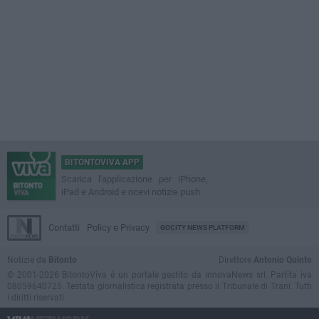
BITONTOVIVA APP
Scarica l'applicazione per iPhone,
iPad e Android e ricevi notizie push
Contatti
Policy e Privacy
GOCITY NEWS PLATFORM
Notizie da
Bitonto
Direttore
Antonio Quinto
© 2001-2026 BitontoViva è un portale gestito da InnovaNews srl. Partita iva
08059640725. Testata giornalistica registrata presso il Tribunale di Trani. Tutti
i diritti riservati.