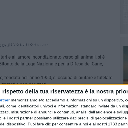
d by
ari e all'amore incondizionato verso gli animali, si è
 Bitonto della Lega Nazionale per la Difesa del Cane,
, fondata nell'anno 1950, si occupa di aiutare e tutelare
trattati e non rispettati.
l rispetto della tua riservatezza è la nostra prior
enza finalità di lucro, che non riceve finanziamenti dallo
nale, dal Trentino Alto Adige alla Sicilia, grazie al
artner
memorizziamo e/o accediamo a informazioni su un dispositivo, c
volontari.
ali, come identificatori univoci e informazioni standard inviate da un di
ndatori sono Antonella Montagna, Raffaele Granieri, Ciccio
zzati, misurazione di annunci e contenuti, analisi dell'audience e svilupp
i e i nostri partner possiamo utilizzare dati precisi di geolocalizzazione 
o, Lucia Modugno, Dominga Allegretti, Francesco Tullo e
del dispositivo. Puoi fare clic per consentire a noi e ai nostri 1733 partn
PI
ire il benessere degli amici a quattro zampe, formare e