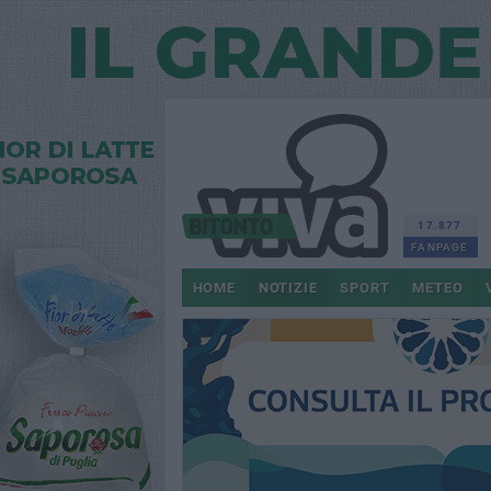
17.877
FANPAGE
HOME
NOTIZIE
SPORT
METEO