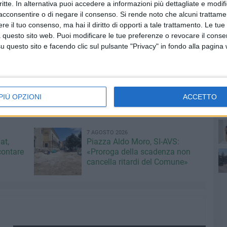
critte. In alternativa puoi accedere a informazioni più dettagliate e modif
adini nei confronti della zoofilia, organizzare campagne di
acconsentire o di negare il consenso.
Si rende noto che alcuni trattamen
izzazione, promuovere la microchippatura, sverminazione,
e il tuo consenso, ma hai il diritto di opporti a tale trattamento. Le tue
are con le altre associazioni sensibili all'argomento e le
 questo sito web. Puoi modificare le tue preferenze o revocare il conse
minare i maltrattamenti e favorire le adozioni consapevoli.
questo sito e facendo clic sul pulsante "Privacy" in fondo alla pagina
uello di agire a livello pratico e teorico per la salvaguardia
e.
l'associazione per sostenere gli amici a quattro zampe,
ant
 Nazionale per la Difesa del Cane, Delegazione di Bitonto
PIÙ OPZIONI
ACCETTO
7 AGOSTO 2026
at,
Piazza Aldo Moro, SI-AVS:
po
contare
«Proroga della scadenza non
cancella ritardi del Comune»
po