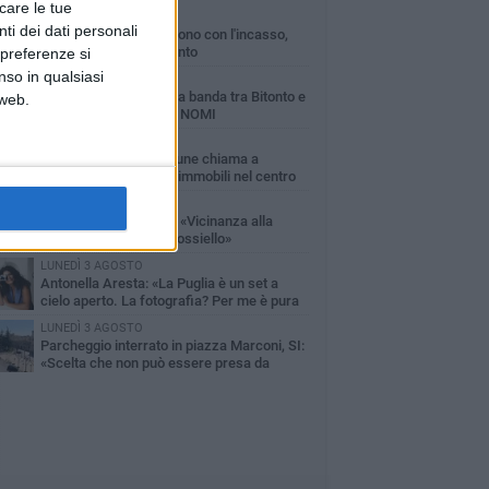
icare le tue
MARTEDÌ 4 AGOSTO
ti dei dati personali
Armati di bastoni fuggono con l'incasso,
rapina in un bar di Bitonto
 preferenze si
nso in qualsiasi
VENERDÌ 31 LUGLIO
Furti d'auto, scoperta la banda tra Bitonto e
 web.
Cerignola: 13 arresti, I NOMI
SABATO 1 AGOSTO
"Case a un euro", Comune chiama a
raccolta proprietari di immobili nel centro
ico
DOMENICA 2 AGOSTO
Fratelli d'Italia Bitonto: «Vicinanza alla
consigliera Carmela Rossiello»
LUNEDÌ 3 AGOSTO
Antonella Aresta: «La Puglia è un set a
cielo aperto. La fotografia? Per me è pura
esia»
LUNEDÌ 3 AGOSTO
Parcheggio interrato in piazza Marconi, SI:
«Scelta che non può essere presa da
chi»