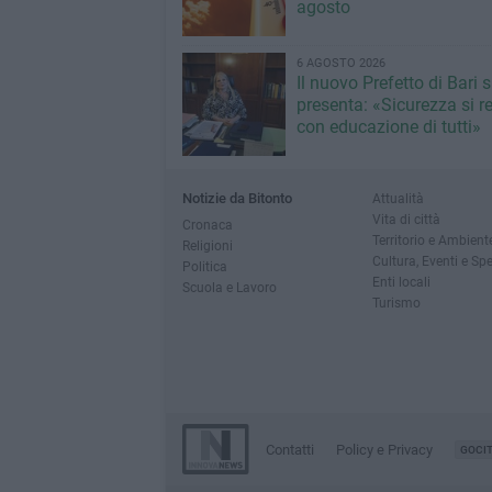
agosto
6 AGOSTO 2026
Il nuovo Prefetto di Bari s
presenta: «Sicurezza si r
con educazione di tutti»
Notizie da Bitonto
Attualità
Vita di città
Cronaca
Territorio e Ambient
Religioni
Cultura, Eventi e Sp
Politica
Enti locali
Scuola e Lavoro
Turismo
Contatti
Policy e Privacy
GOCI