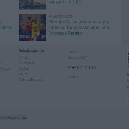
piazza» - VIDEO
6 AGOSTO 2026
i
Bitonto C5, colpo da novanta:
ealizza
arriva la fuoriclasse brasiliana
Vanessa Pereira
Notizie sportive
Tennis
Calcio
Sport a 360°
e
Calcio a 5
Previsioni meteo
ettacolo
Basket
Volley
I
Video
Atletica leggera
R
B
i
TY NEWS PLATFORM