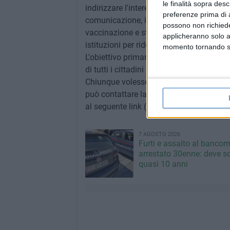
le finalità sopra des
indirizzare l'interesse crescente dei citt
preferenze prima di 
comunicazione, informazione e sensibil
possono non richieder
vaccinazione e sterilizzazione e collabor
applicheranno solo a
istituzioni per ridurre gli abbandoni, eli
momento tornando su 
L'obiettivo primario dell'associazione è q
di tutti i cittadini a due e a quattro zamp
Chiunque volesse entrare a far parte del
può contattare la pagina Facebook: Lega
al seguente link (http://bit.ly/2pSkADl).
7 AGOSTO 2026
Furti e assalto al bancom
arrestato 30enne: deve s
quasi 10 anni