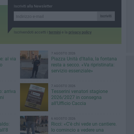
Iscriviti alla Newsletter
Iscriviti
Iscrivendoti accetti i
termini
e la
privacy policy
7 AGOSTO 2026
: al via
Piazza Unità d'Italia, la fontana
eo
resta a secco. «Va ripristinata:
servizio essenziale»
7 AGOSTO 2026
: arriva
Tesserini venatori stagione
ni
2026/2027 in consegna
all’Ufficio Caccia
6 AGOSTO 2026
aldo:
Ricci: «C'è chi vede un cantiere.
ll'8
Io comincio a vedere una