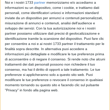
Noi e i nostri 1733
partner
memorizziamo e/o accediamo a
informazioni su un dispositivo, come i cookie, e trattiamo dati
personali, come identificatori univoci e informazioni standard
inviate da un dispositivo per annunci e contenuti personalizzati,
misurazione di annunci e contenuti, analisi dell'audience e
16
sviluppo dei servizi.
Con la tua autorizzazione noi e i nostri
partner possiamo utilizzare dati precisi di geolocalizzazione e
identificazione tramite la scansione del dispositivo. Puoi fare clic
Torna alle
Officine Culturali
il
Corso di videoscrittura
per consentire a noi e ai nostri 1733 partner il trattamento per le
musicale per il software 'Finale
'. Il corso, ideato e curato
finalità sopra descritte. In alternativa puoi accedere a
informazioni più dettagliate e modificare le tue preferenze prima
dall'
Associazione musicale culturale Davide delle Cese
,
di acconsentire o di negare il consenso.
Si rende noto che alcuni
continua il percorso cominciato lo scorso anno; con questa
trattamenti dei dati personali possono non richiedere il tuo
seconda edizione del corso prosegue l'iniziativa formativa e
consenso, ma hai il diritto di opporti a tale trattamento. Le tue
innovativa partita lo scorso 9 novembre e che si apre a
preferenze si applicheranno solo a questo sito web. Puoi
nuove iscrizioni.
modificare le tue preferenze o revocare il consenso in qualsiasi
momento tornando su questo sito e facendo clic sul pulsante
Le lezioni si terranno nell'aula pc delle Officine Culturali di
"Privacy" in fondo alla pagina web.
Bitonto. I requisiti per l'accesso al corso sono un corso di
solfeggio, chiave di violino e di basso per il
Livello Base
e la
licenza di teoria e solfeggio o conoscenza parificata