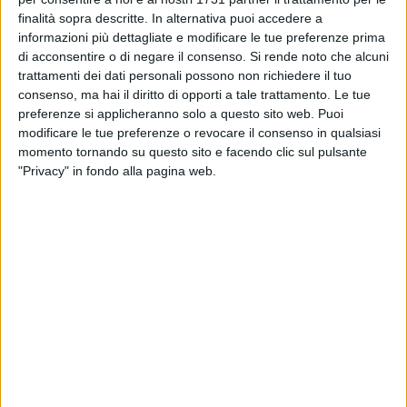
BITONTO - 20 MARZO 2026
finalità sopra descritte. In alternativa puoi accedere a
Il 21 marzo in piazza Cavour torna il Mercato
della Terra - Slow Food
informazioni più dettagliate e modificare le tue preferenze prima
di acconsentire o di negare il consenso.
Si rende noto che alcuni
trattamenti dei dati personali possono non richiedere il tuo
BITONTO - 19 MARZO 2026
consenso, ma hai il diritto di opporti a tale trattamento. Le tue
Il 25 marzo consiglio monotematico sui lavori
preferenze si applicheranno solo a questo sito web. Puoi
in piazza Moro e via Repubblica
modificare le tue preferenze o revocare il consenso in qualsiasi
momento tornando su questo sito e facendo clic sul pulsante
"Privacy" in fondo alla pagina web.
BITONTO - 19 MARZO 2026
Il 21 marzo AVIS Bitonto promuove una
raccolta sangue in piazza Aldo Moro
BITONTO - 18 MARZO 2026
Tredici mesi di carcere per l'uomo che
minacciò di morte il Sindaco a "Fuori dal Coro"
BITONTO - 6 MARZO 2026
Dal 9 marzo prenotazione obbligatoria per
servizio recupero PIN e PUK della CIE