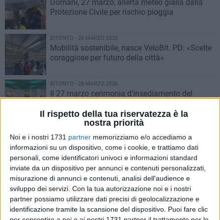
Domani, 27 marzo, allerta meteo gialla dalla
Protezione Civile per rischio pioggia
BITONTO - 26 MARZO 2026
Mobilità sostenibile, nasce VeloBit. PD: «Scelte
coraggiose per futuro della città»
BITONTO - 26 MARZO 2026
Il 27 marzo cerimonia d’insediamento del
Parlamento dei Giovani di Bitonto
Il rispetto della tua riservatezza è la
nostra priorità
BITONTO - 21 MARZO 2026
Noi e i nostri 1731
partner
memorizziamo e/o accediamo a
Giornata in ricordo vittime delle mafie,
informazioni su un dispositivo, come i cookie, e trattiamo dati
Dagostino: «Forza sta nella scelta di
personali, come identificatori univoci e informazioni standard
conoscere»
inviate da un dispositivo per annunci e contenuti personalizzati,
BITONTO - 21 MARZO 2026
misurazione di annunci e contenuti, analisi dell'audience e
A Bitonto arriva VeloBit, la prima velostazione
sviluppo dei servizi.
Con la tua autorizzazione noi e i nostri
cittadina
partner possiamo utilizzare dati precisi di geolocalizzazione e
identificazione tramite la scansione del dispositivo. Puoi fare clic
per consentire a noi e ai nostri 1731 partner il trattamento per le