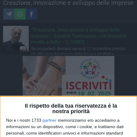
Creazione, innovazione e sviluppo delle imprese
“Creazione, innovazione e sviluppo delle
imprese”, Saverio Tammacco: «Un incontro
rivolto a tutti» - IL VIDEO
Se ne parlerà domani venerdì 17 novembre presso
l'Auditorium Madonna della Pace a Molfetta.
Il rispetto della tua riservatezza è la
nostra priorità
Noi e i nostri 1733
partner
memorizziamo e/o accediamo a
informazioni su un dispositivo, come i cookie, e trattiamo dati
personali, come identificatori univoci e informazioni standard