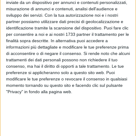
ALTRI VIDEO PUBBLICATI DI RECENTE
inviate da un dispositivo per annunci e contenuti personalizzati,
misurazione di annunci e contenuti, analisi dell'audience e
sviluppo dei servizi.
Con la tua autorizzazione noi e i nostri
partner possiamo utilizzare dati precisi di geolocalizzazione e
identificazione tramite la scansione del dispositivo. Puoi fare clic
per consentire a noi e ai nostri 1733 partner il trattamento per le
finalità sopra descritte. In alternativa puoi accedere a
informazioni più dettagliate e modificare le tue preferenze prima
di acconsentire o di negare il consenso.
Si rende noto che alcuni
SOCIAL VIDEO
37 SECONDI
SOCIAL VIDEO
2 MINUTI
trattamenti dei dati personali possono non richiedere il tuo
Emergenza Xylella: insieme per
Reinstallata la panchina
consenso, ma hai il diritto di opporti a tale trattamento. Le tue
salvaguardare un patrimonio
antimafia a Bitonto
unico al mondo
preferenze si applicheranno solo a questo sito web. Puoi
modificare le tue preferenze o revocare il consenso in qualsiasi
momento tornando su questo sito e facendo clic sul pulsante
"Privacy" in fondo alla pagina web.
SOCIAL VIDEO
48 SECONDI
VIDEO
48 SECONDI
Assaltano il Monte dei Paschi a
Assaltano il Monte dei Paschi a
Bitonto: ladri in fuga con 50mila
Bitonto: ladri in fuga con 50mila