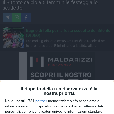
Il Bitonto calcio a 5 femminile festeggia lo
scudetto
Bagno di folla per la festa scudetto del Bitonto
(VIDEO)
Fra cori e gioia, due certezze: Luciléia e Nicoletti nel
futuro neroverde. E Intini lancia la sfida alla
Champions
Il rispetto della tua riservatezza è la
nostra priorità
Noi e i nostri 1731
partner
memorizziamo e/o accediamo a
informazioni su un dispositivo, come i cookie, e trattiamo dati
personali, come identificatori univoci e informazioni standard