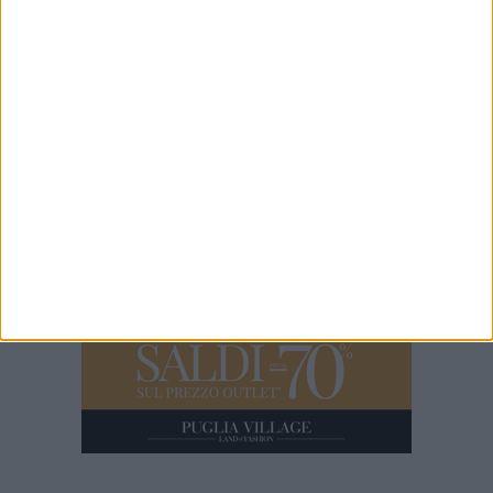
1 MINUTO
Spaccio fuori città per bypassare i controlli, 19 arresti nel clan
Cipriano
8 MINUTI
Canile di Bitonto: arrivano le immagini della Cooperativa Tasha