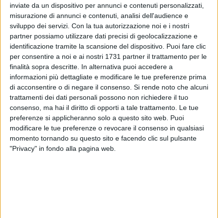
inviate da un dispositivo per annunci e contenuti personalizzati,
ALTRI VIDEO PUBBLICATI DI RECENTE
misurazione di annunci e contenuti, analisi dell'audience e
sviluppo dei servizi.
Con la tua autorizzazione noi e i nostri
partner possiamo utilizzare dati precisi di geolocalizzazione e
identificazione tramite la scansione del dispositivo. Puoi fare clic
per consentire a noi e ai nostri 1731 partner il trattamento per le
finalità sopra descritte. In alternativa puoi accedere a
informazioni più dettagliate e modificare le tue preferenze prima
di acconsentire o di negare il consenso.
Si rende noto che alcuni
trattamenti dei dati personali possono non richiedere il tuo
SOCIAL VIDEO
37 SECONDI
SOCIAL VIDEO
2 MINUTI
consenso, ma hai il diritto di opporti a tale trattamento. Le tue
Emergenza Xylella: insieme per
Reinstallata la panchina
salvaguardare un patrimonio
antimafia a Bitonto
preferenze si applicheranno solo a questo sito web. Puoi
unico al mondo
modificare le tue preferenze o revocare il consenso in qualsiasi
momento tornando su questo sito e facendo clic sul pulsante
"Privacy" in fondo alla pagina web.
SOCIAL VIDEO
48 SECONDI
VIDEO
48 SECONDI
Assaltano il Monte dei Paschi a
Assaltano il Monte dei Paschi a