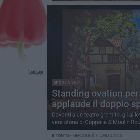
SPORT A 360°
Standing ovation per
applaude il doppio s
Davanti a un teatro gremito, gli alli
vera storia di Coppélia & Moulin Ro
BITONTO -
MERCOLEDÌ 8 LUGLIO 2026