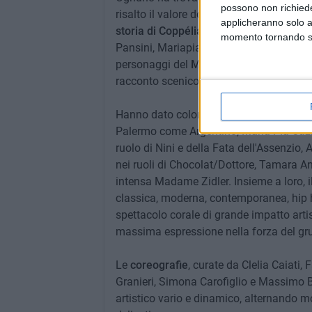
possono non richieder
risalto il valore del lavoro di squadra oltr
applicheranno solo a
storia di Coppélia
, con la variazioni i
momento tornando su 
Pansini, Mariapia Cazzato, Francesca To
personaggi del
Moulin Rouge
, ogni inte
racconto scenico.
Hanno dato colore e personalità alla nar
Palermo come Argentino, Maria Pia Cazza
ruolo di Nini e della Fata dell'Assenz
nei ruoli di Chocolat/Dottore, Tamara
intensa Madame Zidler. Insieme a loro, il c
classica, moderna, contemporanea, hip h
spettacolo corale di grande impatto artis
massima espressione nella forza del gr
Le
coreografie
, curate da Clelia Caiati,
Granieri, Simona Carofiglio e Massimo 
artistico vario e dinamico, alternando m