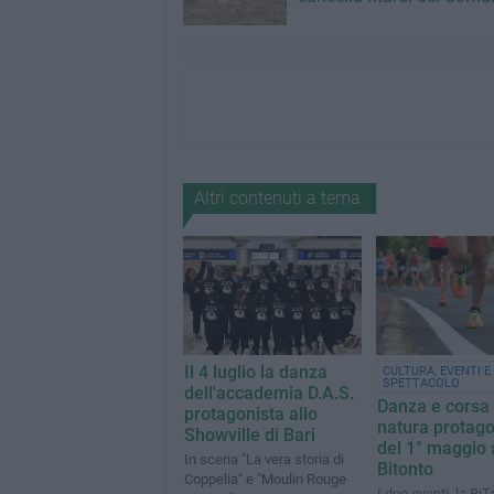
Altri contenuti a tema
Il 4 luglio la danza
CULTURA, EVENTI E
SPETTACOLO
dell'accademia D.A.S.
Danza e corsa 
protagonista allo
natura protago
Showville di Bari
del 1° maggio 
In scena "La vera storia di
Bitonto
Coppelia" e "Moulin Rouge
I due eventi, la BiTra