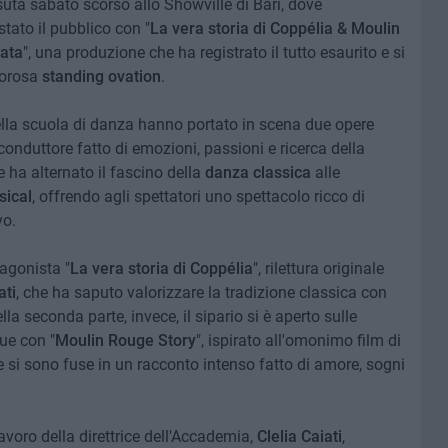
ssuta sabato scorso allo Showville di Bari, dove
tato il pubblico con "
La vera storia di Coppélia
& Moulin
rata
", una produzione che ha registrato il tutto esaurito e si
lorosa
standing ovation
.
 della scuola di danza hanno portato in scena due opere
onduttore fatto di emozioni, passioni e ricerca della
e ha alternato il fascino della
danza classica
alle
ical
, offrendo agli spettatori uno spettacolo ricco di
vo.
tagonista "
La vera storia di Coppélia
", rilettura originale
ati
, che ha saputo valorizzare la tradizione classica con
 seconda parte, invece, il sipario si è aperto sulle
ue con "
Moulin Rouge Story
", ispirato all'omonimo film di
si sono fuse in un racconto intenso fatto di amore, sogni
 lavoro della direttrice dell'Accademia,
Clelia Caiati
,