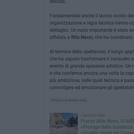
delicati.
Fondamentale anche il lavoro svolto dietr
organizzazione e regia tecnica hanno co
dettaglio. Un ruolo importante è stato s
affidata a
Rita Nacci
, che ha coordinato 
Al termine dello spettacolo, il lungo ap
che ha saputo trasformare il consueto 
evento di grande spessore artistico. Un 
e che conferma ancora una volta la capa
più ambiziose, nelle quali tecnica e pas
coinvolgere ed emozionare gli spettatori
SCUOLA DI DANZA DAS
7 AGOSTO 2026
Piazza Aldo Moro, SI-AVS
«Proroga della scadenza
cancella ritardi del Com