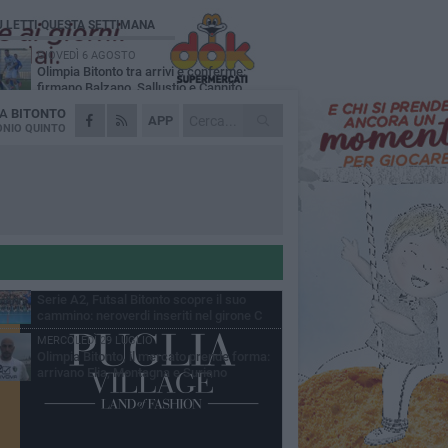
Ù LETTI QUESTA SETTIMANA
GIOVEDÌ 6 AGOSTO
Olimpia Bitonto tra arrivi e conferme:
firmano Balzano, Sallustio e Cannito
DA
BITONTO
LUNEDÌ 3 AGOSTO
APP
Bitonto C5, mercato senza sosta: arriva
NIO QUINTO
Pereira, Nicoletti resta in neroverde
MERCOLEDÌ 5 AGOSTO
Serie A, ecco le avversarie del Bitonto C5
nel massimo campionato di futsal
mminile
GIOVEDÌ 6 AGOSTO
Bitonto C5, colpo da novanta: arriva la
fuoriclasse brasiliana Vanessa Pereira
GIOVEDÌ 6 AGOSTO
Serie A2, Futsal Bitonto scopre il suo
cammino: neroverdi inseriti nel girone C
MERCOLEDÌ 29 LUGLIO
Olimpia Bitonto, il mercato prende forma:
arrivano Elia, Montagna e Suriano