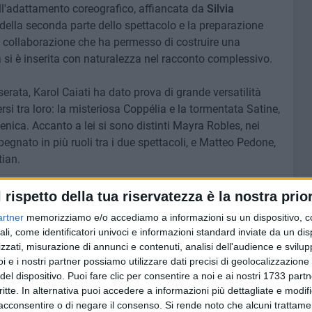
dell'adattamento coreografico, affiancata da
Silvia
ia della seconda parte dello spettacolo e la preparazione
na collaborazione che ha permesso di costruire una
a si è inserita con naturalezza nel racconto complessivo.
serata, Karol Caiati ha dato prova di grande versatilità
si tra loro: la misteriosa Coppélia e la tormentata Satine,
enica. Accanto a lei si sono distinti Mayra Robles, nei
egnato in più ruoli tra i due spettacoli, e Matteo Pedone,
tian.
tecipazione dello special guest
Mino Viesti
, protagonista
l rispetto della tua riservatezza è la nostra prior
 della serata insieme a Karol Caiati. Le sue esibizioni
artner
memorizziamo e/o accediamo a informazioni su un dispositivo, c
uendo a elevare ulteriormente il livello artistico dello
ali, come identificatori univoci e informazioni standard inviate da un di
zzati, misurazione di annunci e contenuti, analisi dell'audience e svilupp
i e i nostri partner possiamo utilizzare dati precisi di geolocalizzazione 
ntero
cast
, composto da solisti, corpo di ballo e allievi dei
del dispositivo. Puoi fare clic per consentire a noi e ai nostri 1733 partn
critte. In alternativa puoi accedere a informazioni più dettagliate e modif
poranea, hip hop e dei corsi dedicati ai più piccoli.
acconsentire o di negare il consenso.
Si rende noto che alcuni trattamen
interno di una produzione corale che ha saputo mettere in