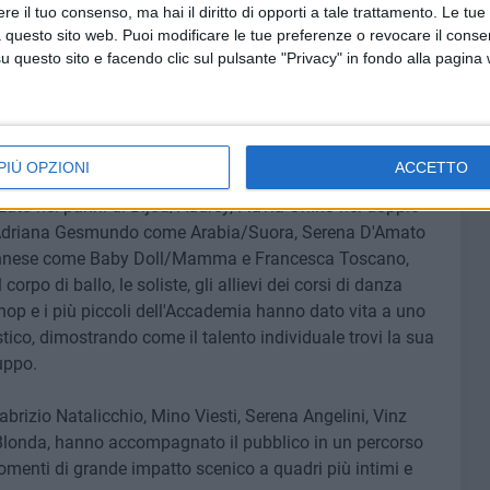
e il tuo consenso, ma hai il diritto di opporti a tale trattamento. Le tue
e alle qualità dei singoli interpreti. Dalle soliste de
La vera
 questo sito web. Puoi modificare le tue preferenze o revocare il conse
nterpretate da Anna Agherbino, Simona Santoruvo,Monica
questo sito e facendo clic sul pulsante "Privacy" in fondo alla pagina
scano e Serena D'Amato, fino ai protagonisti e ai
rprete ha contribuito a rendere credibile e coinvolgente il
PIÙ OPZIONI
ACCETTO
razione Maria Caiati nel ruolo di Marie Toulouse, Andrea
to nei panni di Bijou/Audrey, Flavia Orlino nel doppio
io, Adriana Gesmundo come Arabia/Suora, Serena D'Amato
 Annese come Baby Doll/Mamma e Francesca Toscano,
orpo di ballo, le soliste, gli allievi dei corsi di danza
op e i più piccoli dell'Accademia hanno dato vita a uno
tico, dimostrando come il talento individuale trovi la sua
uppo.
 Fabrizio Natalicchio, Mino Viesti, Serena Angelini, Vinz
Blonda, hanno accompagnato il pubblico in un percorso
omenti di grande impatto scenico a quadri più intimi e