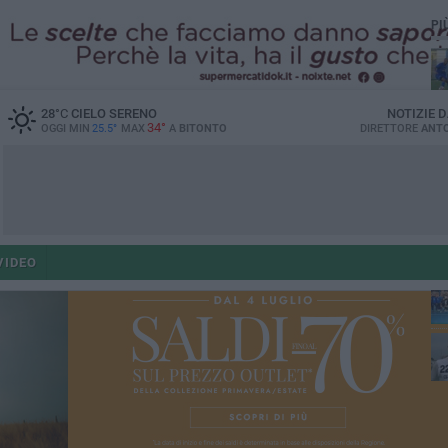
PI
28
°C
CIELO SERENO
NOTIZIE 
34°
OGGI MIN
25.5°
MAX
A
BITONTO
DIRETTORE
ANTO
fe
VIDEO