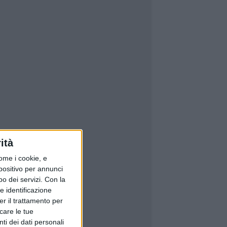
ità
ome i cookie, e
spositivo per annunci
o dei servizi.
Con la
e identificazione
er il trattamento per
icare le tue
ti dei dati personali