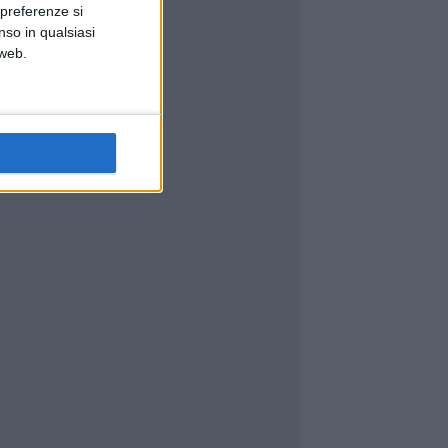
 preferenze si
nso in qualsiasi
 web.