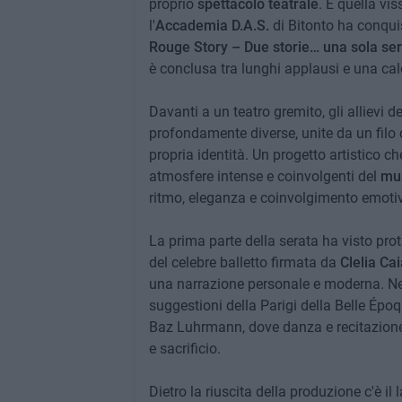
proprio
spettacolo teatrale
. È quella vi
l'
Accademia D.A.S.
di Bitonto ha conquis
Rouge Story – Due storie… una sola se
è conclusa tra lunghi applausi e una ca
Davanti a un teatro gremito, gli allievi
profondamente diverse, unite da un filo c
propria identità. Un progetto artistico ch
atmosfere intense e coinvolgenti del
mus
ritmo, eleganza e coinvolgimento emoti
La prima parte della serata ha visto pro
del celebre balletto firmata da
Clelia Cai
una narrazione personale e moderna. Nella
suggestioni della Parigi della Belle Époq
Baz Luhrmann, dove danza e recitazione 
e sacrificio.
Dietro la riuscita della produzione c'è il