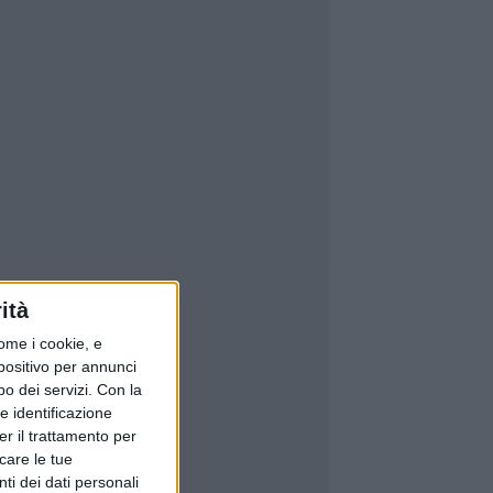
ità
ome i cookie, e
spositivo per annunci
o dei servizi.
Con la
e identificazione
er il trattamento per
icare le tue
ti dei dati personali