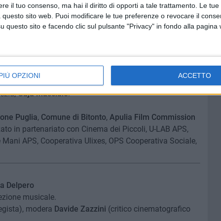
e il tuo consenso, ma hai il diritto di opporti a tale trattamento. Le tue
n anteprima alla Festa del Cinema di Roma 2024.
Venerdì
 questo sito web. Puoi modificare le tue preferenze o revocare il conse
anno di scuola
" (2025), film di Laura Samani vincitore del
questo sito e facendo clic sul pulsante "Privacy" in fondo alla pagina
(a Giacomo Covi) nella 82ª edizione della
Mostra del
 protagonista
Stella Wendick
. Secondo appuntamento,
o 25 luglio
con la proiezione del film d'animazione
"Una
is Laguionie. Chiusura affidata,
giovedì 30 luglio
, a
PIÙ OPZIONI
ACCETTO
enza dell'attrice della pellicola presentata alla 82ª
ezia
,
Gaja Masciale
.
one Puglia
,
Comune di Bitonto
,
Apulia Film Commission
zzato in partenariato con Cinema dei Piccoli, U-LAB APS,
e Mani APS, Cooperativa Ulixes, OPS Cooperativa Sociale,
a Delpero
ezione musicale.
regista), modera
Davide Zazzini
(critico cinematografico