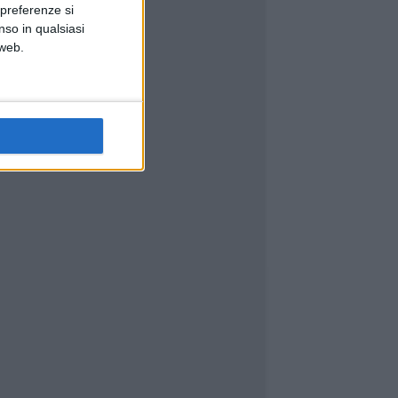
 preferenze si
nso in qualsiasi
 web.