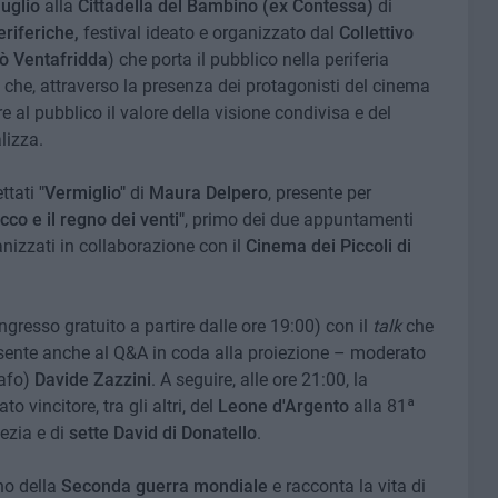
uglio
alla
Cittadella del Bambino (ex Contessa)
di
eriferiche,
festival ideato e organizzato dal
Collettivo
ò Ventafridda
) che porta il pubblico nella periferia
a che, attraverso la presenza dei protagonisti del cinema
e al pubblico il valore della visione condivisa e del
lizza.
ettati
"Vermiglio"
di
Maura Delpero
, presente per
cco e il regno dei venti"
, primo dei due appuntamenti
nizzati in collaborazione con il
Cinema dei Piccoli di
ngresso gratuito a partire dalle ore 19:00) con il
talk
che
ente anche al Q&A in coda alla proiezione – moderato
rafo)
Davide Zazzini
. A seguire, alle ore 21:00, la
to vincitore, tra gli altri, del
Leone d'Argento
alla 81ª
ezia e di
sette
David di Donatello
.
no della
Seconda guerra mondiale
e racconta la vita di