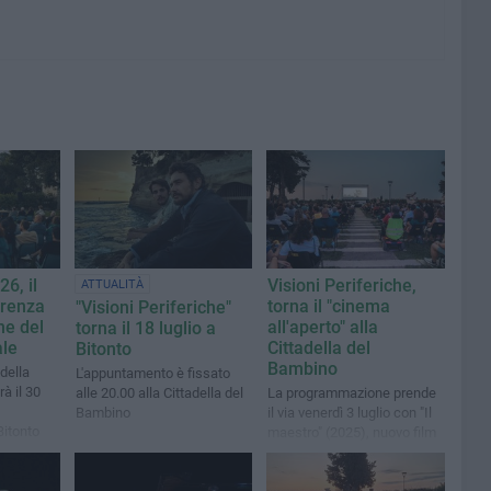
6, il
Visioni Periferiche,
ATTUALITÀ
erenza
torna il "cinema
"Visioni Periferiche"
ne del
all'aperto" alla
torna il 18 luglio a
ale
Cittadella del
Bitonto
Bambino
della
L'appuntamento è fissato
à il 30
alle 20.00 alla Cittadella del
La programmazione prende
Bambino
il via venerdì 3 luglio con "Il
Bitonto
maestro" (2025), nuovo film
di Andrea Di Stefano