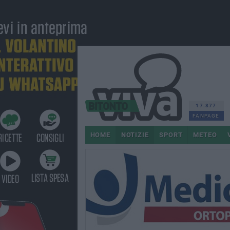
17.877
FANPAGE
HOME
NOTIZIE
SPORT
METEO