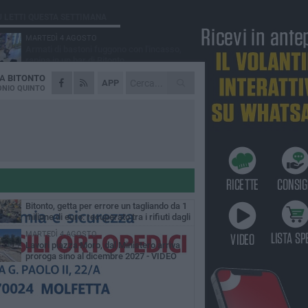
Ù LETTI QUESTA SETTIMANA
MARTEDÌ 4 AGOSTO
Armati di bastoni fuggono con l'incasso,
rapina in un bar di Bitonto
DA
BITONTO
DOMENICA 2 AGOSTO
APP
Fratelli d'Italia Bitonto: «Vicinanza alla
NIO QUINTO
consigliera Carmela Rossiello»
LUNEDÌ 3 AGOSTO
Antonella Aresta: «La Puglia è un set a
cielo aperto. La fotografia? Per me è pura
esia»
LUNEDÌ 3 AGOSTO
Parcheggio interrato in piazza Marconi, SI:
«Scelta che non può essere presa da
chi»
MARTEDÌ 4 AGOSTO
Bitonto, getta per errore un tagliando da 1
milione di euro: recuperato tra i rifiuti dagli
eratori SANB
MARTEDÌ 4 AGOSTO
Lavori piazza Moro, dal Ministero arriva
proroga sino al dicembre 2027 - VIDEO