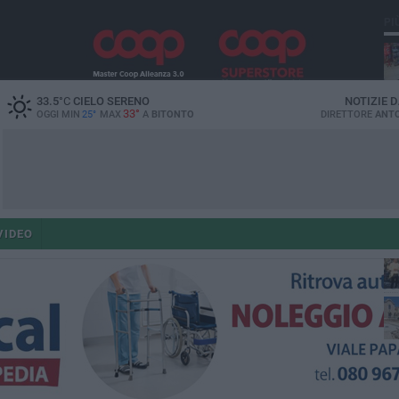
PI
33.5
°C
CIELO SERENO
NOTIZIE 
33°
OGGI MIN
25°
MAX
A
BITONTO
DIRETTORE
ANTO
po
VIDEO
po
op