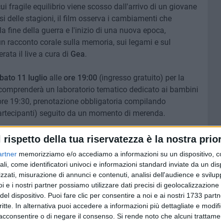
 fragile equilibrio viene scosso dall'arrivo di un giovane
si delle stagioni, il film osserva i cambiamenti che
 fine della guerra e l'inizio di una nuova epoca,
n racconto corale sulla memoria, sui legami e sul
rata il live a cura di
Gea
.
bato 11 luglio
alle
ore 19:00
(ingresso gratuito) per la
, comprenderà un laboratorio tematico dedicato ai bambini
re 19:30, prenotazione obbligatoria compilando
rtecipanti) seguito da un momento di merenda.
ura di
Collettivo Keep Rolling
e
Cooperativa OPS
, la
l rispetto della tua riservatezza è la nostra prior
ema dei Piccoli di Roma
,
"Scirocco e il regno dei venti"
di
artner
memorizziamo e/o accediamo a informazioni su un dispositivo, c
trato su due sorelle che scoprono un passaggio magico
ali, come identificatori univoci e informazioni standard inviate da un di
Trasformate in gatte e separate dal perfido sindaco del
zzati, misurazione di annunci e contenuti, analisi dell'audience e svilupp
iche e il temuto signore dei venti, Scirocco, per ritrovare
i e i nostri partner possiamo utilizzare dati precisi di geolocalizzazione 
del dispositivo. Puoi fare clic per consentire a noi e ai nostri 1733 partn
critte. In alternativa puoi accedere a informazioni più dettagliate e modif
acconsentire o di negare il consenso.
Si rende noto che alcuni trattamen
il regista
Claudio Giovannesi
presente nella serata con il