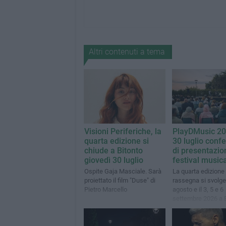
Altri contenuti a tema
Visioni Periferiche, la
PlayDMusic 202
quarta edizione si
30 luglio conf
chiude a Bitonto
di presentazio
giovedì 30 luglio
festival music
Ospite Gaja Masciale. Sarà
La quarta edizione 
proiettato il film "Duse" di
rassegna si svolger
Pietro Marcello
agosto e il 3, 5 e 6
settembre 2026 a 