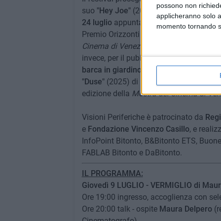
possono non richieder
suo
"Hey Joe"
(2024), film presentato i
applicheranno solo a
24 luglio
appuntamento dedicato a
"Un 
momento tornando su 
Premio Orizzonti per il migliore attore 
Cinema di Venezia
, con ospite l'attrice
invece, per il pubblico più giovane
sabat
barca in giardino"
(2024) di Jean-Franço
"Duse"
(2025) di Pietro Marcello alla pres
edizione della
Mostra del Cinema di Ven
Visioni Periferiche è patrocinato da
Regi
e
Fondazione Vincenzo Casillo
, e reali
InfoPoint Bitonto, B&Bitonto ETS, Buon
FABLAB Bitonto e DaBitonto.
IL PROGRAMMA:
Giovedì 9 LUGLIO - VERMIGLIO di Maur
Ore 19:00 ingresso, accoglienza con sel
Ore 20:00 talk - ospite
Maura Delpero
(
Cinematografo)