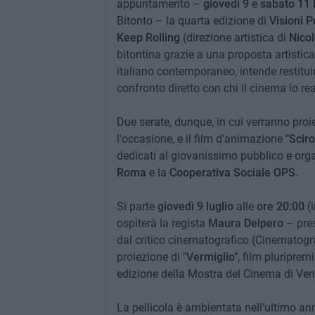
appuntamento –
giovedì 9
e
sabato 11 l
Bitonto – la quarta edizione di
Visioni P
Keep Rolling
(direzione artistica di
Nicol
bitontina grazie a una proposta artistic
italiano contemporaneo, intende restituir
confronto diretto con chi il cinema lo rea
Due serate, dunque, in cui verranno proi
l'occasione, e il film d'animazione
"Sciro
dedicati al giovanissimo pubblico e orga
Roma
e la
Cooperativa Sociale OPS
.
Si parte
giovedì 9 luglio
alle
ore 20:00
(i
ospiterà la regista
Maura Delpero
– pres
dal critico cinematografico (Cinematog
proiezione di
"Vermiglio"
, film pluripremia
edizione della Mostra del Cinema di Ven
La pellicola è ambientata nell'ultimo an