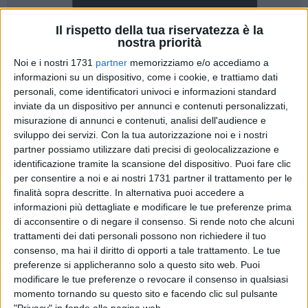
Il rispetto della tua riservatezza è la
nostra priorità
Noi e i nostri 1731
partner
memorizziamo e/o accediamo a
informazioni su un dispositivo, come i cookie, e trattiamo dati
personali, come identificatori univoci e informazioni standard
inviate da un dispositivo per annunci e contenuti personalizzati,
misurazione di annunci e contenuti, analisi dell'audience e
sviluppo dei servizi.
Con la tua autorizzazione noi e i nostri
«Ritardi, inefficienze e una gestione approssimativa da parte
partner possiamo utilizzare dati precisi di geolocalizzazione e
dell'
amministrazione comunale
di
centrosinistra
nel rilascio
identificazione tramite la scansione del dispositivo. Puoi fare clic
dei libretti
Uma
(Utenti Motori Agricoli) per il
carburante
per consentire a noi e ai nostri 1731 partner il trattamento per le
finalità sopra descritte. In alternativa puoi accedere a
agricolo
stanno provocando un danno enorme a un
informazioni più dettagliate e modificare le tue preferenze prima
comparto che rappresenta uno dei pilastri fondamentali
di acconsentire o di negare il consenso.
Si rende noto che alcuni
dell'economia cittadina. Ancora una volta, a pagare il prezzo
trattamenti dei dati personali possono non richiedere il tuo
di una attività politico-amministrativa lenta e distante dai
consenso, ma hai il diritto di opporti a tale trattamento. Le tue
problemi reali, sono gli agricoltori e le loro famiglie».
preferenze si applicheranno solo a questo sito web. Puoi
Comincia così il comunicato stampa a firma dei consiglieri
modificare le tue preferenze o revocare il consenso in qualsiasi
comunali di
Fratelli d'Italia Domenico Damascelli,
momento tornando su questo sito e facendo clic sul pulsante