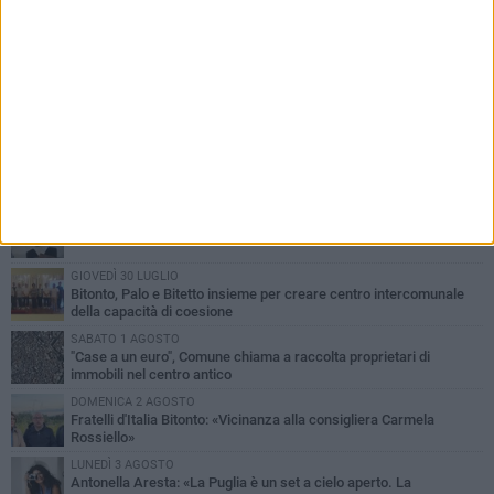
PIÙ LETTI QUESTA SETTIMANA
VENERDÌ 31 LUGLIO
Furti d'auto, scoperta la banda tra Bitonto e Cerignola: 13 arresti, I
NOMI
MARTEDÌ 4 AGOSTO
Armati di bastoni fuggono con l'incasso, rapina in un bar di Bitonto
GIOVEDÌ 30 LUGLIO
Bitonto, Palo e Bitetto insieme per creare centro intercomunale
della capacità di coesione
SABATO 1 AGOSTO
"Case a un euro", Comune chiama a raccolta proprietari di
immobili nel centro antico
DOMENICA 2 AGOSTO
Fratelli d'Italia Bitonto: «Vicinanza alla consigliera Carmela
Rossiello»
LUNEDÌ 3 AGOSTO
Antonella Aresta: «La Puglia è un set a cielo aperto. La