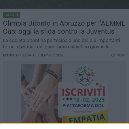
CALCIO
Olimpia Bitonto in Abruzzo per l'AEMME
Cup: oggi la sfida contro la Juventus
La società bitontina partecipa a uno dei più importanti
tornei nazionali del panorama calcistico giovanile
BITONTO -
SABATO 3 GENNAIO 2026
18.06