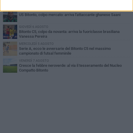
neroverde
VENERDÌ 7 AGOSTO
US Bitonto, colpo mercato: arriva l'attaccante ghanese Saani
GIOVEDÌ 6 AGOSTO
Bitonto C5, colpo da novanta: arriva la fuoriclasse brasiliana
Vanessa Pereira
MERCOLEDÌ 5 AGOSTO
Serie A, ecco le avversarie del Bitonto C5 nel massimo
campionato di futsal femminile
VENERDÌ 7 AGOSTO
Cresce la febbre neroverde: al via il tesseramento del Nucleo
Compatto Bitonto