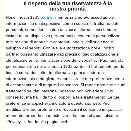
Il rispetto della tua riservatezza è la
nostra priorità
Noi e i nostri 1733
partner
memorizziamo e/o accediamo a
66
A cura di
informazioni su un dispositivo, come i cookie, e trattiamo dati
MASSIMILIANO DILETTUSO
personali, come identificatori univoci e informazioni standard
inviate da un dispositivo per annunci e contenuti personalizzati,
misurazione di annunci e contenuti, analisi dell'audience e
Sarà un'esperienza di assoluto prestigio quella che vivranno
sviluppo dei servizi.
Con la tua autorizzazione noi e i nostri
i ragazzi
classe 2012
dell'
USD Olimpia Bitonto
, pronti a
partner possiamo utilizzare dati precisi di geolocalizzazione e
identificazione tramite la scansione del dispositivo. Puoi fare clic
confrontarsi con alcune delle realtà più importanti del
per consentire a noi e ai nostri 1733 partner il trattamento per le
panorama calcistico giovanile nazionale. Oggi e domani, 3 e
finalità sopra descritte. In alternativa puoi accedere a
4 gennaio, infatti, l'associazione sportiva presieduta dal prof.
informazioni più dettagliate e modificare le tue preferenze prima
Antonio Monopoli
parteciperà all'
AEMME Cup
, torneo
di acconsentire o di negare il consenso.
Si rende noto che alcuni
nazionale under 14 organizzato dalla
Delfino Pescara 1936
,
trattamenti dei dati personali possono non richiedere il tuo
società militante nel campionato di Serie B.
consenso, ma hai il diritto di opporti a tale trattamento. Le tue
preferenze si applicheranno solo a questo sito web. Puoi
modificare le tue preferenze o revocare il consenso in qualsiasi
La manifestazione si svolgerà in Abruzzo, tra
Pescara
e
momento tornando su questo sito e facendo clic sul pulsante
Francavilla a Mare
, e vedrà ai nastri di partenza 20 squadre
"Privacy" in fondo alla pagina web.
provenienti da tutta Italia, molte delle quali appartenenti a