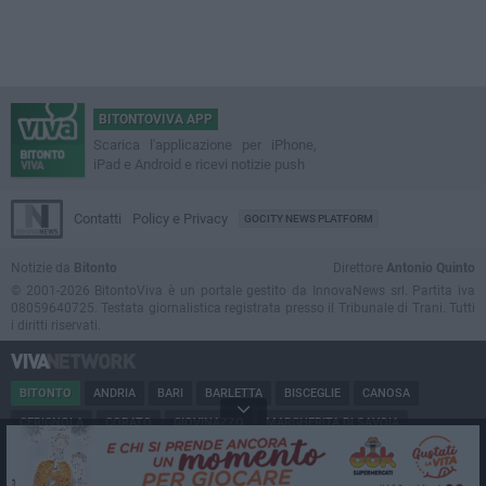
BITONTOVIVA APP
Scarica l'applicazione per iPhone,
iPad e Android e ricevi notizie push
Contatti
Policy e Privacy
GOCITY NEWS PLATFORM
Notizie da
Bitonto
Direttore
Antonio Quinto
© 2001-2026 BitontoViva è un portale gestito da InnovaNews srl. Partita iva
08059640725. Testata giornalistica registrata presso il Tribunale di Trani. Tutti
i diritti riservati.
BITONTO
ANDRIA
BARI
BARLETTA
BISCEGLIE
CANOSA
CERIGNOLA
CORATO
GIOVINAZZO
MARGHERITA DI SAVOIA
MINERVINO
MODUGNO
MOLFETTA
PUGLIA
RUVO
SAN FERDINANDO
SPINAZZOLA
TERLIZZI
TRANI
TRINITAPOLI