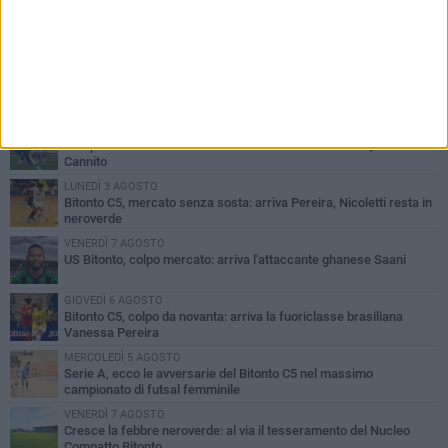
PIÙ LETTI QUESTA SETTIMANA
GIOVEDÌ 6 AGOSTO
Olimpia Bitonto tra arrivi e conferme: firmano Balzano, Sallustio e
Cannito
LUNEDÌ 3 AGOSTO
Bitonto C5, mercato senza sosta: arriva Pereira, Nicoletti resta in
neroverde
VENERDÌ 7 AGOSTO
US Bitonto, colpo mercato: arriva l'attaccante ghanese Saani
GIOVEDÌ 6 AGOSTO
Bitonto C5, colpo da novanta: arriva la fuoriclasse brasiliana
Vanessa Pereira
MERCOLEDÌ 5 AGOSTO
Serie A, ecco le avversarie del Bitonto C5 nel massimo
campionato di futsal femminile
VENERDÌ 7 AGOSTO
Cresce la febbre neroverde: al via il tesseramento del Nucleo
Compatto Bitonto