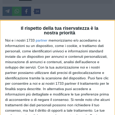
24
Il rispetto della tua riservatezza è la
Si costituisce ufficialmente la prima società sportiva che
nostra priorità
potrebbe prendere il posto dell'ormai "fallita"
Fc Bari 1908
e
Noi e i nostri 1733
partner
memorizziamo e/o accediamo a
nella cordata di imprenditori protagonista di questa
informazioni su un dispositivo, come i cookie, e trattiamo dati
iniziativa ce n'è anche uno della città dell'ulivo. Si tratta di
personali, come identificatori univoci e informazioni standard
Francesco Rossiello
, broker assicurativo di Bitonto a capo
inviate da un dispositivo per annunci e contenuti personalizzati,
misurazione di annunci e contenuti, analisi dell'audience e
della
Assitrade Srl
che ha deciso di scendere in campo per
sviluppo dei servizi.
Con la tua autorizzazione noi e i nostri
evitare la scomparsa del calcio dal capoluogo dopo 110
partner possiamo utilizzare dati precisi di geolocalizzazione e
anni di storia. Con lui anche
Sebastiano Ladisa
(FINLAD
identificazione tramite la scansione del dispositivo. Puoi fare clic
S.r.l.),
Angelo Disabato
(ARIETE Soc. Coop.),
Eugenio
per consentire a noi e ai nostri 1733 partner il trattamento per le
Bernard
(F.lli Bernard S.r.l.),
Giuseppe Volpe
(La Lucente
finalità sopra descritte. In alternativa puoi accedere a
S.p.A.),
Raffaele Catalano
(ASSIDEA S.r.l.),
Domenico Di
informazioni più dettagliate e modificare le tue preferenze prima
Paola
(Merula S.r.l.) e
Antonio Maria Vasile
.
di acconsentire o di negare il consenso.
Si rende noto che alcuni
trattamenti dei dati personali possono non richiedere il tuo
consenso, ma hai il diritto di opporti a tale trattamento. Le tue
Al momento, nonostante ci siano altre due cordate ad aver