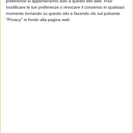
preferenze si applicheranno solo a questo sito web. Puoi
formalmente costituito una società, quella di Rossiello è
modificare le tue preferenze o revocare il consenso in qualsiasi
l'unica ad aver messo i soldi necessari. Il capitale sociale
momento tornando su questo sito e facendo clic sul pulsante
ammonta a
640mila
euro diviso in quote uguali fra gli
"Privacy" in fondo alla pagina web.
imprenditori che si dicono pronti ad aumentarlo «in relazione
alle esigenze dopo l'eventuale assegnazione del titolo
sportivo; nessuno di noi rivestirà cariche sociali, proprio a
sottolineare la natura assolutamente disinteressata del
nostro impegno».
«Ovviamente nessuno di noi è in grado di abbandonare la
propria azienda per occuparsi a tempo pieno di calcio –
tengo a precisare subito i soci - per questo, non ci sentiamo
in concorrenza con grandi players nazionali o internazionali
che dovessero manifestare l'intenzione di rilevare la Bari: se
qualcuno interverrà, saremo anzi ben lieti di contribuire al
suo successo, che sarebbe quello della nostra squadra e
della nostra Città. Ma se nessun serio operatore si facesse
avanti e il Sindaco ci dovesse chiamare, noi intendiamo farci
trovare pronti».