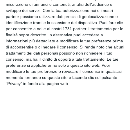
quotidianamente di calcio sui nostri portarli cittadini. E
misurazione di annunci e contenuti, analisi dell'audience e
questo è il resoconto delle loro posizioni su vincitrice e
sviluppo dei servizi.
Con la tua autorizzazione noi e i nostri
possibile sorpresa.
partner possiamo utilizzare dati precisi di geolocalizzazione e
identificazione tramite la scansione del dispositivo. Puoi fare clic
I PRONOSTICI
per consentire a noi e ai nostri 1731 partner il trattamento per le
finalità sopra descritte. In alternativa puoi accedere a
Adriano Antonucci (BarlettaViva):
«Credo che la vincitrice,
informazioni più dettagliate e modificare le tue preferenze prima
se guardo ai valori della rosa ed alla tecnica, possa essere la
di acconsentire o di negare il consenso.
Si rende noto che alcuni
Spagna. Quanto ad una possibile outsider, giocando nel
trattamenti dei dati personali possono non richiedere il tuo
continente americano, penso che l'undici di partenza della
consenso, ma hai il diritto di opporti a tale trattamento. Le tue
Colombia collochi quella nazionale tra le formazioni che
preferenze si applicheranno solo a questo sito web. Puoi
possano far bene».
modificare le tue preferenze o revocare il consenso in qualsiasi
momento tornando su questo sito e facendo clic sul pulsante
"Privacy" in fondo alla pagina web.
Cosimo Campanella (BarlettaViva):
«Per me i Mondiali li
vince il Brasile. Le motivazioni sono due: una buona rosa,
equilibrata molto più che in altre edizioni, e per via della
guida tecnica. Carlo Ancelotti ritengo sia una garanzia.
Superata la fase a gironi, per loro potrebbe essere un
crescendo. Mancano il successo dal 2002 e credo possa
essere la volta buona. Bene dietro, discreto centrocampo,