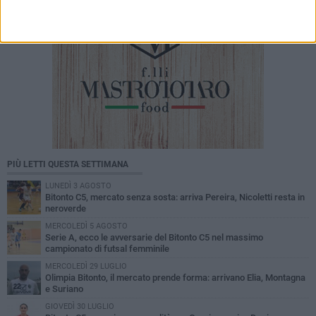
PIÙ LETTI QUESTA SETTIMANA
LUNEDÌ 3 AGOSTO
Bitonto C5, mercato senza sosta: arriva Pereira, Nicoletti resta in
neroverde
MERCOLEDÌ 5 AGOSTO
Serie A, ecco le avversarie del Bitonto C5 nel massimo
campionato di futsal femminile
MERCOLEDÌ 29 LUGLIO
Olimpia Bitonto, il mercato prende forma: arrivano Elia, Montagna
e Suriano
GIOVEDÌ 30 LUGLIO