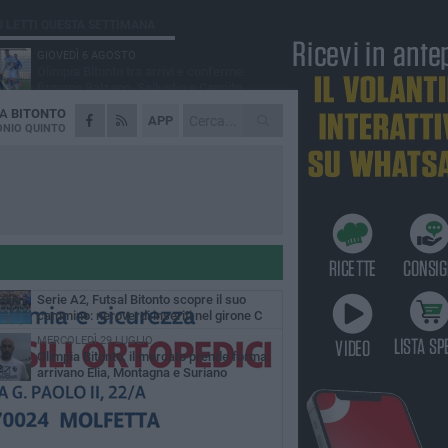
Ù LETTI QUESTA SETTIMANA
GIOVEDÌ 6 AGOSTO
Olimpia Bitonto tra arrivi e conferme:
firmano Balzano, Sallustio e Cannito
DA
BITONTO
LUNEDÌ 3 AGOSTO
APP
Bitonto C5, mercato senza sosta: arriva
NIO QUINTO
Pereira, Nicoletti resta in neroverde
MERCOLEDÌ 5 AGOSTO
Serie A, ecco le avversarie del Bitonto C5
nel massimo campionato di futsal
mminile
GIOVEDÌ 6 AGOSTO
Bitonto C5, colpo da novanta: arriva la
fuoriclasse brasiliana Vanessa Pereira
GIOVEDÌ 6 AGOSTO
Serie A2, Futsal Bitonto scopre il suo
cammino: neroverdi inseriti nel girone C
MERCOLEDÌ 29 LUGLIO
Olimpia Bitonto, il mercato prende forma:
arrivano Elia, Montagna e Suriano