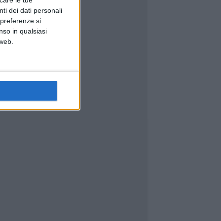
icare le tue
ti dei dati personali
 preferenze si
nso in qualsiasi
 web.