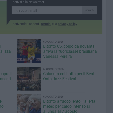
dicembre nella palestra
Iscriviti alla Newsletter
dell'I.C. “Modugno-
Rutigliano-Rogadeo”
Iscriviti
Iscrivendoti accetti i
termini
e la
privacy policy
6 AGOSTO 2026
i
Bitonto C5, colpo da novanta:
ealizza
arriva la fuoriclasse brasiliana
Vanessa Pereira
6 AGOSTO 2026
copre il
Chiusura col botto per il Beat
seriti
Onto Jazz Festival
6 AGOSTO 2026
e
Bitonto a fuoco lento: l'allerta
no,
meteo per caldo intenso si
allunga al 7 agosto