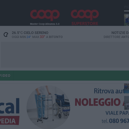
PI
26.5
°C
CIELO SERENO
NOTIZIE 
33°
OGGI MIN
24°
MAX
A
BITONTO
DIRETTORE
ANTO
fe
VIDEO