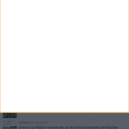
PIÙ LETTI QUESTA SETTIMANA
GIOVEDÌ 6 AGOSTO
Olimpia Bitonto tra arrivi e conferme: firmano Balzano, Sallustio e
Cannito
LUNEDÌ 3 AGOSTO
Bitonto C5, mercato senza sosta: arriva Pereira, Nicoletti resta in
neroverde
VENERDÌ 7 AGOSTO
US Bitonto, colpo mercato: arriva l'attaccante ghanese Saani
VENERDÌ 7 AGOSTO
Cresce la febbre neroverde: al via il tesseramento del Nucleo