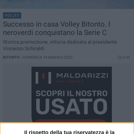
VOLLEY
Successo in casa Volley Bitonto. I
neroverdi conquistano la Serie C
Storica promozione, vittoria dedicata al presidente
Vincenzo Schiraldi
BITONTO -
DOMENICA 14 MAGGIO 2023
9.45
Il rispetto della tua riservatezza è la