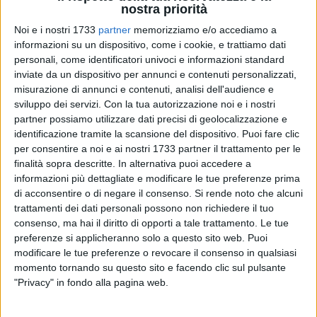
nostra priorità
Noi e i nostri 1733
partner
memorizziamo e/o accediamo a
informazioni su un dispositivo, come i cookie, e trattiamo dati
A cura di
personali, come identificatori univoci e informazioni standard
FEDERICA MONTE
inviate da un dispositivo per annunci e contenuti personalizzati,
misurazione di annunci e contenuti, analisi dell'audience e
sviluppo dei servizi.
Con la tua autorizzazione noi e i nostri
partner possiamo utilizzare dati precisi di geolocalizzazione e
Continuano i successi sportivi della città di Bitonto. Ieri,
13
identificazione tramite la scansione del dispositivo. Puoi fare clic
maggio
, presso la palestra Antenore di Palo, la
Volley
per consentire a noi e ai nostri 1733 partner il trattamento per le
Bitonto ha conquistato la serie C
. Una promozione attesa e
finalità sopra descritte. In alternativa puoi accedere a
ottenuta dopo un'avvincente partita contro la Just British
informazioni più dettagliate e modificare le tue preferenze prima
Volley Palo.
di acconsentire o di negare il consenso.
Si rende noto che alcuni
trattamenti dei dati personali possono non richiedere il tuo
Dopo una stagione combattuta e faticosa, la squadra
consenso, ma hai il diritto di opporti a tale trattamento. Le tue
preferenze si applicheranno solo a questo sito web. Puoi
neroverde ha concluso il proprio anno sportivo nel migliore
modificare le tue preferenze o revocare il consenso in qualsiasi
dei modi, staccando un biglietto di sola andata verso la
momento tornando su questo sito e facendo clic sul pulsante
storica promozione.
"Privacy" in fondo alla pagina web.
"Noi le promesse le mantenimento. Noi siamo abituati a