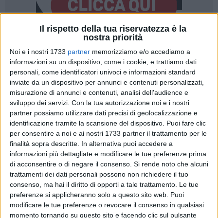
Il rispetto della tua riservatezza è la
nostra priorità
A cura di
Noi e i nostri 1733
partner
memorizziamo e/o accediamo a
MASSIMILIANO DILETTUSO
informazioni su un dispositivo, come i cookie, e trattiamo dati
personali, come identificatori univoci e informazioni standard
inviate da un dispositivo per annunci e contenuti personalizzati,
Tre anni di chiusura, disagi per atleti e associazioni sportive
misurazione di annunci e contenuti, analisi dell'audience e
sviluppo dei servizi.
Con la tua autorizzazione noi e i nostri
e, nonostante la data di riapertura sembri essere ormai
partner possiamo utilizzare dati precisi di geolocalizzazione e
vicina, il risultato dei lavori accende nuove polemiche. È dura
identificazione tramite la scansione del dispositivo. Puoi fare clic
la presa di posizione del consigliere comunale
Franco Natilla
per consentire a noi e ai nostri 1733 partner il trattamento per le
(I Riformisti – Fronte del Lavoro), che prende posizione
finalità sopra descritte. In alternativa puoi accedere a
ancora una volta sulla vicenda dello stadio "
Città degli Ulivi
",
informazioni più dettagliate e modificare le tue preferenze prima
recentemente oggetto di interventi di
riqualificazione
.
di acconsentire o di negare il consenso.
Si rende noto che alcuni
trattamenti dei dati personali possono non richiedere il tuo
consenso, ma hai il diritto di opporti a tale trattamento. Le tue
Secondo Natilla, quello che era stato presentato come un
preferenze si applicheranno solo a questo sito web. Puoi
intervento di rilancio per lo sport bitontino si sarebbe rivelato
modificare le tue preferenze o revocare il consenso in qualsiasi
ben al di sotto delle aspettative. «Dopo tre anni di chiusura,
momento tornando su questo sito e facendo clic sul pulsante