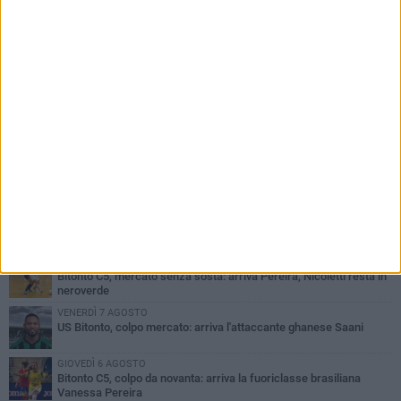
PIÙ LETTI QUESTA SETTIMANA
GIOVEDÌ 6 AGOSTO
Olimpia Bitonto tra arrivi e conferme: firmano Balzano, Sallustio e
Cannito
LUNEDÌ 3 AGOSTO
Bitonto C5, mercato senza sosta: arriva Pereira, Nicoletti resta in
neroverde
VENERDÌ 7 AGOSTO
US Bitonto, colpo mercato: arriva l'attaccante ghanese Saani
GIOVEDÌ 6 AGOSTO
Bitonto C5, colpo da novanta: arriva la fuoriclasse brasiliana
Vanessa Pereira