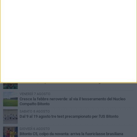
PIÙ LETTI QUESTA SETTIMANA
GIOVEDÌ 6 AGOSTO
Olimpia Bitonto tra arrivi e conferme: firmano Balzano, Sallustio e
Cannito
VENERDÌ 7 AGOSTO
US Bitonto, colpo mercato: arriva l'attaccante ghanese Saani
VENERDÌ 7 AGOSTO
Cresce la febbre neroverde: al via il tesseramento del Nucleo
Compatto Bitonto
SABATO 8 AGOSTO
Dal 9 al 19 agosto tre test precampionato per l'US Bitonto
GIOVEDÌ 6 AGOSTO
Bitonto C5, colpo da novanta: arriva la fuoriclasse brasiliana