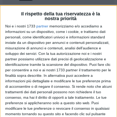
45
Il rispetto della tua riservatezza è la
nostra priorità
Noi e i nostri 1733
partner
memorizziamo e/o accediamo a
informazioni su un dispositivo, come i cookie, e trattiamo dati
Blitz esterno del
Bitonto
. I ragazzi di mister
Zinfollino
fanno
personali, come identificatori univoci e informazioni standard
la voce grossa al "Ventura" di Bisceglie, battendo per
2-1
a
inviate da un dispositivo per annunci e contenuti personalizzati,
domicilio l'
Unione
. Una partita tutta qualità, cuore e sacrificio
misurazione di annunci e contenuti, analisi dell'audience e
che regala ai neroverdi
tre punti d'oro
in una sfida sulla carta
sviluppo dei servizi.
Con la tua autorizzazione noi e i nostri
davvero ostica. Partono subito forte i padroni di casa che
partner possiamo utilizzare dati precisi di geolocalizzazione e
dopo sessanta secondi sfiorano il vantaggio con una
identificazione tramite la scansione del dispositivo. Puoi fare clic
conclusione terminata di pochissimo fuori dallo specchio
per consentire a noi e ai nostri 1733 partner il trattamento per le
finalità sopra descritte. In alternativa puoi accedere a
della porta.
informazioni più dettagliate e modificare le tue preferenze prima
di acconsentire o di negare il consenso.
Si rende noto che alcuni
Bisceglie ancora pericoloso al minuto venti:
Konè
calcia a
trattamenti dei dati personali possono non richiedere il tuo
botta sicura dal centro dell'area di rigore, ma non tiene conto
consenso, ma hai il diritto di opporti a tale trattamento. Le tue
di un Cozzella superlativo che miracolosamente dice no
preferenze si applicheranno solo a questo sito web. Puoi
sventando la minaccia con una parata superlativa. Sul finire
modificare le tue preferenze o revocare il consenso in qualsiasi
della prima frazione è il Bitonto invece ad avere sulla testa di
momento tornando su questo sito e facendo clic sul pulsante