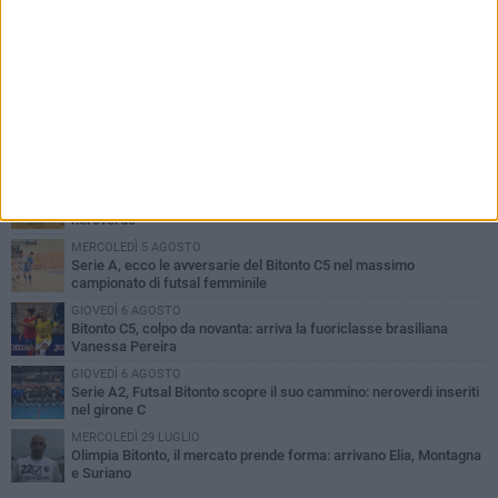
PIÙ LETTI QUESTA SETTIMANA
GIOVEDÌ 6 AGOSTO
Olimpia Bitonto tra arrivi e conferme: firmano Balzano, Sallustio e
Cannito
LUNEDÌ 3 AGOSTO
Bitonto C5, mercato senza sosta: arriva Pereira, Nicoletti resta in
neroverde
MERCOLEDÌ 5 AGOSTO
Serie A, ecco le avversarie del Bitonto C5 nel massimo
campionato di futsal femminile
GIOVEDÌ 6 AGOSTO
Bitonto C5, colpo da novanta: arriva la fuoriclasse brasiliana
Vanessa Pereira
GIOVEDÌ 6 AGOSTO
Serie A2, Futsal Bitonto scopre il suo cammino: neroverdi inseriti
nel girone C
MERCOLEDÌ 29 LUGLIO
Olimpia Bitonto, il mercato prende forma: arrivano Elia, Montagna
e Suriano