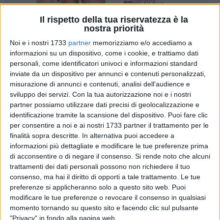
Il rispetto della tua riservatezza è la
nostra priorità
Noi e i nostri 1733
partner
memorizziamo e/o accediamo a
informazioni su un dispositivo, come i cookie, e trattiamo dati
personali, come identificatori univoci e informazioni standard
Un'altra, splendida prova del collettivo. Vincere aiuta a
inviate da un dispositivo per annunci e contenuti personalizzati,
vincere e il Bitonto sembra interpretare al meglio questa
misurazione di annunci e contenuti, analisi dell'audience e
sviluppo dei servizi.
Con la tua autorizzazione noi e i nostri
regola non scritta dello sport. I neroverdi di mister De Luca
partner possiamo utilizzare dati precisi di geolocalizzazione e
hanno liquidato un coriaceo Fasano nella sfida di mercoledì
identificazione tramite la scansione del dispositivo. Puoi fare clic
pomeriggio sul terreno del "Città degli ulivi", timbrando la
per consentire a noi e ai nostri 1733 partner il trattamento per le
quarta affermazione consecutiva. Protagonista, ancora una
finalità sopra descritte. In alternativa puoi accedere a
volta, l'attaccante
Domenico Santoro
, autore del gol che ha
informazioni più dettagliate e modificare le tue preferenze prima
sbloccato il risultato e a segno per la quarta volta di fila.
di acconsentire o di negare il consenso.
Si rende noto che alcuni
trattamenti dei dati personali possono non richiedere il tuo
consenso, ma hai il diritto di opporti a tale trattamento. Le tue
È toccato a lui aprire le danze al 10' con un tentativo di testa
preferenze si applicheranno solo a questo sito web. Puoi
terminato a lato su cross di Biason. I padroni di casa hanno
modificare le tue preferenze o revocare il consenso in qualsiasi
sfiorato l'1-0 al quarto d'ora con l'incornata di Guadalupi su
momento tornando su questo sito e facendo clic sul pulsante
traversone di D'Ancora alto oltre la traversa. Spettacolare
"Privacy" in fondo alla pagina web.