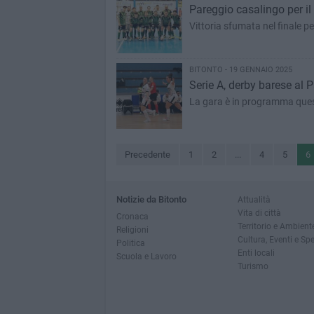
Pareggio casalingo per il 
Vittoria sfumata nel finale pe
BITONTO - 19 GENNAIO 2025
Serie A, derby barese al 
La gara è in programma quest
Precedente
1
2
...
4
5
6
Notizie da Bitonto
Attualità
Vita di città
Cronaca
Territorio e Ambient
Religioni
Cultura, Eventi e Sp
Politica
Enti locali
Scuola e Lavoro
Turismo