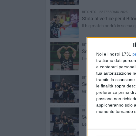
BITONTO - 22 FEBBRAIO 2025
Sfida al vertice per il Bi
Il big match andrà in scena qu
I
BITONTO - 17 FEBBRAIO 2025
Serie A, vittoria casaling
Noi e i nostri 1731
p
Le ragazzi di Marzuoli supera
trattiamo dati person
e contenuti personali
tua autorizzazione no
BITONTO - 15 FEBBRAIO 2025
tramite la scansione 
Serie A, il Bitonto C5 os
le finalità sopra des
Grande attesa per la sfida d
preferenze prima di 
possono non richieder
applicheranno solo a
BITONTO - 10 FEBBRAIO 2025
momento tornando su 
Serie A, vittoria in terra 
Le neroverdi di mister Marzu