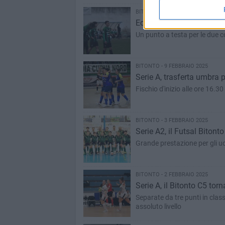
BITONTO - 10 FEBBRAIO 2025
Eccellenza, termina a reti 
Un punto a testa per le due c
BITONTO - 9 FEBBRAIO 2025
Serie A, trasferta umbra p
Fischio d'inizio alle ore 16.30
BITONTO - 3 FEBBRAIO 2025
Serie A2, il Futsal Bitonto
Grande prestazione per gli u
BITONTO - 2 FEBBRAIO 2025
Serie A, il Bitonto C5 tor
Separate da tre punti in cla
assoluto livello