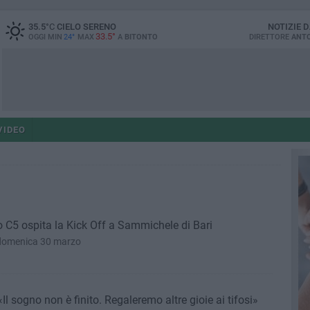
35.5
°C
CIELO SERENO
NOTIZIE 
33.5°
OGGI MIN
24°
MAX
A
BITONTO
DIRETTORE
ANTO
VIDEO
to C5 ospita la Kick Off a Sammichele di Bari
di domenica 30 marzo
«Il sogno non è finito. Regaleremo altre gioie ai tifosi»