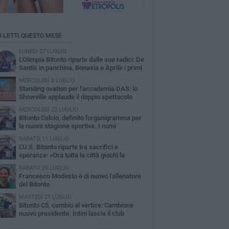
Ù LETTI QUESTO MESE
LUNEDÌ 27 LUGLIO
L'Olimpia Bitonto riparte dalle sue radici: De
Santis in panchina, Bonasia e Aprile i primi
pi
MERCOLEDÌ 8 LUGLIO
Standing ovation per l'accademia DAS: lo
Showville applaude il doppio spettacolo
MERCOLEDÌ 22 LUGLIO
Bitonto Calcio, definito l'organigramma per
la nuova stagione sportiva. I nomi
SABATO 11 LUGLIO
L'U.S. Bitonto riparte tra sacrifici e
speranze: «Ora tutta la città giochi la
ssa partita»
SABATO 25 LUGLIO
Francesco Modesto è di nuovo l'allenatore
del Bitonto
MARTEDÌ 21 LUGLIO
Bitonto C5, cambio al vertice: Cambione
nuovo presidente. Intini lascia il club