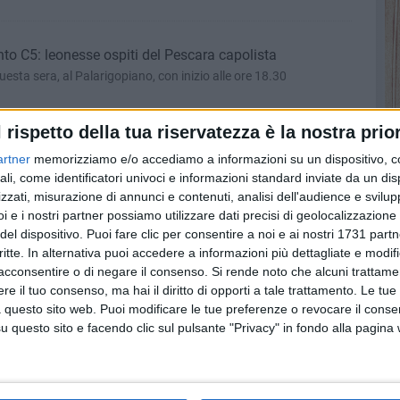
tonto C5: leonesse ospiti del Pescara capolista
esta sera, al Palarigopiano, con inizio alle ore 18.30
l rispetto della tua riservatezza è la nostra prior
a per il Bitonto C5: 8-0 all'Audace Verona
artner
memorizziamo e/o accediamo a informazioni su un dispositivo, c
no le venete per 8-0
ali, come identificatori univoci e informazioni standard inviate da un di
zzati, misurazione di annunci e contenuti, analisi dell'audience e svilupp
i e i nostri partner possiamo utilizzare dati precisi di geolocalizzazione 
del dispositivo. Puoi fare clic per consentire a noi e ai nostri 1731 partn
pita l'Audace Verona al Palapansini
critte. In alternativa puoi accedere a informazioni più dettagliate e modif
i domenica pomeriggio
acconsentire o di negare il consenso.
Si rende noto che alcuni trattamen
e il tuo consenso, ma hai il diritto di opporti a tale trattamento. Le tue
 questo sito web. Puoi modificare le tue preferenze o revocare il conse
questo sito e facendo clic sul pulsante "Privacy" in fondo alla pagina
umbra per il Bitonto C5: 7-2 all'Altetico Foligno
oli restano a un punto dal Pescara capolista