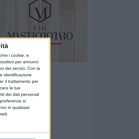
ità
ome i cookie, e
spositivo per annunci
o dei servizi.
Con la
e identificazione
er il trattamento per
icare le tue
ti dei dati personali
 preferenze si
nso in qualsiasi
 web.