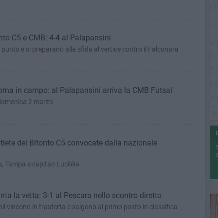
onto C5 e CMB: 4-4 al Palapansini
nto e si preparano alla sfida al vertice contro il Falconara
orna in campo: al Palapansini arriva la CMB Futsal
di domenica 2 marzo
tlete del Bitonto C5 convocate dalla nazionale
e
os, Tampa e capitan Luciléia
ta la vetta: 3-1 al Pescara nello scontro diretto
li vincono in trasferta e salgono al primo posto in classifica