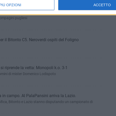
PIÙ OPZIONI
ACCETTO
inviolate il derby tra Corato e Bitonto
ompagini pugliesi
er il Bitonto C5. Neroverdi ospiti del Foligno
 si riprende la vetta: Monopoli k.o. 3-1
omini di mister Domenico Lodispoto
na in campo. Al PalaPansini arriva la Lazio.
ssifica, Bitonto e Lazio stanno disputando un campionato di