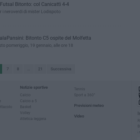
Futsal Bitonto: col Canicattì 4-4
r i neroverdi di mister Lodispoto
PalaPansini: Bitonto C5 ospite del Molfetta
o pomeriggio, 19 gennaio, alle ore 18
7
8
...
21
Successiva
Notizie sportive
Tennis
Calcio
Sport a 360°
e
Calcio a 5
Previsioni meteo
ettacolo
Basket
Volley
I
Video
Atletica leggera
R
B
i