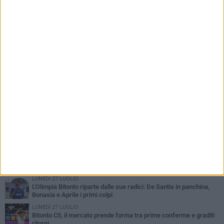
PIÙ LETTI QUESTA SETTIMANA
LUNEDÌ 3 AGOSTO
Bitonto C5, mercato senza sosta: arriva Pereira, Nicoletti resta in
neroverde
MERCOLEDÌ 5 AGOSTO
Serie A, ecco le avversarie del Bitonto C5 nel massimo
campionato di futsal femminile
MERCOLEDÌ 29 LUGLIO
Olimpia Bitonto, il mercato prende forma: arrivano Elia, Montagna
e Suriano
GIOVEDÌ 30 LUGLIO
Bitonto C5, esperienza e qualità per Guarino: arriva Denise
Carturan
LUNEDÌ 27 LUGLIO
L'Olimpia Bitonto riparte dalle sue radici: De Santis in panchina,
Bonasia e Aprile i primi colpi
LUNEDÌ 27 LUGLIO
Bitonto C5, il mercato prende forma tra prime conferme e graditi
ritorni