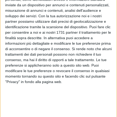
inviate da un dispositivo per annunci e contenuti personalizzati,
misurazione di annunci e contenuti, analisi dell'audience e
15
sviluppo dei servizi.
Con la tua autorizzazione noi e i nostri
partner possiamo utilizzare dati precisi di geolocalizzazione e
identificazione tramite la scansione del dispositivo. Puoi fare clic
Il
Futsal Bitonto
comunica di essersi assicurato le
per consentire a noi e ai nostri 1731 partner il trattamento per le
finalità sopra descritte. In alternativa puoi accedere a
prestazioni sportive per la stagione 2025/2026 del laterale
informazioni più dettagliate e modificare le tue preferenze prima
classe 2003
Mattia Mazzei
. Nonostante la giovanissima età,
di acconsentire o di negare il consenso.
Si rende noto che alcuni
Mattia è cresciuto nelle trafile del Capurso, dove lo scorso
trattamenti dei dati personali possono non richiedere il tuo
anno ha centrato sia la conquista del campionato, che
consenso, ma hai il diritto di opporti a tale trattamento. Le tue
quella della Coppa Italia. Un ragazzo giovane e allo stesso
preferenze si applicheranno solo a questo sito web. Puoi
tempo di grandissima esperienza, che va ad arricchire il
modificare le tue preferenze o revocare il consenso in qualsiasi
roster neroverde a disposizione di mister
Domenico
momento tornando su questo sito e facendo clic sul pulsante
"Privacy" in fondo alla pagina web.
Lodispoto
.
"Sono felicissimo e motivato per questa nuova sfida e molto
contento di ritrovare mister Lodispoto. Pronto a dare tutto
per questa maglia e raggiungere i nostri obiettivi", sono le
sue prime dichiarazioni da giocatore del Futsal Bitonto.