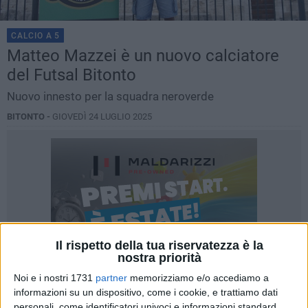
CALCIO A 5
Matteo Mazzei è un nuovo calciatore
del Futsal Bitonto
Nuovo innesto per la squadra neroverde
BITONTO -
GIOVEDÌ 24 LUGLIO 2025
Il rispetto della tua riservatezza è la
nostra priorità
Noi e i nostri 1731
partner
memorizziamo e/o accediamo a
informazioni su un dispositivo, come i cookie, e trattiamo dati
personali, come identificatori univoci e informazioni standard