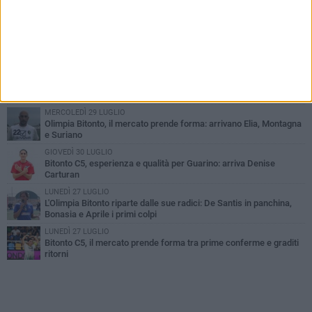
PIÙ LETTI QUESTA SETTIMANA
LUNEDÌ 3 AGOSTO
Bitonto C5, mercato senza sosta: arriva Pereira, Nicoletti resta in
neroverde
MERCOLEDÌ 5 AGOSTO
Serie A, ecco le avversarie del Bitonto C5 nel massimo
campionato di futsal femminile
MERCOLEDÌ 29 LUGLIO
Olimpia Bitonto, il mercato prende forma: arrivano Elia, Montagna
e Suriano
GIOVEDÌ 30 LUGLIO
Bitonto C5, esperienza e qualità per Guarino: arriva Denise
Carturan
LUNEDÌ 27 LUGLIO
L'Olimpia Bitonto riparte dalle sue radici: De Santis in panchina,
Bonasia e Aprile i primi colpi
LUNEDÌ 27 LUGLIO
Bitonto C5, il mercato prende forma tra prime conferme e graditi
ritorni