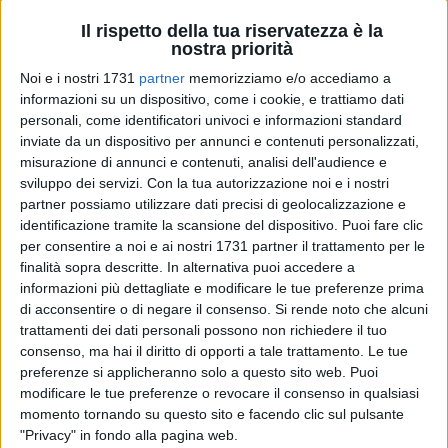
Il rispetto della tua riservatezza è la
nostra priorità
5
Noi e i nostri 1731
partner
memorizziamo e/o accediamo a
informazioni su un dispositivo, come i cookie, e trattiamo dati
personali, come identificatori univoci e informazioni standard
inviate da un dispositivo per annunci e contenuti personalizzati,
Comincia nel migliore dei modi la stagione del
Bitonto C5
nel
misurazione di annunci e contenuti, analisi dell'audience e
campionato di
Serie A femminile
. Dopo il successo
sviluppo dei servizi.
Con la tua autorizzazione noi e i nostri
casalingo per 6-1 contro la Kick Off, le leonesse di mister
partner possiamo utilizzare dati precisi di geolocalizzazione e
Guarino annientano la
Soccer Altamura
in trasferta con un
identificazione tramite la scansione del dispositivo. Puoi fare clic
sontuoso
4-0
e salgono a quota
sei punti
in classifica.
per consentire a noi e ai nostri 1731 partner il trattamento per le
finalità sopra descritte. In alternativa puoi accedere a
informazioni più dettagliate e modificare le tue preferenze prima
Una partita intensa e combattuta con le neroverdi capaci di
di acconsentire o di negare il consenso.
Si rende noto che alcuni
indirizzare subito la sfida e di gestirla con maturità nei
trattamenti dei dati personali possono non richiedere il tuo
momenti più difficili. Il primo tempo, infatti, si apre con un
consenso, ma hai il diritto di opporti a tale trattamento. Le tue
Bitonto subito propositivo e premiato al 4' con il gol di
Diana
preferenze si applicheranno solo a questo sito web. Puoi
Santos
, che ruba palla sulla trequarti difensiva del Bitonto e
modificare le tue preferenze o revocare il consenso in qualsiasi
sorprende Polloni con una delle sue oramai celebri
momento tornando su questo sito e facendo clic sul pulsante
palombelle. Al 13' le neroverdi raddoppiano grazie a un
"Privacy" in fondo alla pagina web.