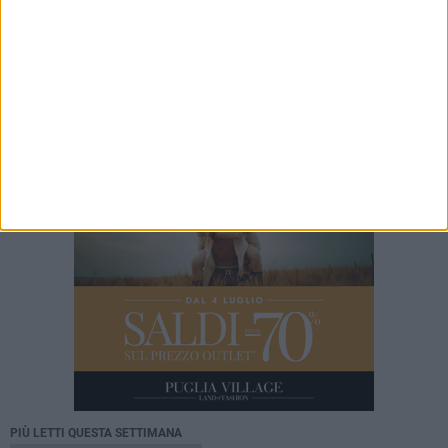
si realizza con educazione di tutti»
6 AGOSTO 2026
Bitonto C5, colpo da novanta: arriva la
fuoriclasse brasiliana Vanessa Pereira
PIÙ LETTI QUESTA SETTIMANA