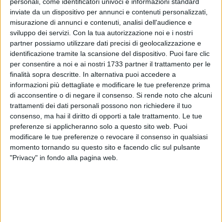
personali, come identificatori univoci e informazioni standard
Compagnia Fatti d'Arte
anche
Sosta Palmizi
,
I Nuovi Scalzi
,
inviate da un dispositivo per annunci e contenuti personalizzati,
la
Compagnia del Sole
,
Malmand Teatro
e artisti come
misurazione di annunci e contenuti, analisi dell'audience e
Emilio Solfrizzi
,
Antonio Stornaiolo
,
Riccardo Lanzarone
e
sviluppo dei servizi.
Con la tua autorizzazione noi e i nostri
Riccardo Spagnulo
. Ogni appuntamento teatrale è anticipato
partner possiamo utilizzare dati precisi di geolocalizzazione e
dalla proiezione nel foyer del teatro dell'opera audiovisiva
identificazione tramite la scansione del dispositivo. Puoi fare clic
D
yad Inverse
10 0.2 0.67 100
K
firmata dall'artista tedesco
per consentire a noi e ai nostri 1733 partner il trattamento per le
finalità sopra descritte. In alternativa puoi accedere a
Andreas Lutz
.
informazioni più dettagliate e modificare le tue preferenze prima
di acconsentire o di negare il consenso.
Si rende noto che alcuni
Oltre alla programmazione in teatro sono previste azioni di
trattamenti dei dati personali possono non richiedere il tuo
coinvolgimento della comunità,
martedì 28 settembre
nelle
consenso, ma hai il diritto di opporti a tale trattamento. Le tue
stazioni di Bari e Bitonto, con le performance teatrali
Ci
preferenze si applicheranno solo a questo sito web. Puoi
scusiamo per il ritardo. Storie di Shakespeare
modificare le tue preferenze o revocare il consenso in qualsiasi
nell'immaginario comune
in cui tre attori in costume anni
momento tornando su questo sito e facendo clic sul pulsante
"Privacy" in fondo alla pagina web.
quaranta raccontano e leggono ai viandanti alcuni brani
tratti dalle opere del Bardo; inoltre nelle due settimane di
programmazione non mancheranno attività di guerrilla
urbana che da anni caratterizzano il festival organizzato dai
Fatti d'Arte. Ad arricchire il programma,
lunedì 27 settembre
alle Officine Culturali di Bitonto (dalle 10 alle 19), un