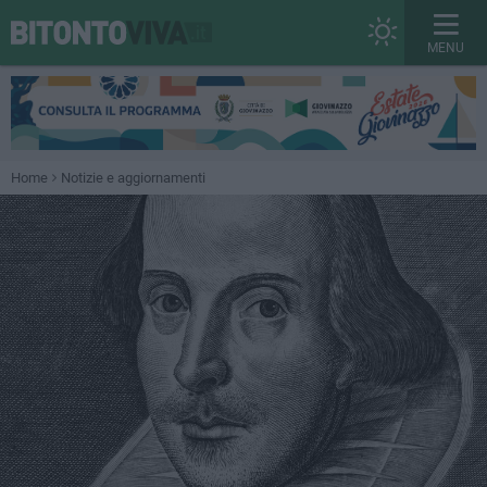
MENU
Home
Notizie e aggiornamenti