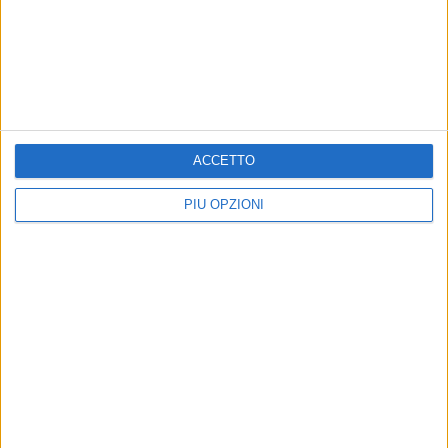
ACCETTO
PIÙ OPZIONI
Altri contenuti a tema
Visioni Periferiche, la quarta
ATTUALITÀ
edizione si chiude a Bitonto
"Visioni Periferiche" torna il
giovedì 30 luglio
18 luglio a Bitonto