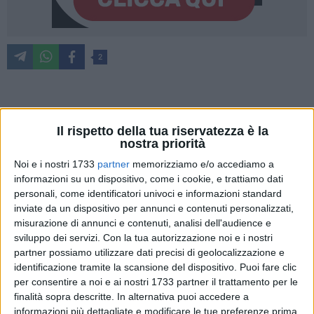
2
Continua con un doppio appuntamento settimanale –
giovedì 10 e sabato 12 luglio alla Cittadella del Bambino (ex
Il rispetto della tua riservatezza è la
nostra priorità
Contessa) di Bitonto –
Visioni Periferiche
, festival ideato e
organizzato dal
Collettivo Keep Rolling
(direzione artistica di
Noi e i nostri 1733
partner
memorizziamo e/o accediamo a
informazioni su un dispositivo, come i cookie, e trattiamo dati
Nicolò Ventafridda
) che porta il pubblico nella periferia di
personali, come identificatori univoci e informazioni standard
Bitonto grazie a una proposta artistica che vanta proiezioni
inviate da un dispositivo per annunci e contenuti personalizzati,
di film d'autore e incontri con alcuni dei protagonisti di rilievo
misurazione di annunci e contenuti, analisi dell'audience e
del panorama cinematografico nazionale e internazionale.
sviluppo dei servizi.
Con la tua autorizzazione noi e i nostri
Due serate, dunque, in cui verranno proiettati
"Familia"
di
partner possiamo utilizzare dati precisi di geolocalizzazione e
Francesco Costabile
, presente per l'occasione, e il film
identificazione tramite la scansione del dispositivo. Puoi fare clic
d'animazione targato Disney,
"Encanto"
, in un appuntamento
per consentire a noi e ai nostri 1733 partner il trattamento per le
finalità sopra descritte. In alternativa puoi accedere a
speciale dedicato al giovanissimo pubblico organizzato dal
informazioni più dettagliate e modificare le tue preferenze prima