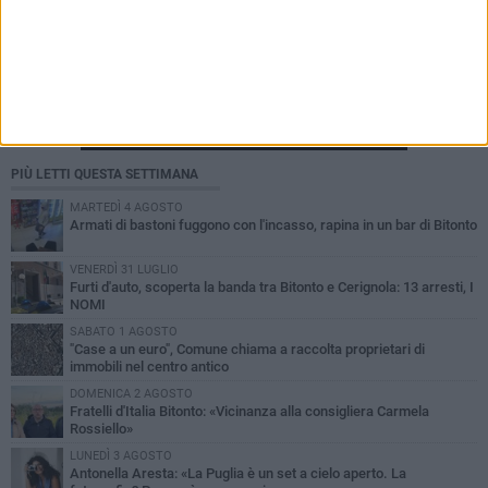
PIÙ LETTI QUESTA SETTIMANA
MARTEDÌ 4 AGOSTO
Armati di bastoni fuggono con l'incasso, rapina in un bar di Bitonto
VENERDÌ 31 LUGLIO
Furti d'auto, scoperta la banda tra Bitonto e Cerignola: 13 arresti, I
NOMI
SABATO 1 AGOSTO
"Case a un euro", Comune chiama a raccolta proprietari di
immobili nel centro antico
DOMENICA 2 AGOSTO
Fratelli d'Italia Bitonto: «Vicinanza alla consigliera Carmela
Rossiello»
LUNEDÌ 3 AGOSTO
Antonella Aresta: «La Puglia è un set a cielo aperto. La