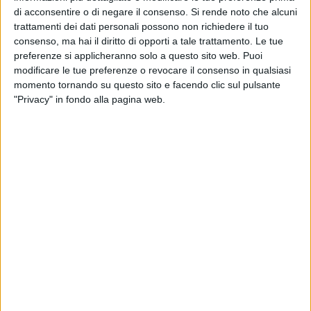
Collettivo Keep Rolling in collaborazione con la
Cooperativa
di acconsentire o di negare il consenso.
Si rende noto che alcuni
Sociale OPS
.
trattamenti dei dati personali possono non richiedere il tuo
consenso, ma hai il diritto di opporti a tale trattamento. Le tue
Si parte
giovedì 10 luglio
, alle
ore 20:00
(ingresso gratuito a
preferenze si applicheranno solo a questo sito web. Puoi
partire dalle ore 19:00), con il
talk
che ospiterà il regista
modificare le tue preferenze o revocare il consenso in qualsiasi
Francesco Costabile
– presente anche al Q&A in coda alla
momento tornando su questo sito e facendo clic sul pulsante
"Privacy" in fondo alla pagina web.
proiezione – moderato dalla copywriter e autrice
Marilù
Ardillo
.
A seguire, alle ore 21:00, la proiezione di
"Familia"
, film tratto
da un caso di cronaca che è valso all'attore protagonista
Francesco Gheghi
il premio per la migliore interpretazione
maschile nella sezione Orizzonti della 81ª Mostra del
Cinema di Venezia. Descritto dallo stesso regista come
«un
melodramma nero, contamina diversi linguaggi tipici del
cinema di genere: dal thriller psicologico, al cinema horror
fino al film a tematica sociale».
Una storia familiare che
racconta del ventenne Luigi Celeste che vive con sua madre
Licia e suo fratello Alessandro, uniti da un legame profondo