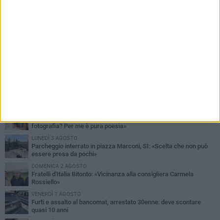
PIÙ LETTI QUESTA SETTIMANA
MARTEDÌ 4 AGOSTO
Armati di bastoni fuggono con l'incasso, rapina in un bar di Bitonto
LUNEDÌ 3 AGOSTO
Antonella Aresta: «La Puglia è un set a cielo aperto. La
fotografia? Per me è pura poesia»
LUNEDÌ 3 AGOSTO
Parcheggio interrato in piazza Marconi, SI: «Scelta che non può
essere presa da pochi»
DOMENICA 2 AGOSTO
Fratelli d'Italia Bitonto: «Vicinanza alla consigliera Carmela
Rossiello»
VENERDÌ 7 AGOSTO
Furti e assalto al bancomat, arrestato 30enne: deve scontare
quasi 10 anni