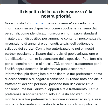
Il rispetto della tua riservatezza è la
nostra priorità
51
Noi e i nostri 1733
partner
memorizziamo e/o accediamo a
informazioni su un dispositivo, come i cookie, e trattiamo dati
personali, come identificatori univoci e informazioni standard
Un innaturale silenzio che lascerebbe presagire l'intenzione
inviate da un dispositivo per annunci e contenuti personalizzati,
da parte di qualcuno di arrivare all'ultimo momento e
misurazione di annunci e contenuti, analisi dell'audience e
impedire le
osservazioni
della comunità su un progetto di
sviluppo dei servizi.
Con la tua autorizzazione noi e i nostri
capitale importanza per tutto il territorio. È questo, in
partner possiamo utilizzare dati precisi di geolocalizzazione e
estrema sintesi, il senso della nota inviata da
Sinistra
identificazione tramite la scansione del dispositivo. Puoi fare clic
per consentire a noi e ai nostri 1733 partner il trattamento per le
Italiana Bitonto
sul
sottopasso
che consentirà di scavalcare
finalità sopra descritte. In alternativa puoi accedere a
i binari della
Ferrovia Bari Nord
ed eliminare il passaggio a
informazioni più dettagliate e modificare le tue preferenze prima
livello sulla strada che collega la città dell'olio a
Santo
di acconsentire o di negare il consenso.
Si rende noto che alcuni
Spirito
.
trattamenti dei dati personali possono non richiedere il tuo
consenso, ma hai il diritto di opporti a tale trattamento. Le tue
«Si faccia avanti chi è in grado di fornire informazioni alla
preferenze si applicheranno solo a questo sito web. Puoi
cittadinanza sullo stato dell'arte del redigendo progetto
modificare le tue preferenze o revocare il consenso in qualsiasi
momento tornando su questo sito e facendo clic sul pulsante
definitivo – scrivono gli attivisti - È dal
22 agosto
ultimo