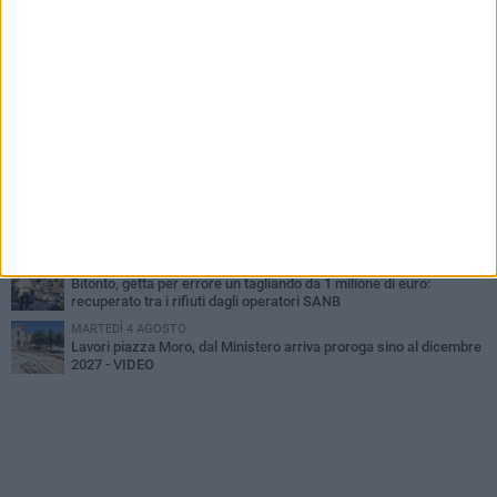
MARTEDÌ 4 AGOSTO
Armati di bastoni fuggono con l'incasso, rapina in un bar di Bitonto
DOMENICA 2 AGOSTO
Fratelli d'Italia Bitonto: «Vicinanza alla consigliera Carmela
Rossiello»
LUNEDÌ 3 AGOSTO
Antonella Aresta: «La Puglia è un set a cielo aperto. La
fotografia? Per me è pura poesia»
LUNEDÌ 3 AGOSTO
Parcheggio interrato in piazza Marconi, SI: «Scelta che non può
essere presa da pochi»
MARTEDÌ 4 AGOSTO
Bitonto, getta per errore un tagliando da 1 milione di euro:
recuperato tra i rifiuti dagli operatori SANB
MARTEDÌ 4 AGOSTO
Lavori piazza Moro, dal Ministero arriva proroga sino al dicembre
2027 - VIDEO