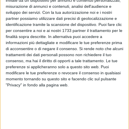
inviate da un dispositivo per annunci e contenuti personalizzati,
misurazione di annunci e contenuti, analisi dell'audience e
sviluppo dei servizi.
Con la tua autorizzazione noi e i nostri
partner possiamo utilizzare dati precisi di geolocalizzazione e
A cura di
identificazione tramite la scansione del dispositivo. Puoi fare clic
GIANLUCA BATTISTA
per consentire a noi e ai nostri 1733 partner il trattamento per le
finalità sopra descritte. In alternativa puoi accedere a
informazioni più dettagliate e modificare le tue preferenze prima
Sergio Mattarella è stato rieletto Presidente della Repubblica
di acconsentire o di negare il consenso.
Si rende noto che alcuni
Italiana. Dopo una settimana di accordi taciti, nomi bruciati
trattamenti dei dati personali possono non richiedere il tuo
e tradimenti presunti, i grandi elettori hanno scelto per una
consenso, ma hai il diritto di opporti a tale trattamento. Le tue
preferenze si applicheranno solo a questo sito web. Puoi
riconferma al Quirinale del Capo dello Stato uscente. Tutto
modificare le tue preferenze o revocare il consenso in qualsiasi
cambia per non cambiare nulla. Al Colle risale colui il quale
momento tornando su questo sito e facendo clic sul pulsante
aveva più volte declinato l'invito a restarci, ma che ha
"Privacy" in fondo alla pagina web.
mostrato ancora una volta il suo senso di responsabilità
verso il Paese in una fase storica assai difficile. Mario
Draghi continuerà a guidare l'esecutivo.
Mattarella, dopo lo spoglio iniziato alle 19.43 di questa sera,
29 gennaio 2022, è stato eletto con una larghissima