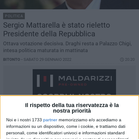
POLITICA
Sergio Mattarella è stato rieletto
Presidente della Repubblica
Ottava votazione decisiva. Draghi resta a Palazzo Chigi,
intesa politica maturata in mattinata
BITONTO -
SABATO 29 GENNAIO 2022
20.20
Il rispetto della tua riservatezza è la
nostra priorità
Noi e i nostri 1733
partner
memorizziamo e/o accediamo a
informazioni su un dispositivo, come i cookie, e trattiamo dati
personali, come identificatori univoci e informazioni standard