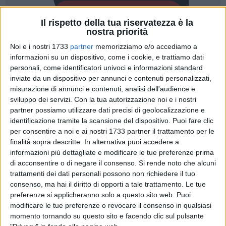
Il rispetto della tua riservatezza è la
nostra priorità
Noi e i nostri 1733
partner
memorizziamo e/o accediamo a
informazioni su un dispositivo, come i cookie, e trattiamo dati
personali, come identificatori univoci e informazioni standard
inviate da un dispositivo per annunci e contenuti personalizzati,
misurazione di annunci e contenuti, analisi dell'audience e
«La sentenza del Tar ha reso giustizia e riconosciuto
sviluppo dei servizi.
Con la tua autorizzazione noi e i nostri
l'operato del
Comune di Bitonto
. Sono molto contento
partner possiamo utilizzare dati precisi di geolocalizzazione e
identificazione tramite la scansione del dispositivo. Puoi fare clic
perché abbiamo operato nel rispetto della legge e
per consentire a noi e ai nostri 1733 partner il trattamento per le
nell'interesse del nostro territorio e dei nostri cittadini».
finalità sopra descritte. In alternativa puoi accedere a
Comincia così l'intervento del sindaco
Francesco Paolo
informazioni più dettagliate e modificare le tue preferenze prima
Ricci
, che ieri - 12 dicembre - in conferenza stampa ha
di acconsentire o di negare il consenso.
Si rende noto che alcuni
presentato l'esito della sentenza del Tribunale
trattamenti dei dati personali possono non richiedere il tuo
amministrativo regionale riguardo la
vicenda Fer.Live
. È
consenso, ma hai il diritto di opporti a tale trattamento. Le tue
stato accolto, infatti, il ricorso presentato dal
Comune di
preferenze si applicheranno solo a questo sito web. Puoi
modificare le tue preferenze o revocare il consenso in qualsiasi
Bitonto
contro il rilascio dell'Aia da parte della Città
momento tornando su questo sito e facendo clic sul pulsante
metropolitana di Bari. Dichiarato illegittimo, dunque, il