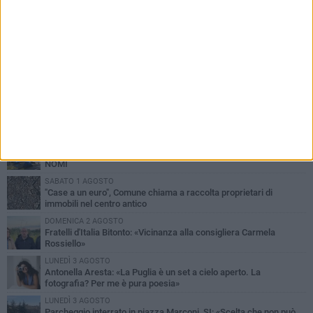
PIÙ LETTI QUESTA SETTIMANA
MARTEDÌ 4 AGOSTO
Armati di bastoni fuggono con l'incasso, rapina in un bar di Bitonto
VENERDÌ 31 LUGLIO
Furti d'auto, scoperta la banda tra Bitonto e Cerignola: 13 arresti, I
NOMI
SABATO 1 AGOSTO
"Case a un euro", Comune chiama a raccolta proprietari di
immobili nel centro antico
DOMENICA 2 AGOSTO
Fratelli d'Italia Bitonto: «Vicinanza alla consigliera Carmela
Rossiello»
LUNEDÌ 3 AGOSTO
Antonella Aresta: «La Puglia è un set a cielo aperto. La
fotografia? Per me è pura poesia»
LUNEDÌ 3 AGOSTO
Parcheggio interrato in piazza Marconi, SI: «Scelta che non può