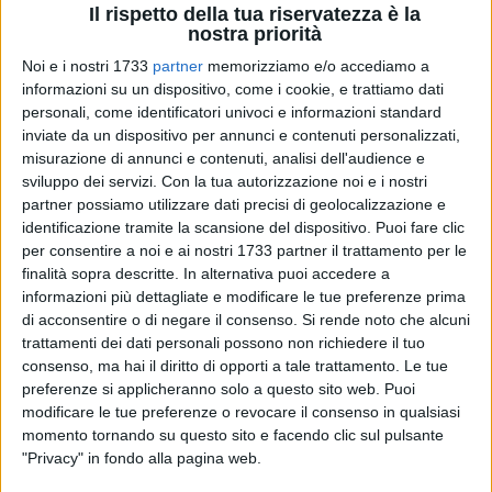
Il rispetto della tua riservatezza è la
nostra priorità
Noi e i nostri 1733
partner
memorizziamo e/o accediamo a
informazioni su un dispositivo, come i cookie, e trattiamo dati
personali, come identificatori univoci e informazioni standard
10
inviate da un dispositivo per annunci e contenuti personalizzati,
misurazione di annunci e contenuti, analisi dell'audience e
sviluppo dei servizi.
Con la tua autorizzazione noi e i nostri
partner possiamo utilizzare dati precisi di geolocalizzazione e
Prosegue l'attività della
Città Metropolitana
di
Bari
identificazione tramite la scansione del dispositivo. Puoi fare clic
finalizzata al monitoraggio degli
impianti termici
degli
per consentire a noi e ai nostri 1733 partner il trattamento per le
edifici scolastici superiori
di competenza dell'Ente. In questo
finalità sopra descritte. In alternativa puoi accedere a
quadro si è svolta, questo pomeriggio, una riunione tecnica
informazioni più dettagliate e modificare le tue preferenze prima
promossa dal Direttore generale Luigi Ranieri, con il
di acconsentire o di negare il consenso.
Si rende noto che alcuni
trattamenti dei dati personali possono non richiedere il tuo
consigliere delegato, Gianni Camporeale, i tecnici del
consenso, ma hai il diritto di opporti a tale trattamento. Le tue
Servizio Edilizia Scolastica e Patrimonio e le ditte
preferenze si applicheranno solo a questo sito web. Puoi
concessionarie della conduzione e manutenzione degli
modificare le tue preferenze o revocare il consenso in qualsiasi
impianti.
momento tornando su questo sito e facendo clic sul pulsante
"Privacy" in fondo alla pagina web.
L'incontro ha consentito di fare il punto sulle richieste di