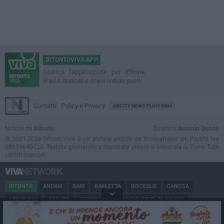
BITONTOVIVA APP
Scarica l'applicazione per iPhone,
iPad e Android e ricevi notizie push
Contatti
Policy e Privacy
GOCITY NEWS PLATFORM
Notizie da
Bitonto
Direttore
Antonio Quinto
© 2001-2026 BitontoViva è un portale gestito da InnovaNews srl. Partita iva
08059640725. Testata giornalistica registrata presso il Tribunale di Trani. Tutti
i diritti riservati.
BITONTO
ANDRIA
BARI
BARLETTA
BISCEGLIE
CANOSA
CERIGNOLA
CORATO
GIOVINAZZO
MARGHERITA DI SAVOIA
MINERVINO
MODUGNO
MOLFETTA
PUGLIA
RUVO