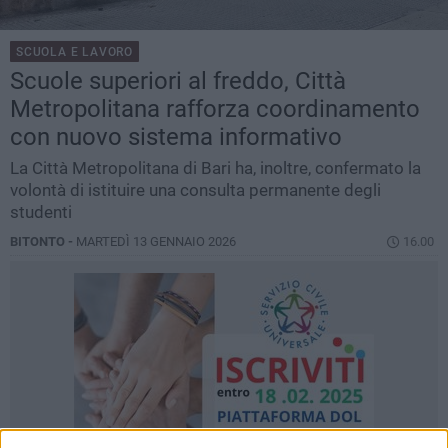
SCUOLA E LAVORO
Scuole superiori al freddo, Città
Metropolitana rafforza coordinamento
con nuovo sistema informativo
La Città Metropolitana di Bari ha, inoltre, confermato la
volontà di istituire una consulta permanente degli
studenti
BITONTO -
MARTEDÌ 13 GENNAIO 2026
16.00