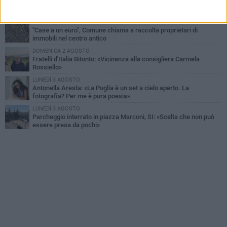
Furti d'auto, scoperta la banda tra Bitonto e Cerignola: 13 arresti, I
NOMI
SABATO 1 AGOSTO
"Case a un euro", Comune chiama a raccolta proprietari di
immobili nel centro antico
DOMENICA 2 AGOSTO
Fratelli d'Italia Bitonto: «Vicinanza alla consigliera Carmela
Rossiello»
LUNEDÌ 3 AGOSTO
Antonella Aresta: «La Puglia è un set a cielo aperto. La
fotografia? Per me è pura poesia»
LUNEDÌ 3 AGOSTO
Parcheggio interrato in piazza Marconi, SI: «Scelta che non può
essere presa da pochi»