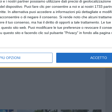
i e i nostri partner possiamo utilizzare dati precisi di geolocalizzazione 
mezzi in genere lungo le vie e le strade rurali». E proprio
del dispositivo. Puoi fare clic per consentire a noi e ai nostri 1733 partn
alare qualsiasi attività illegale al numero di emergenza
critte. In alternativa puoi accedere a informazioni più dettagliate e modif
e.
acconsentire o di negare il consenso.
Si rende noto che alcuni trattamen
e il tuo consenso, ma hai il diritto di opporti a tale trattamento. Le tue
 questo sito web. Puoi modificare le tue preferenze o revocare il conse
I
questo sito e facendo clic sul pulsante "Privacy" in fondo alla pagina
8 AGOSTO 2026
fioso
Latitanti del clan Capriati
asolare
arrestati, le parole del colonnello
Massimiliano Galasso
PIÙ OPZIONI
ACCETTO