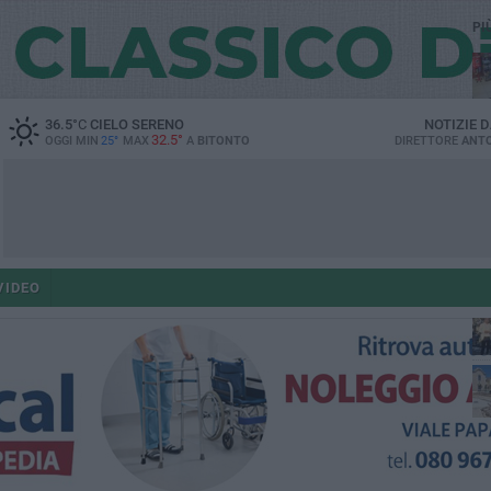
PI
36.5
°C
CIELO SERENO
NOTIZIE 
32.5°
OGGI MIN
25°
MAX
A
BITONTO
DIRETTORE
ANTO
po
VIDEO
po
op