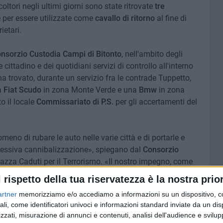
coltori negli ultimi giorni sono state ritrovate
tre
per essere utilizzate come
cavallo di ritorno
al fine di
ietari.
nsorzio Custodia Campi di Bitonto
, nell'ambito degli
e cittadino e dei quotidiani servizi di controllo all'interno
 ha trovato, durante un servizio fra le contrade Tuppetto,
a
Fiat Scudo
in zona Monte Verde e una
Bmw
in zona
o il locale
Commissariato di P.S.
per gli accertamenti del
eno di rubare le auto nelle varie città e di portarle e
essiva cannibalizzazione», spiegano dal
Consorzio
azza Caduti per il Terrorismo. «Il nostro impegno, come
uello di rinvenire tali situazioni all'interno delle
l rispetto della tua riservatezza è la nostra prior
i oltre a quello di prevenire tali fenomeni» in danno dei
artner
memorizziamo e/o accediamo a informazioni su un dispositivo, c
ali, come identificatori univoci e informazioni standard inviate da un di
zzati, misurazione di annunci e contenuti, analisi dell'audience e svilupp
che quello «di segnalare alle competenti autorità le