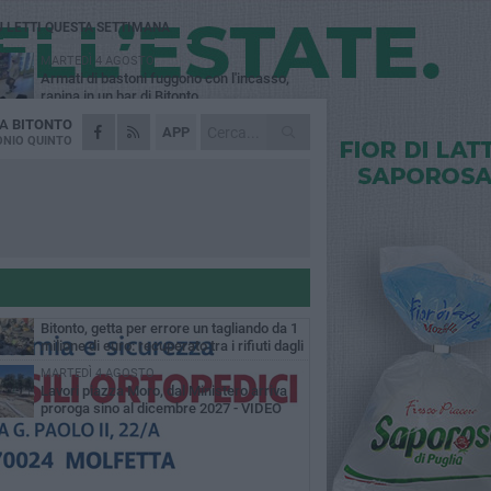
Ù LETTI QUESTA SETTIMANA
MARTEDÌ 4 AGOSTO
Armati di bastoni fuggono con l'incasso,
rapina in un bar di Bitonto
DA
BITONTO
DOMENICA 2 AGOSTO
APP
Fratelli d'Italia Bitonto: «Vicinanza alla
NIO QUINTO
consigliera Carmela Rossiello»
LUNEDÌ 3 AGOSTO
Antonella Aresta: «La Puglia è un set a
cielo aperto. La fotografia? Per me è pura
esia»
LUNEDÌ 3 AGOSTO
Parcheggio interrato in piazza Marconi, SI:
«Scelta che non può essere presa da
chi»
MARTEDÌ 4 AGOSTO
Bitonto, getta per errore un tagliando da 1
milione di euro: recuperato tra i rifiuti dagli
eratori SANB
MARTEDÌ 4 AGOSTO
Lavori piazza Moro, dal Ministero arriva
proroga sino al dicembre 2027 - VIDEO