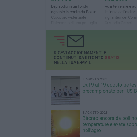
L'episodio in un fondo
Ad intervenire e ad 
agricolo in contrada Pozzo
le forze dell'ordine, 
Cupo: provvidenziale
vigilantes del Cons
l'intervento di una pattuglia
Custodia Campi
del Consorzio Custodia
Campi
RICEVI AGGIORNAMENTI E
CONTENUTI DA BITONTO
GRATIS
NELLA TUA E-MAIL
8 AGOSTO 2026
Dal 9 al 19 agosto tre tes
precampionato per l'US B
8 AGOSTO 2026
Bitonto ancora da bollino
temperature elevate sopra
nell'agro