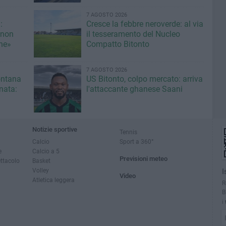
7 AGOSTO 2026
:
Cresce la febbre neroverde: al via
 non
il tesseramento del Nucleo
une»
Compatto Bitonto
7 AGOSTO 2026
fontana
US Bitonto, colpo mercato: arriva
inata:
l'attaccante ghanese Saani
Notizie sportive
Tennis
Calcio
Sport a 360°
e
Calcio a 5
Previsioni meteo
ettacolo
Basket
Volley
I
Video
Atletica leggera
R
B
i