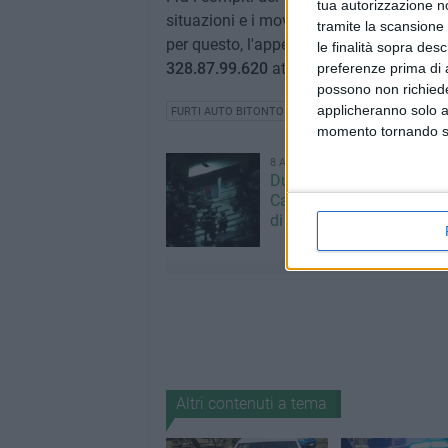
tua autorizzazione no
situazioni e i movimenti strani di auto e 
tramite la scansione 
per questo, l'appello che arriva è a segn
le finalità sopra des
328.87.99.620
attivo su tutte le pattugli
preferenze prima di 
possono non richieder
applicheranno solo a
FURTI AUTO BITONTO
CONSORZIO CUSTODIA CAMP
momento tornando su 
8 AGOSTO 2026
Due latitanti del clan ma
Capriati arrestati in un c
di Bisceglie
Altri contenuti a tema