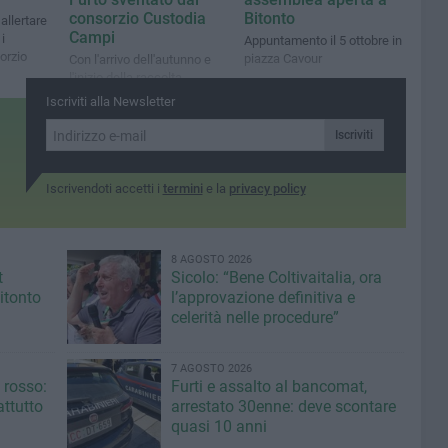
consorzio Custodia
Bitonto
allertare
Campi
i
Appuntamento il 5 ottobre in
orzio
piazza Cavour
Con l'arrivo dell'autunno e
l'inizio della raccolta,
tornano anche le incursioni
Iscriviti alla Newsletter
notturne dei predoni
Iscriviti
Iscrivendoti accetti i
termini
e la
privacy policy
8 AGOSTO 2026
t
Sicolo: “Bene Coltivaitalia, ora
itonto
l’approvazione definitiva e
celerità nelle procedure”
7 AGOSTO 2026
 rosso:
Furti e assalto al bancomat,
ttutto
arrestato 30enne: deve scontare
quasi 10 anni