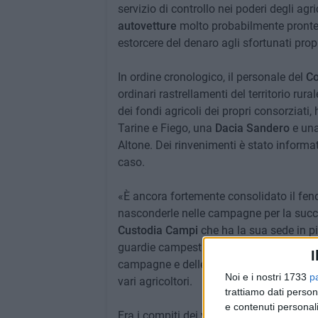
servizio di controllo nei poderi degli agri
autovetture
molto probabilmente pronte 
estorcere del denaro agli sfortunati propr
In ordine cronologico, il personale del
Co
ordinari rastrellamenti del territorio rural
dei fondi agricoli dei propri consorziati,
Tarine e Fiego, una
Dacia Sandero
e un
Altone. Dei rinvenimenti è stato informat
caso.
«È ancora fortemente consolidato il fenom
nasconderle nelle campagne per la succ
Custodia Campi
che ha la sua sede in pi
guardie campestri - continua la nota -, è q
I
campagne e delle proprietà dei consorziat
Noi e i nostri 1733
p
vari agricoltori.
trattiamo dati person
e contenuti personali
Fra i compiti dei vigilantes bitontini an