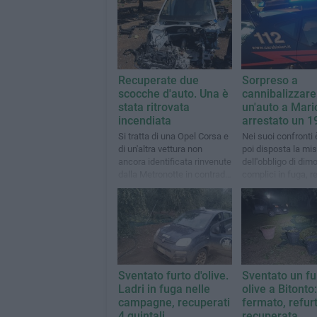
Recuperate due
Sorpreso a
scocche d'auto. Una è
cannibalizzare
stata ritrovata
un'auto a Mario
incendiata
arrestato un 
Si tratta di una Opel Corsa e
Nei suoi confronti 
di un'altra vettura non
poi disposta la mi
ancora identificata rinvenute
dell'obbligo di dimo
dalla Metronotte in contrada
complici in fuga, 
Belvedere
una Bmw X3 rubat
Altamura
Sventato furto d'olive.
Sventato un fu
Ladri in fuga nelle
olive a Bitonto
campagne, recuperati
fermato, refur
4 quintali
recuperata