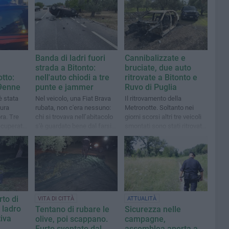
Banda di ladri fuori
Cannibalizzate e
strada a Bitonto:
bruciate, due auto
tto:
nell'auto chiodi a tre
ritrovate a Bitonto e
19enne
punte e jammer
Ruvo di Puglia
è stata
Nel veicolo, una Fiat Brava
Il ritrovamento della
sura
rubata, non c'era nessuno:
Metronotte. Soltanto nei
ra. Tre
chi si trovava nell’abitacolo
giorni scorsi altri tre veicoli
recuperata
s'è guardato bene dal farsi
smontati sono stati ritrovati
a ad
identificare
nella stessa zona
rto di
VITA DI CITTÀ
ATTUALITÀ
: ladro
Tentano di rubare le
Sicurezza nelle
tiva
olive, poi scappano.
campagne,
Furto sventato dal
assemblea aperta a