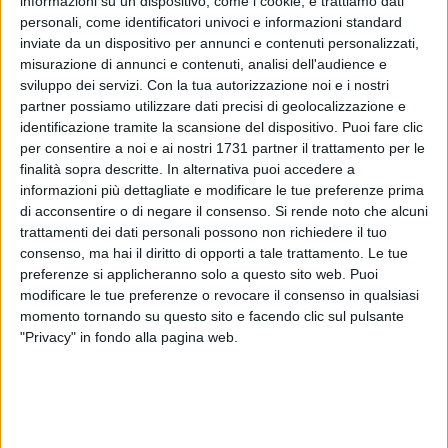
informazioni su un dispositivo, come i cookie, e trattiamo dati
personali, come identificatori univoci e informazioni standard
inviate da un dispositivo per annunci e contenuti personalizzati,
misurazione di annunci e contenuti, analisi dell'audience e
sviluppo dei servizi.
Con la tua autorizzazione noi e i nostri
partner possiamo utilizzare dati precisi di geolocalizzazione e
1
identificazione tramite la scansione del dispositivo. Puoi fare clic
per consentire a noi e ai nostri 1731 partner il trattamento per le
finalità sopra descritte. In alternativa puoi accedere a
Il
Centro Ricerche di Storia e Arte - Bitonto
annuncia con
informazioni più dettagliate e modificare le tue preferenze prima
di acconsentire o di negare il consenso.
Si rende noto che alcuni
entusiasmo la ripresa della rassegna culturale
"Di Venerdì
",
trattamenti dei dati personali possono non richiedere il tuo
appuntamento tanto atteso dagli amanti della storia,
consenso, ma hai il diritto di opporti a tale trattamento. Le tue
dell'arte e della cultura locale.
preferenze si applicheranno solo a questo sito web. Puoi
Il primo incontro si terrà venerdì 22 novembre 2024, alle
modificare le tue preferenze o revocare il consenso in qualsiasi
18:30, nei locali della Chiesa di San Giorgio, sede del
momento tornando su questo sito e facendo clic sul pulsante
sodalizio, in via Santi Medici 7, Bitonto.
"Privacy" in fondo alla pagina web.
Sarà presentato il libro
"Statuari, Cartapistari e Bellisanti -
Santi di carta tra importazioni e botteghe locali in Puglia dal
'700 al '900"
di Francesco Di Palo, un'affascinante