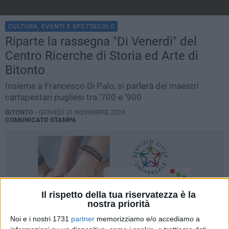
CULTURA, EVENTI E SPETTACOLO
Riparte la rassegna "Di Venerdì" del
Centro Ricerche di Storia ed Arte di
Bitonto
Insieme a Francesco Di Palo, si parlerà dei maestri
cartapestari pugliesi tra '700 e '900
BITONTO -
GIOVEDÌ 21 NOVEMBRE 2024
COMUNICATO STAMPA
Il rispetto della tua riservatezza è la
nostra priorità
Noi e i nostri 1731
partner
memorizziamo e/o accediamo a