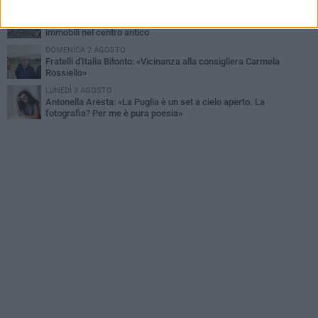
SABATO 1 AGOSTO
"Case a un euro", Comune chiama a raccolta proprietari di
immobili nel centro antico
DOMENICA 2 AGOSTO
Fratelli d'Italia Bitonto: «Vicinanza alla consigliera Carmela
Rossiello»
LUNEDÌ 3 AGOSTO
Antonella Aresta: «La Puglia è un set a cielo aperto. La
fotografia? Per me è pura poesia»