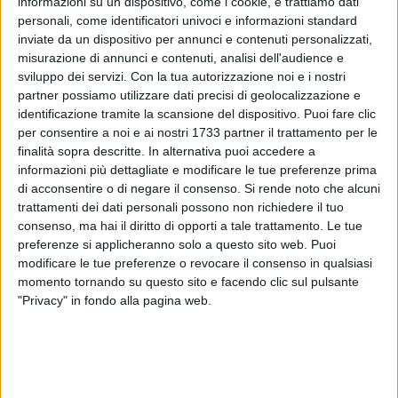
informazioni su un dispositivo, come i cookie, e trattiamo dati
personali, come identificatori univoci e informazioni standard
inviate da un dispositivo per annunci e contenuti personalizzati,
misurazione di annunci e contenuti, analisi dell'audience e
sviluppo dei servizi.
Con la tua autorizzazione noi e i nostri
8
partner possiamo utilizzare dati precisi di geolocalizzazione e
identificazione tramite la scansione del dispositivo. Puoi fare clic
per consentire a noi e ai nostri 1733 partner il trattamento per le
finalità sopra descritte. In alternativa puoi accedere a
Regalare un momento di gioia e un sorriso, in occasione del
informazioni più dettagliate e modificare le tue preferenze prima
Natale, ai piccoli ricoverati presso il reparto
di acconsentire o di negare il consenso.
Si rende noto che alcuni
dell'Oncoematologia pediatrica, fibrosi cistica e
trattamenti dei dati personali possono non richiedere il tuo
neuropsichiatria infantile del
Policlinico di Bari
. È
questo
consenso, ma hai il diritto di opporti a tale trattamento. Le tue
l'obiettivo dell'iniziativa ideata da
AVIS Bitonto
.
preferenze si applicheranno solo a questo sito web. Puoi
modificare le tue preferenze o revocare il consenso in qualsiasi
Questa sera,
venerdì 13 dicembre
, dalle ore 17.30, sarà
momento tornando su questo sito e facendo clic sul pulsante
"Privacy" in fondo alla pagina web.
possibile donare giocattoli (nuovi e non incartati) portandoli
in
piazza Aldo Moro
a Bitonto, dove sarà presente uno stand
dedicato. I giocattoli verranno consegnati dai volontari
dell'associazione, presieduta da Massimo Rutigliano, ai
pazienti nella giornata del 20 dicembre 2024 e del 5 gennaio