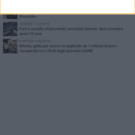
DOMENICA 2 AGOSTO
Fratelli d'Italia Bitonto: «Vicinanza alla consigliera Carmela
Rossiello»
VENERDÌ 7 AGOSTO
Furti e assalto al bancomat, arrestato 30enne: deve scontare
quasi 10 anni
MARTEDÌ 4 AGOSTO
Bitonto, getta per errore un tagliando da 1 milione di euro:
recuperato tra i rifiuti dagli operatori SANB