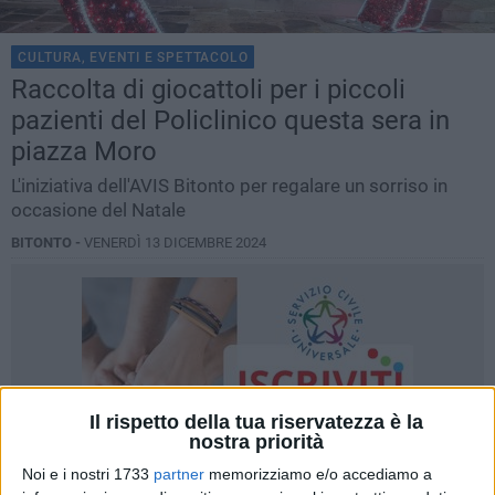
CULTURA, EVENTI E SPETTACOLO
Raccolta di giocattoli per i piccoli
pazienti del Policlinico questa sera in
piazza Moro
L'iniziativa dell'AVIS Bitonto per regalare un sorriso in
occasione del Natale
BITONTO -
VENERDÌ 13 DICEMBRE 2024
Il rispetto della tua riservatezza è la
nostra priorità
Noi e i nostri 1733
partner
memorizziamo e/o accediamo a