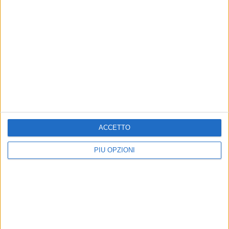
ACCETTO
PIÙ OPZIONI
Altri contenuti a tema