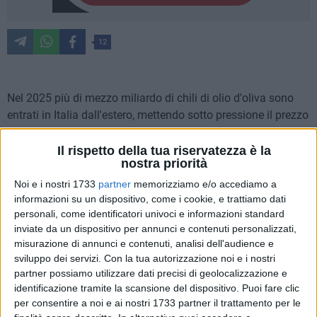
12
Nel 2025 più di mezzo miliardo di chili di olio d'oliva sono
entrati in Italia dall'estero, mettendo sotto pressione il prezzo
dell'extravergine nazionale, alimentando frodi ai danni dei
consumatori e favorendo un sistema poco trasparente in cui
Il rispetto della tua riservatezza è la
nostra priorità
trovano spazio traffici illeciti e pratiche scorrette.
L'allarme è stato al centro del confronto promosso da
Noi e i nostri 1733
partner
memorizziamo e/o accediamo a
Coldiretti Puglia e Unaprol a Evolio Bari, con Roberto Altini
informazioni su un dispositivo, come i cookie, e trattiamo dati
personali, come identificatori univoci e informazioni standard
dell'ICQRF di Puglia e Basilicata e Nicola Amoruso
inviate da un dispositivo per annunci e contenuti personalizzati,
dell'Agenzia delle Dogane e dei Monopoli Puglia1, sulle
misurazione di annunci e contenuti, analisi dell'audience e
criticità del comparto olivicolo e sulle minacce che arrivano
sviluppo dei servizi.
Con la tua autorizzazione noi e i nostri
da importazioni senza adeguate tutele, anche contro quelle
partner possiamo utilizzare dati precisi di geolocalizzazione e
realtà industriali che scelgono prodotto straniero a basso
identificazione tramite la scansione del dispositivo. Puoi fare clic
costo invece di valorizzare l'eccellenza nazionale.
per consentire a noi e ai nostri 1733 partner il trattamento per le