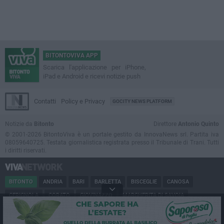
BITONTOVIVA APP
Scarica l'applicazione per iPhone,
iPad e Android e ricevi notizie push
Contatti
Policy e Privacy
GOCITY NEWS PLATFORM
Notizie da
Bitonto
Direttore
Antonio Quinto
© 2001-2026 BitontoViva è un portale gestito da InnovaNews srl. Partita iva
08059640725. Testata giornalistica registrata presso il Tribunale di Trani. Tutti
i diritti riservati.
BITONTO
ANDRIA
BARI
BARLETTA
BISCEGLIE
CANOSA
CERIGNOLA
CORATO
GIOVINAZZO
MARGHERITA DI SAVOIA
MINERVINO
MODUGNO
MOLFETTA
PUGLIA
RUVO
SAN FERDINANDO
SPINAZZOLA
TERLIZZI
TRANI
TRINITAPOLI