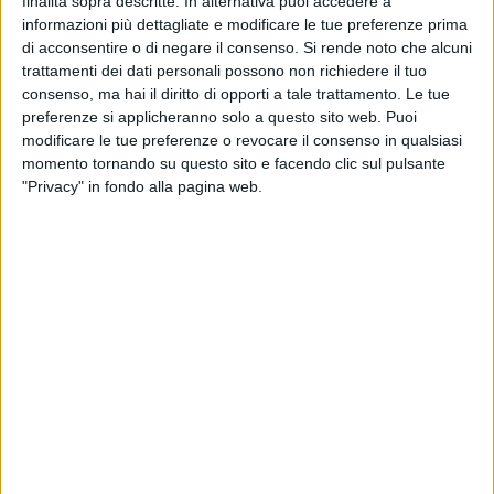
finalità sopra descritte. In alternativa puoi accedere a
informazioni più dettagliate e modificare le tue preferenze prima
Tra i casi più emblematici c'è quello dell'olio tunisino, con gli
di acconsentire o di negare il consenso.
Si rende noto che alcuni
arrivi cresciuti del 40% nei primi dieci mesi del 2025, con un
trattamenti dei dati personali possono non richiedere il tuo
prezzo medio di circa 3,5 euro al chilo. Una dinamica di
consenso, ma hai il diritto di opporti a tale trattamento. Le tue
dumping che scarica sugli olivicoltori – l'anello più fragile
preferenze si applicheranno solo a questo sito web. Puoi
della filiera – il peso di una concorrenza sleale,
modificare le tue preferenze o revocare il consenso in qualsiasi
costringendoli spesso a vendere al di sotto dei costi di
momento tornando su questo sito e facendo clic sul pulsante
produzione.
"Privacy" in fondo alla pagina web.
"Difendere l'olio extravergine italiano significa difendere
reddito agricolo, territori e qualità. Non possiamo accettare
che prodotto pagato pochi euro venga a fare concorrenza
sleale al nostro extravergine ", ha dichiarato Nicola Di Noia,
direttore generale di Unaprol, sottolineando "la necessità di
regole più rigide e controlli efficaci lungo tutta la filiera".
L'afflusso di olio straniero esercita una pressione continua al
ribasso sulle quotazioni, anche a causa delle manovre di veri
e propri trafficanti dell'olio – denunciano Coldiretti Puglia e