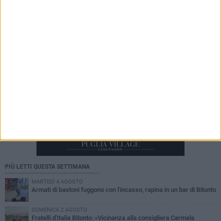
ghanese Saani
PIÙ LETTI QUESTA SETTIMANA
MARTEDÌ 4 AGOSTO
Armati di bastoni fuggono con l'incasso, rapina in un bar di Bitonto
DOMENICA 2 AGOSTO
Fratelli d'Italia Bitonto: «Vicinanza alla consigliera Carmela