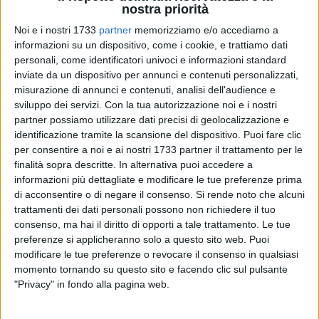
nostra priorità
Noi e i nostri 1733
partner
memorizziamo e/o accediamo a
informazioni su un dispositivo, come i cookie, e trattiamo dati
7
personali, come identificatori univoci e informazioni standard
inviate da un dispositivo per annunci e contenuti personalizzati,
misurazione di annunci e contenuti, analisi dell'audience e
Si terranno oggi, martedì 16 settembre, alle ore 16 i
funerali
sviluppo dei servizi.
Con la tua autorizzazione noi e i nostri
partner possiamo utilizzare dati precisi di geolocalizzazione e
di
Mimmo Colasanto
, l'ex
dg
dell'
Asl
di Bari morto a causa di
identificazione tramite la scansione del dispositivo. Puoi fare clic
un tragico incidente tra
Bitonto
e
Palombaio
. Il rito sarà
per consentire a noi e ai nostri 1733 partner il trattamento per le
celebrato presso la parrocchia "
Maria SS. Immacolata
" di
finalità sopra descritte. In alternativa puoi accedere a
Palombaio
, borgo nel quale Colasanto risiedeva.
informazioni più dettagliate e modificare le tue preferenze prima
di acconsentire o di negare il consenso.
Si rende noto che alcuni
Tanti i messaggi di cordoglio giunti nelle scorse ore:
trattamenti dei dati personali possono non richiedere il tuo
numerose, infatti, sono le persone che - nel corso del tempo -
consenso, ma hai il diritto di opporti a tale trattamento. Le tue
preferenze si applicheranno solo a questo sito web. Puoi
hanno apprezzato le qualità professionali e umane del
modificare le tue preferenze o revocare il consenso in qualsiasi
medico bitontino, che ha ricoperto anche ruoli di spicco nella
momento tornando su questo sito e facendo clic sul pulsante
vita politica cittadina. Prima capogruppo del Partito
"Privacy" in fondo alla pagina web.
Democratico della Sinistra nella
giunta Kuhtz
, dal 1994 al
1998, Colasanto è stato poi
vicesindaco
e assessore nella