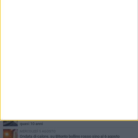
PIÙ LETTI QUESTA SETTIMANA
MARTEDÌ 4 AGOSTO
Armati di bastoni fuggono con l'incasso, rapina in un bar di Bitonto
SABATO 8 AGOSTO
Due latitanti del clan mafioso Capriati arrestati in un casolare di
Bisceglie
VENERDÌ 7 AGOSTO
Furti e assalto al bancomat, arrestato 30enne: deve scontare
quasi 10 anni
MERCOLEDÌ 5 AGOSTO
Ondata di calore, su Bitonto bollino rosso sino al 6 agosto