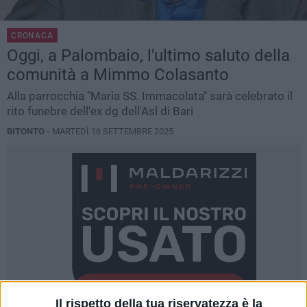
CRONACA
Oggi, a Palombaio, l'ultimo saluto della
comunità a Mimmo Colasanto
Alla parrocchia "Maria SS. Immacolata" sarà celebrato il
rito funebre dell'ex dg dell'Asl di Bari
BITONTO -
MARTEDÌ 16 SETTEMBRE 2025
Il rispetto della tua riservatezza è la