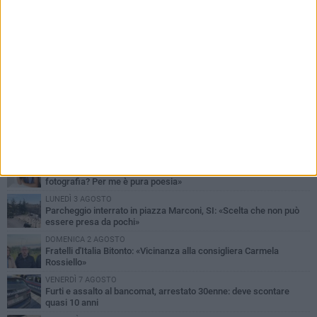
PIÙ LETTI QUESTA SETTIMANA
MARTEDÌ 4 AGOSTO
Armati di bastoni fuggono con l'incasso, rapina in un bar di Bitonto
LUNEDÌ 3 AGOSTO
Antonella Aresta: «La Puglia è un set a cielo aperto. La
fotografia? Per me è pura poesia»
LUNEDÌ 3 AGOSTO
Parcheggio interrato in piazza Marconi, SI: «Scelta che non può
essere presa da pochi»
DOMENICA 2 AGOSTO
Fratelli d'Italia Bitonto: «Vicinanza alla consigliera Carmela
Rossiello»
VENERDÌ 7 AGOSTO
Furti e assalto al bancomat, arrestato 30enne: deve scontare
quasi 10 anni