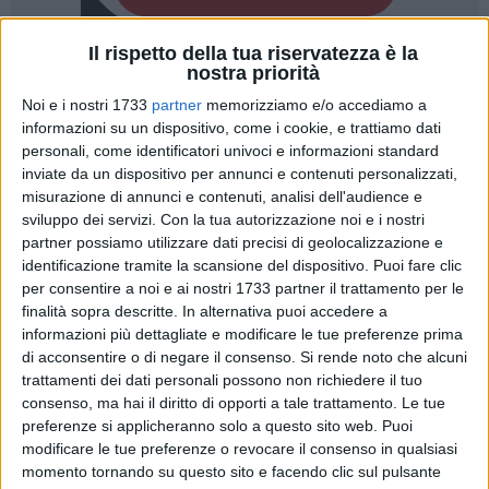
Il rispetto della tua riservatezza è la
nostra priorità
2
Noi e i nostri 1733
partner
memorizziamo e/o accediamo a
informazioni su un dispositivo, come i cookie, e trattiamo dati
personali, come identificatori univoci e informazioni standard
Il
GAL Nuovo Fior d'Olivi
attraverso un progetto informativo
inviate da un dispositivo per annunci e contenuti personalizzati,
a regia diretta denominato "iniziative dimostrative
misurazione di annunci e contenuti, analisi dell'audience e
sull'utilizzo di tecnologie innovative (comunità di pratica it)"
sviluppo dei servizi.
Con la tua autorizzazione noi e i nostri
finanziato nell'ambito della propria SSL, informa che a
partner possiamo utilizzare dati precisi di geolocalizzazione e
partire dal 6 marzo 2025 saranno realizzati n. 3 Workshop
identificazione tramite la scansione del dispositivo. Puoi fare clic
per consentire a noi e ai nostri 1733 partner il trattamento per le
on line sui temi ICT e agricoltura 4.0, Social Media
finalità sopra descritte. In alternativa puoi accedere a
Marketing, E-commerce.
informazioni più dettagliate e modificare le tue preferenze prima
di acconsentire o di negare il consenso.
Si rende noto che alcuni
L'obiettivo è di permettere agli operatori agricoli di sfruttare
trattamenti dei dati personali possono non richiedere il tuo
al meglio le opportunità offerte dalle nuove tecnologie al fine
consenso, ma hai il diritto di opporti a tale trattamento. Le tue
di valorizzare efficacemente le proprie specificità, i
preferenze si applicheranno solo a questo sito web. Puoi
servizi/prodotti offerti e le attività ricreative.
modificare le tue preferenze o revocare il consenso in qualsiasi
momento tornando su questo sito e facendo clic sul pulsante
Con l'attivazione di questo intervento il GAL intende