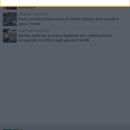
Fratelli d'Italia Bitonto: «Vicinanza alla consigliera Carmela
Rossiello»
VENERDÌ 7 AGOSTO
Furti e assalto al bancomat, arrestato 30enne: deve scontare
quasi 10 anni
MARTEDÌ 4 AGOSTO
Bitonto, getta per errore un tagliando da 1 milione di euro:
recuperato tra i rifiuti dagli operatori SANB