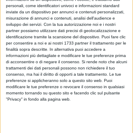
personali, come identificatori univoci e informazioni standard
inviate da un dispositivo per annunci e contenuti personalizzati,
misurazione di annunci e contenuti, analisi dell'audience e
sviluppo dei servizi.
Con la tua autorizzazione noi e i nostri
42
partner possiamo utilizzare dati precisi di geolocalizzazione e
identificazione tramite la scansione del dispositivo. Puoi fare clic
per consentire a noi e ai nostri 1733 partner il trattamento per le
finalità sopra descritte. In alternativa puoi accedere a
Si avvicina ormai alla conclusione
"Natale a Bitonto 2024"
, il
informazioni più dettagliate e modificare le tue preferenze prima
programma di eventi natalizi organizzato dall'ATI Fanfara Srl
di acconsentire o di negare il consenso.
Si rende noto che alcuni
e CUBE Comunicazione, vincitrice di un avviso pubblico
trattamenti dei dati personali possono non richiedere il tuo
comunale, e pensato per animare le strade di Bitonto,
consenso, ma hai il diritto di opporti a tale trattamento. Le tue
Palombaio e Mariotto dal 7 dicembre 2024 al 6 gennaio
preferenze si applicheranno solo a questo sito web. Puoi
2025.
modificare le tue preferenze o revocare il consenso in qualsiasi
momento tornando su questo sito e facendo clic sul pulsante
"Privacy" in fondo alla pagina web.
Oggi, domenica 5 gennaio, è in programma - dalle ore 18.30
alle 21 - la penultima apertura del tradizionale
Presepe
vivente
di
Palombaio
a parco Gaetano Vacca. L'ultima,
invece, sarà domani, 6 gennaio, in occasione dell'
Epifania
.