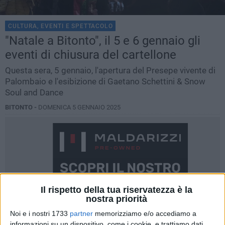
CULTURA, EVENTI E SPETTACOLO
"Natale a Bitonto", il 5 e 6 gennaio gli
eventi di chiusura del cartellone
Questa sera, 5 gennaio, l'apertura del Presepe vivente di
Palombaio e l'esibizione di Gaetano Schettini & Snow
Soul and Dance
BITONTO -
DOMENICA 5 GENNAIO 2025
Il rispetto della tua riservatezza è la
nostra priorità
Noi e i nostri 1733
partner
memorizziamo e/o accediamo a
informazioni su un dispositivo, come i cookie, e trattiamo dati