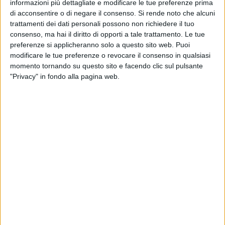
informazioni più dettagliate e modificare le tue preferenze prima
nella città ionica.
di acconsentire o di negare il consenso.
Si rende noto che alcuni
Alla cerimonia di apertura hanno partecipato i priori della
trattamenti dei dati personali possono non richiedere il tuo
Confraternite che custodiscono le immagini e numerosi
consenso, ma hai il diritto di opporti a tale trattamento. Le tue
rappresentanti delle civiche amministrazioni dei paesi di
preferenze si applicheranno solo a questo sito web. Puoi
provenienza. Il
Comune di Bitonto
ha partecipato, oltre che
modificare le tue preferenze o revocare il consenso in qualsiasi
momento tornando su questo sito e facendo clic sul pulsante
con il Gonfalone, anche con la presenza dell'assessore
Rosa
"Privacy" in fondo alla pagina web.
Calò
.
Disposte lungo le pareti laterali della chiesa, in questi giorni
è possibile ammirare Gesù Cristo nell'orto, conservato nel
Museo Diocesano di Molfetta
(BA); Gesù flagellato alla
colonna, dell'
Arciconfraternita Maria Santissima del
Rosario di San Severo
(FG); Gesù incoronato di spine, della
Confraternita del Carmine di Mottola
(TA); Ecce Homo,
dell'
arciconfraternita del Carmine di Taranto
; Cristo che
porta la croce, della
Confraternita di San Leonardo Abate
e
San Sebastiano Martire di
Manduria
(TA); Calvario, della
Pia
Associazione Misteri della Vallisa di Bari
; La Pietà,
dell'
Arciconfraternita della Morte del Sacco Nero di
Molfetta
(BA); La Deposizione, della
famiglia Martucci-