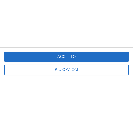
9 AGOSTO 2026
Leggero refrigerio su Bitonto: si alza il
Maestrale
ACCETTO
PIÙ OPZIONI