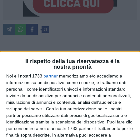
51
«C'è da rimanere estasiati davanti alla bellezza e alla
Il rispetto della tua riservatezza è la
particolarità di questi capolavori della pietà popolare
nostra priorità
pugliese, per la prima volta esposti insieme, e per i valori
Noi e i nostri 1733
partner
memorizziamo e/o accediamo a
culturali e di solidarietà che essi esprimono». È con queste
informazioni su un dispositivo, come i cookie, e trattiamo dati
parole che ieri sera,
Mons. Filippo Santoro
, Arcivescovo di
personali, come identificatori univoci e informazioni standard
Taranto
, ha inaugurato
Facies Passionis
, la suggestiva
inviate da un dispositivo per annunci e contenuti personalizzati,
mostra dedicata alle immagini più caratteristiche della
misurazione di annunci e contenuti, analisi dell'audience e
Settimana Santa in Puglia
in cui è stata esposta anche la
sviluppo dei servizi.
Con la tua autorizzazione noi e i nostri
culla del
Cristo Morto
venerata nella
chiesa del Purgatorio
partner possiamo utilizzare dati precisi di geolocalizzazione e
di Bitonto
.
identificazione tramite la scansione del dispositivo. Puoi fare clic
per consentire a noi e ai nostri 1733 partner il trattamento per le
L'esposizione, organizzata dalla locale
confraternita del
finalità sopra descritte. In alternativa puoi accedere a
Carmine
, sarà aperta ai visitatori fino a domenica prossima