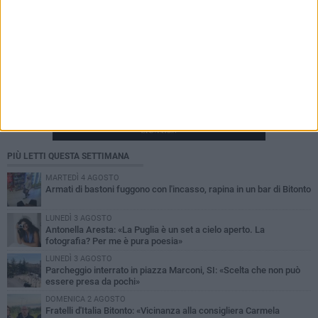
PIÙ LETTI QUESTA SETTIMANA
MARTEDÌ 4 AGOSTO
Armati di bastoni fuggono con l'incasso, rapina in un bar di Bitonto
LUNEDÌ 3 AGOSTO
Antonella Aresta: «La Puglia è un set a cielo aperto. La
fotografia? Per me è pura poesia»
LUNEDÌ 3 AGOSTO
Parcheggio interrato in piazza Marconi, SI: «Scelta che non può
essere presa da pochi»
DOMENICA 2 AGOSTO
Fratelli d'Italia Bitonto: «Vicinanza alla consigliera Carmela