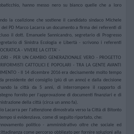
bbaticchio, hanno messo nero su bianco quelle che a loro
do la coalizione che sostiene il candidato sindaco
Michele
e del PD
Marco Lacarra
un documento a firma dei referenti di
incluso il dott. Emanuele Sannicandro, segretario di Progresso
retario di Sinistra Ecologia e Libertà - scrivono i referenti
MOCRATICA - VIVERE LA CITTA' -
VALORI - PER UN CAMBIO GENERAZIONALE VERO - PROGETTO
IFORMISTI CATTOLICI E POPOLARI - TRA LA GENTE AVANTI
MENTO - Il 14 dicembre 2016 era decisamente molto tempo
da presidente del consiglio (più di un anno) e dalla decisione
ando la città da 5 anni, di interrompere il rapporto di
stegno fornito per l'approvazione di documenti finanziari e di
razione della città (circa un anno fa).
io Lacarra per l'attenzione dimostrata verso la Città di Bitonto
 tempo si evidenziava, come di seguito riportato, che:
nnovamento politico - amministrativo oltre che sociale ed
ittadinanza come percorso obbligato per fornire soluzioni alla