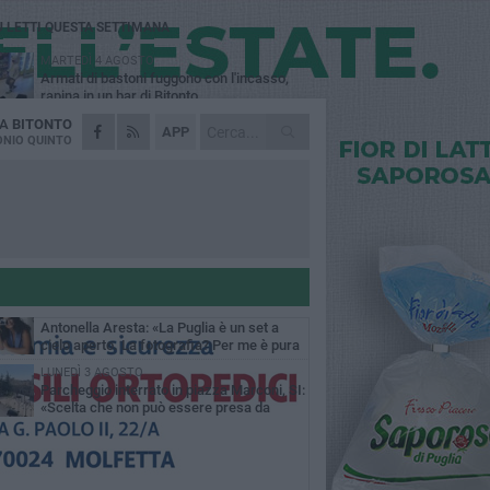
Ù LETTI QUESTA SETTIMANA
MARTEDÌ 4 AGOSTO
Armati di bastoni fuggono con l'incasso,
rapina in un bar di Bitonto
DA
BITONTO
VENERDÌ 31 LUGLIO
APP
Furti d'auto, scoperta la banda tra Bitonto e
NIO QUINTO
Cerignola: 13 arresti, I NOMI
SABATO 1 AGOSTO
"Case a un euro", Comune chiama a
raccolta proprietari di immobili nel centro
ico
DOMENICA 2 AGOSTO
Fratelli d'Italia Bitonto: «Vicinanza alla
consigliera Carmela Rossiello»
LUNEDÌ 3 AGOSTO
Antonella Aresta: «La Puglia è un set a
cielo aperto. La fotografia? Per me è pura
esia»
LUNEDÌ 3 AGOSTO
Parcheggio interrato in piazza Marconi, SI:
«Scelta che non può essere presa da
chi»