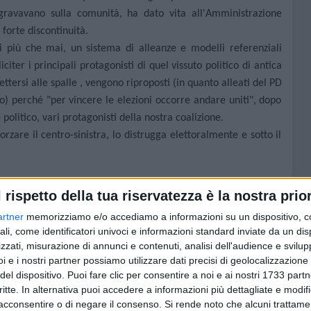
gravavano sulla comunità, ha dato vita all'Amministrazione
forte discontinuità.
i più che mai, un sistema di alleanze e modelli referenziali
iciter i principali protagonisti di quel vissuto politico di antica
tersi alle spalle , vengono riproposti (in quanto alleati del PD
) perché "per vincere le elezioni occorre andare uniti", dopo
 politico, vari protagonisti della nostra coalizione.
zare il centro-sinistra, lo distrugga elettoralmente e sotto il
 credibile raggiungere oggi una sintesi politica e progettuale
l rispetto della tua riservatezza è la nostra prior
 istituzionali e non hanno continuamente manifestato in tutti
artner
memorizziamo e/o accediamo a informazioni su un dispositivo, c
mane/giorni, un profondo disprezzo per l'operato di questa
ali, come identificatori univoci e informazioni standard inviate da un di
 con accuse ed esposti calunniosi i funzionari comunali, i
zzati, misurazione di annunci e contenuti, analisi dell'audience e svilupp
ndaco Michele Abbaticchio, unitamente alla compagine politica
i e i nostri partner possiamo utilizzare dati precisi di geolocalizzazione 
isulta essere anche una sintesi con quelle forze politiche che
del dispositivo. Puoi fare clic per consentire a noi e ai nostri 1733 partn
critte. In alternativa puoi accedere a informazioni più dettagliate e modif
getto amministrativo e la maggioranza di governo perché non
acconsentire o di negare il consenso.
Si rende noto che alcuni trattamen
sa e del Sindaco.