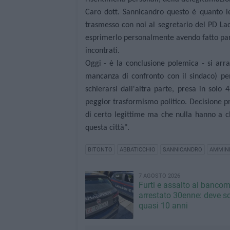
Caro dott. Sannicandro questo è quanto le
trasmesso con noi al segretario del PD Laca
esprimerlo personalmente avendo fatto part
incontrati.
Oggi - è la conclusione polemica - si arr
mancanza di confronto con il sindaco) per 
schierarsi dall'altra parte, presa in solo
peggior trasformismo politico. Decisione p
di certo legittime ma che nulla hanno a c
questa città".
BITONTO
ABBATICCHIO
SANNICANDRO
AMMINI
7 AGOSTO 2026
Furti e assalto al bancom
arrestato 30enne: deve s
quasi 10 anni