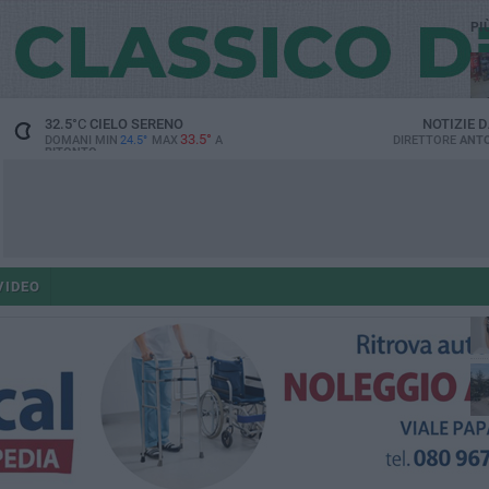
PI
32.5
°C
CIELO SERENO
NOTIZIE 
33.5°
DOMANI MIN
24.5°
MAX
A
DIRETTORE
ANTO
BITONTO
ant
VIDEO
po
po