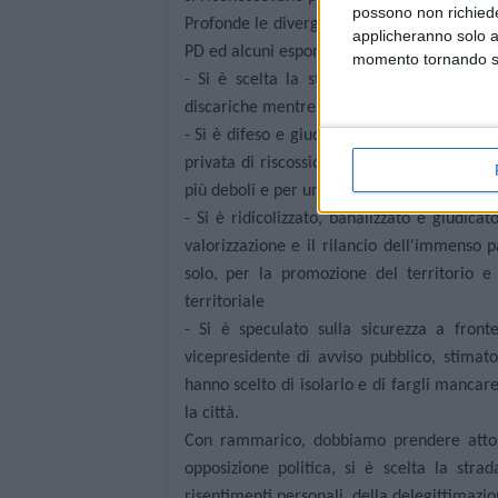
possono non richieder
Profonde le divergenze politiche e valoriali
applicheranno solo a
PD ed alcuni esponenti di rilievo di quest'u
momento tornando su 
- Si è scelta la strada del silenzio sulle
discariche mentre noi le portavamo in trib
- Si è difeso e giudicato impeccabile il sis
privata di riscossione da noi cacciata per 
più deboli e per una gestione poco trasparen
- Si è ridicolizzato, banalizzato e giudicato
valorizzazione e il rilancio dell'immenso 
solo, per la promozione del territorio e 
territoriale
- Si è speculato sulla sicurezza a fro
vicepresidente di avviso pubblico, stimat
hanno scelto di isolarlo e di fargli mancare
la città.
Con rammarico, dobbiamo prendere atto c
opposizione politica, si è scelta la stra
risentimenti personali, della delegittimazion