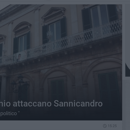
chio attaccano Sannicandro
olitico "
15.25