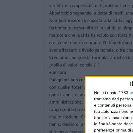
varietà e complessità dei problemi che 
Abbaticchio segnando, a detta di molti, una 
Non può essere riproposto alla Città, ogg
fortemente personalistici in cui sic et simpl
memoria che la città ha voluto con forza met
così come emerso durante l'ultimo incontro
aver attaccato a livello personale, oltre che
Crediamo che questa formula, anziché rinfor
profilo di valori condivisi."
e ancora
Può quindi ben comprendere quanto sia poco
I
con quelle forze politiche i cui referenti
Noi e i nostri 1733
p
questi anni, e ancora nelle ultime setti
trattiamo dati person
amministrazione, arrivando ad infangare
e contenuti personali
rappresentanti della giunta e lo stesso si
tua autorizzazione no
che lo sostiene. Così come poco credibile r
tramite la scansione 
le finalità sopra des
hanno deciso di abbandonare l'attuale pro
preferenze prima di 
si riconoscevano più nell'operato della stes