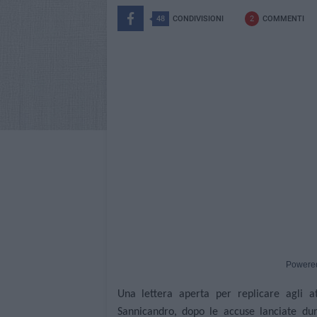
48
CONDIVISIONI
2
COMMENTI
Powere
Una lettera aperta per replicare agli a
Sannicandro
, dopo le accuse lanciate du