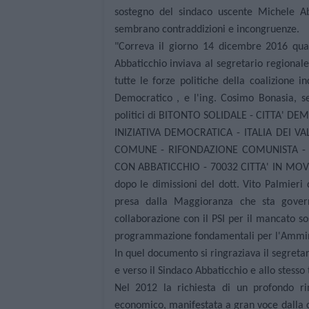
sostegno del sindaco uscente Michele A
sembrano contraddizioni e incongruenze.
"Correva il giorno 14 dicembre 2016 quan
Abbaticchio
inviava al segretario regional
tutte le forze politiche della coalizione 
Democratico , e l'ing. Cosimo Bonasia, seg
politici di BITONTO SOLIDALE - CITTA' DE
INIZIATIVA DEMOCRATICA - ITALIA DEI 
COMUNE - RIFONDAZIONE COMUNISTA - R
CON ABBATICCHIO - 70032 CITTA' IN MOVI
dopo le dimissioni del dott.
Vito Palmieri
presa dalla Maggioranza che sta govern
collaborazione con il PSI per il mancato so
programmazione fondamentali per l'Amminist
In quel documento si ringraziava il segretar
e verso il Sindaco Abbaticchio e allo stesso
Nel 2012 la richiesta di un profondo ri
economico, manifestata a gran voce dalla c