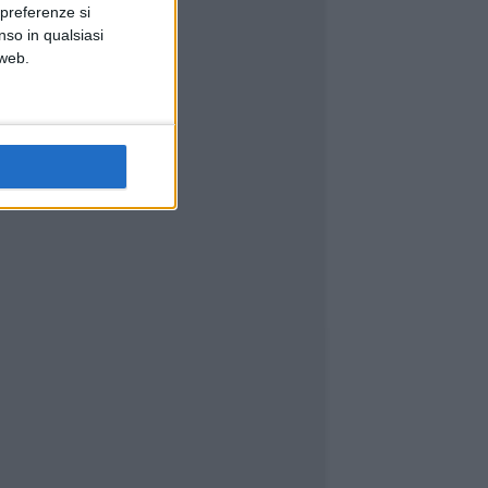
 preferenze si
nso in qualsiasi
 web.