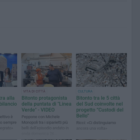
VITA DI CITTÀ
CULTURA
ra alla
Bitonto protagonista
Bitonto tra le 5 città
 bilancio
della puntata di "Linea
del Sud coinvolte nel
Verde" - VIDEO
progetto “Custodi del
Bello”
iettivo è
Peppone con Michele
mo sempre
Monopoli tra i siparietti più
Ricci: «Ci distinguiamo
tegrato»
belli dell'episodio andato in
ancora una volta»
onda domenica 26
novembre