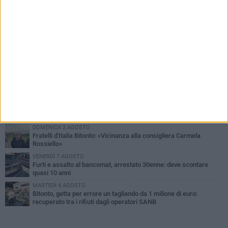
PIÙ LETTI QUESTA SETTIMANA
MARTEDÌ 4 AGOSTO
Armati di bastoni fuggono con l'incasso, rapina in un bar di Bitonto
LUNEDÌ 3 AGOSTO
Antonella Aresta: «La Puglia è un set a cielo aperto. La
fotografia? Per me è pura poesia»
LUNEDÌ 3 AGOSTO
Parcheggio interrato in piazza Marconi, SI: «Scelta che non può
essere presa da pochi»
DOMENICA 2 AGOSTO
Fratelli d'Italia Bitonto: «Vicinanza alla consigliera Carmela
Rossiello»
VENERDÌ 7 AGOSTO
Furti e assalto al bancomat, arrestato 30enne: deve scontare
quasi 10 anni
MARTEDÌ 4 AGOSTO
Bitonto, getta per errore un tagliando da 1 milione di euro:
recuperato tra i rifiuti dagli operatori SANB