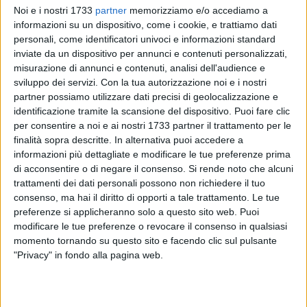
Noi e i nostri 1733
partner
memorizziamo e/o accediamo a
informazioni su un dispositivo, come i cookie, e trattiamo dati
personali, come identificatori univoci e informazioni standard
inviate da un dispositivo per annunci e contenuti personalizzati,
misurazione di annunci e contenuti, analisi dell'audience e
sviluppo dei servizi.
Con la tua autorizzazione noi e i nostri
partner possiamo utilizzare dati precisi di geolocalizzazione e
identificazione tramite la scansione del dispositivo. Puoi fare clic
per consentire a noi e ai nostri 1733 partner il trattamento per le
Il weekend dedicato alle
"Giornate FAI di Primavera"
anima
finalità sopra descritte. In alternativa puoi accedere a
il centro antico di
Bitonto
. Nelle giornate di sabato 25 e
informazioni più dettagliate e modificare le tue preferenze prima
domenica 26 marzo, si è rinnovato l'appuntamento con il più
di acconsentire o di negare il consenso.
Si rende noto che alcuni
importante evento di piazza dedicato al patrimonio culturale
trattamenti dei dati personali possono non richiedere il tuo
consenso, ma hai il diritto di opporti a tale trattamento. Le tue
e paesaggistico italiano. Anche in questa 31ª edizione, la
preferenze si applicheranno solo a questo sito web. Puoi
manifestazione di punta Fondo per l'Ambiente Italiano ETS
modificare le tue preferenze o revocare il consenso in qualsiasi
ha offerto l'opportunità di scoprire e riscoprire, insieme ai
momento tornando su questo sito e facendo clic sul pulsante
volontari della Fondazione, tesori di
storia
,
arte
e
natura
in
"Privacy" in fondo alla pagina web.
tutta la Penisola con visite a contributo libero in oltre 750
luoghi di 400 città, la maggior parte dei quali solitamente
inaccessibili o poco conosciuti.