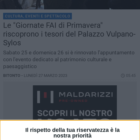
CULTURA, EVENTI E SPETTACOLO
Le "Giornate FAI di Primavera"
riscoprono i tesori del Palazzo Vulpano-
Sylos
Sabato 25 e domenica 26 si è rinnovato l'appuntamento
con l'evento dedicato al patrimonio culturale e
paesaggistico
BITONTO -
LUNEDÌ 27 MARZO 2023
05.45
Il rispetto della tua riservatezza è la
nostra priorità