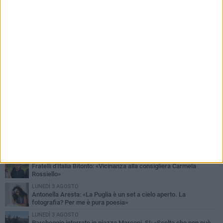
PIÙ LETTI QUESTA SETTIMANA
MARTEDÌ 4 AGOSTO
Armati di bastoni fuggono con l'incasso, rapina in un bar di Bitonto
DOMENICA 2 AGOSTO
Fratelli d'Italia Bitonto: «Vicinanza alla consigliera Carmela
Rossiello»
LUNEDÌ 3 AGOSTO
Antonella Aresta: «La Puglia è un set a cielo aperto. La
fotografia? Per me è pura poesia»
LUNEDÌ 3 AGOSTO
Parcheggio interrato in piazza Marconi, SI: «Scelta che non può