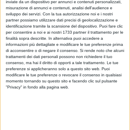
inviate da un dispositivo per annunci e contenuti personalizzati,
63
A cura di
misurazione di annunci e contenuti, analisi dell'audience e
LA REDAZIONE
sviluppo dei servizi.
Con la tua autorizzazione noi e i nostri
partner possiamo utilizzare dati precisi di geolocalizzazione e
identificazione tramite la scansione del dispositivo. Puoi fare clic
Un rogo è divampato questa mattina, 30 ottobre, nei locali
per consentire a noi e ai nostri 1733 partner il trattamento per le
finalità sopra descritte. In alternativa puoi accedere a
adibiti a cucina di una paninoteca
in piazza Marconi a
informazioni più dettagliate e modificare le tue preferenze prima
Bitonto.
Sconosciute al momento le cause. Sul posto sono
di acconsentire o di negare il consenso.
Si rende noto che alcuni
accorsi i Vigili del Fuoco per domare le fiamme e la Polizia
trattamenti dei dati personali possono non richiedere il tuo
Locale, per la viabilità in zona e circoscrivere l'area
consenso, ma hai il diritto di opporti a tale trattamento. Le tue
dell'intervento.
preferenze si applicheranno solo a questo sito web. Puoi
modificare le tue preferenze o revocare il consenso in qualsiasi
Purtroppo nella cucina risultano danni ingenti. Non si
momento tornando su questo sito e facendo clic sul pulsante
"Privacy" in fondo alla pagina web.
conosce al momento se vi siano stati intossicati, ma
l'esercizio - secondo quanto appreso dalla nostra redazione -
era chiuso al momento dell'incendio.
8 AGOSTO 2026
Nasce a Bitonto il comitato di Futuro
Nazionale. Giuseppe Masciale è il coordinatore