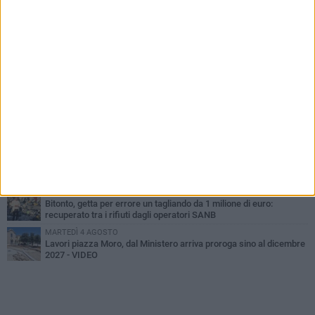
PIÙ LETTI QUESTA SETTIMANA
MARTEDÌ 4 AGOSTO
Armati di bastoni fuggono con l'incasso, rapina in un bar di Bitonto
DOMENICA 2 AGOSTO
Fratelli d'Italia Bitonto: «Vicinanza alla consigliera Carmela
Rossiello»
LUNEDÌ 3 AGOSTO
Antonella Aresta: «La Puglia è un set a cielo aperto. La
fotografia? Per me è pura poesia»
LUNEDÌ 3 AGOSTO
Parcheggio interrato in piazza Marconi, SI: «Scelta che non può
essere presa da pochi»
MARTEDÌ 4 AGOSTO
Bitonto, getta per errore un tagliando da 1 milione di euro:
recuperato tra i rifiuti dagli operatori SANB
MARTEDÌ 4 AGOSTO
Lavori piazza Moro, dal Ministero arriva proroga sino al dicembre
2027 - VIDEO