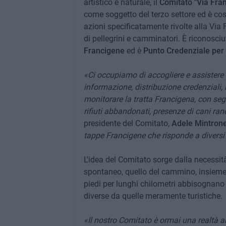
artistico e naturale, il
Comitato "Via Fran
come soggetto del terzo settore ed è cos
azioni specificatamente rivolte alla Via
di pellegrini e camminatori. È riconosciu
Francigene
ed è
Punto Credenziale per 
«Ci occupiamo di accogliere e assistere l
informazione, distribuzione credenziali,
monitorare la tratta Francigena, con seg
rifiuti abbandonati, presenze di cani r
presidente del Comitato,
Adele Mintron
tappe Francigene che risponde a diversi
L'idea del Comitato sorge dalla necessi
spontaneo, quello del cammino, insieme a
piedi per lunghi chilometri abbisognano
diverse da quelle meramente turistiche.
«Il nostro Comitato è ormai una realtà am