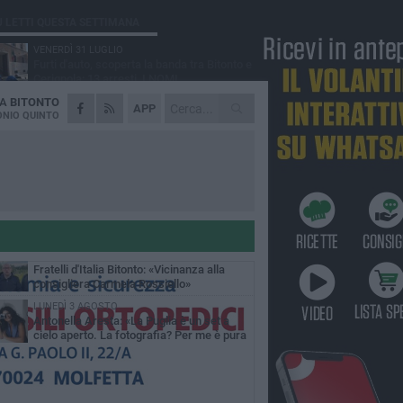
Ù LETTI QUESTA SETTIMANA
VENERDÌ 31 LUGLIO
Furti d'auto, scoperta la banda tra Bitonto e
Cerignola: 13 arresti, I NOMI
DA
BITONTO
MARTEDÌ 4 AGOSTO
APP
Armati di bastoni fuggono con l'incasso,
NIO QUINTO
rapina in un bar di Bitonto
GIOVEDÌ 30 LUGLIO
Bitonto, Palo e Bitetto insieme per creare
centro intercomunale della capacità di
esione
SABATO 1 AGOSTO
"Case a un euro", Comune chiama a
raccolta proprietari di immobili nel centro
ico
DOMENICA 2 AGOSTO
Fratelli d'Italia Bitonto: «Vicinanza alla
consigliera Carmela Rossiello»
LUNEDÌ 3 AGOSTO
Antonella Aresta: «La Puglia è un set a
cielo aperto. La fotografia? Per me è pura
esia»