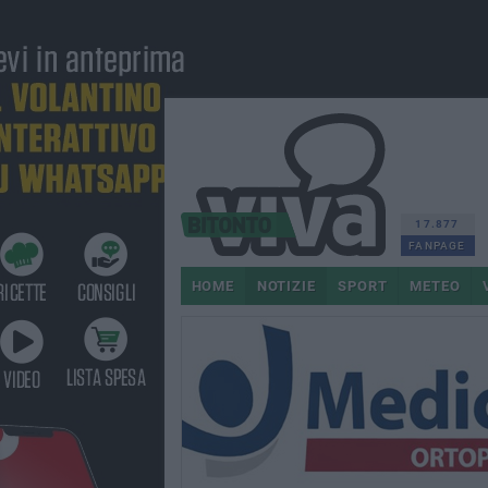
17.877
FANPAGE
HOME
NOTIZIE
SPORT
METEO