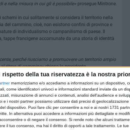
i e nella misura in cui gli è possibile»
prosegue Mintrone.
schemi in cui solitamente si considera il territorio nella
ia del cammino, cioè, non esistono confini di province e
mature di individualismo o campanilismo di paese. Il
, tappe francigene accomunate da una storia di identità
ncente, perché riusciamo a promuovere un territorio ampio
 al ritmo di cammino»
chiosa la presidente.
l rispetto della tua riservatezza è la nostra prior
tà: sensibilizzazione e animazione sul territorio attraverso
artner
memorizziamo e/o accediamo a informazioni su un dispositivo, c
bilari 2025"
ideati a tema sulle quattro tappe francigene,
ali, come identificatori univoci e informazioni standard inviate da un di
Massimo Donno
, nonché itinerari medioevali nei centri
zzati, misurazione di annunci e contenuti, analisi dell'audience e svilupp
ggio.
i e i nostri partner possiamo utilizzare dati precisi di geolocalizzazione 
del dispositivo. Puoi fare clic per consentire a noi e ai nostri 1731 partn
critte. In alternativa puoi accedere a informazioni più dettagliate e modif
 dei pellegrini e l'organizzazione delle loro permanenze: a
acconsentire o di negare il consenso.
Si rende noto che alcuni trattamen
dici camminatori
, proveniente da Roma, dell'associazione
e il tuo consenso, ma hai il diritto di opporti a tale trattamento. Le tue
ta messa a punto un'ospitalità di quattro giorni, oltre a