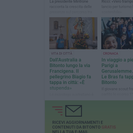
La presidente Mintrone
Ricci: «Vero trampo
racconta la crescita delle
lancio per turismo 
presenze sul percorso tra
sostenibile»
fede e natura
VITA DI CITTÀ
CRONACA
Dall'Australia a
In viaggio a pi
Bitonto lungo la via
Parigi a
Francigena. Il
Gerusalemme.
pellegrino Biagio fa
Le Bras fa tap
tappa in città: «È
Bitonto
stupenda»
Il giovane scout f
partito lo scorso 1
Lo psicologo australiano è
dalla capitale fran
stato accolto dal Comitato
Venerdì scorso la 
Via Francigena del sud
città
Corato-Bitonto
RICEVI AGGIORNAMENTI E
CONTENUTI DA BITONTO
GRATIS
NELLA TUA E-MAIL