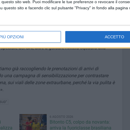
 questo sito web. Puoi modificare le tue preferenze o revocare il conse
questo sito e facendo clic sul pulsante "Privacy" in fondo alla pagina
to mese di ottobre, è stata effettuata l'accoglienza per il
CAI di Gavardo
(in provincia di Brescia), sezione
fanno portavoce del pensiero secondo cui
«i cammini
PIÙ OPZIONI
ACCETTO
ale occasione sono state, peraltro, individuate le strutture
speciale del CAI, oltre a guidare l'intera squadra alla
iamo già raccogliendo le prenotazioni di arrivi di
ndo una campagna di sensibilizzazione per contrastare
na, sui viali delle zone extraurbane, perché la via pulita è
».
SUD”
6 AGOSTO 2026
i
Bitonto C5, colpo da novanta:
ealizza
arriva la fuoriclasse brasiliana