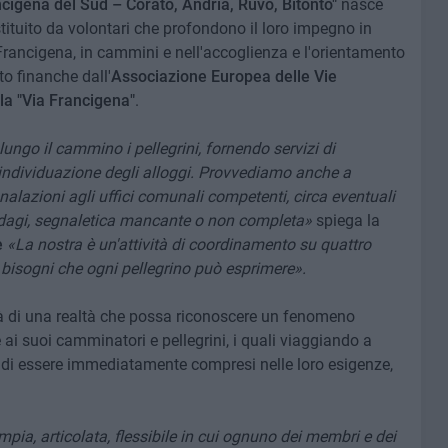
cigena del Sud – Corato, Andria, Ruvo, Bitonto"
nasce
tituito da volontari che profondono il loro impegno in
 Francigena, in cammini e nell'accoglienza e l'orientamento
to finanche dall'
Associazione Europea delle Vie
la "Via Francigena"
.
ungo il cammino i pellegrini, fornendo servizi di
 individuazione degli alloggi. Provvediamo anche a
nalazioni agli uffici comunali competenti, circa eventuali
andagi, segnaletica mancante o non completa»
spiega la
e
«La nostra è un'attività di coordinamento su quattro
 bisogni che ogni pellegrino può esprimere».
tà di una realtà che possa riconoscere un fenomeno
i suoi camminatori e pellegrini, i quali viaggiando a
 di essere immediatamente compresi nelle loro esigenze,
pia, articolata, flessibile in cui ognuno dei membri e dei