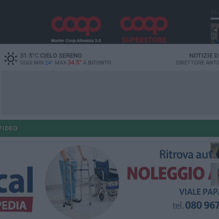
PI
31.5
°C
CIELO SERENO
NOTIZIE 
34.5°
OGGI MIN
24°
MAX
A
BITONTO
DIRETTORE
ANTO
co
VIDEO
ant
po