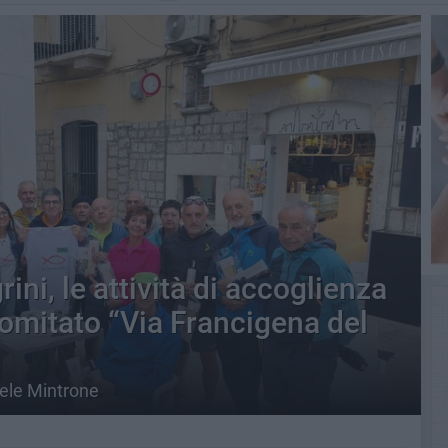
ini, le attività di accoglienza
omitato “Via Francigena del
dele Mintrone