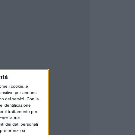
ità
ome i cookie, e
spositivo per annunci
o dei servizi.
Con la
e identificazione
er il trattamento per
icare le tue
ti dei dati personali
 preferenze si