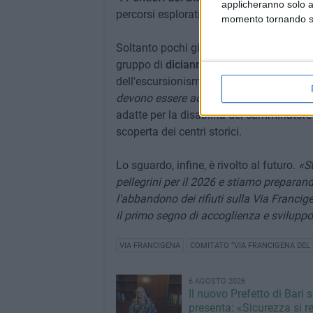
applicheranno solo a
percorsi esplorativi ed esperienziali.
momento tornando su 
Soltanto pochi giorni fa, inoltre, in ques
gruppo di
diciannove camminatori del 
dell'escursionismo adattato, i quali si 
devono essere accessibili a tutti»
. Per t
adatte per la disabilità del camminatore 
scoperta dei centri storici.
Lo sguardo, infine, è rivolto al futuro.
«St
pellegrini per il 2026 e stiamo prepara
l'abbandono dei rifiuti sulla Via Francige
il primo segno di accoglienza e sviluppo
VIA FRANCIGENA
COMITATO “VIA FRANCIGENA DEL 
6 AGOSTO 2026
Il nuovo Prefetto di Bari s
presenta: «Sicurezza si r