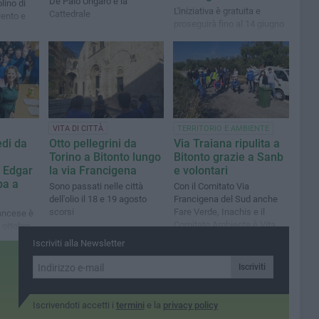
De Palo Ungaro e la
lino di
L'iniziativa è gratuita e
Cattedrale
lento e
proseguirà fino al 14 giugno
VITA DI CITTÀ
TERRITORIO E AMBIENTE
edi da
Otto pellegrini da
Via Traiana ripulita a
Torino a Bitonto lungo
Bitonto grazie a Sanb
 Edgar
la via Francigena
e volontari
pa a
Sono passati nelle città
Con il Comitato Via
dell'olio il 18 e 19 agosto
Francigena del Sud anche
scorsi
Fare Verde, Inachis e il
rancese è
Comitato Ambiente è Vita
° ottobre
cese.
Iscriviti alla Newsletter
sosta in
Iscriviti
Iscrivendoti accetti i
termini
e la
privacy policy