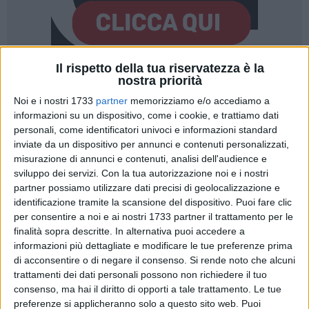
Il rispetto della tua riservatezza è la
nostra priorità
3
Noi e i nostri 1733
partner
memorizziamo e/o accediamo a
informazioni su un dispositivo, come i cookie, e trattiamo dati
personali, come identificatori univoci e informazioni standard
Venerdì 26 marzo, a partire dalle ore 10, in diretta streaming
inviate da un dispositivo per annunci e contenuti personalizzati,
dal Teatro della Pergola di Firenze, si svolgerà il primo
misurazione di annunci e contenuti, analisi dell'audience e
incontro nazionale del progetto
"Pensa 2040: cultura e
sviluppo dei servizi.
Con la tua autorizzazione noi e i nostri
cittadinanza attiva come strumento chiave di lotta alla
partner possiamo utilizzare dati precisi di geolocalizzazione e
criminalità organizzata"
. All'iniziativa, promossa da Avviso
identificazione tramite la scansione del dispositivo. Puoi fare clic
Pubblico, Crisi Come Opportunità, Biennale Democrazia,
per consentire a noi e ai nostri 1733 partner il trattamento per le
finalità sopra descritte. In alternativa puoi accedere a
Fondazione Giancarlo Siani Onlus e Italia che Cambia. in
informazioni più dettagliate e modificare le tue preferenze prima
collaborazione con il Comune di Firenze, il patrocinio di ANCI
di acconsentire o di negare il consenso.
Si rende noto che alcuni
e con il sostegno di Intesa Sanpaolo, parteciperanno, tra gli
trattamenti dei dati personali possono non richiedere il tuo
altri, il procuratore nazionale antimafia Federico Cafiero de
consenso, ma hai il diritto di opporti a tale trattamento. Le tue
Raho e il ministro dell'Interno Luciana Lamorgese. Con loro
preferenze si applicheranno solo a questo sito web. Puoi