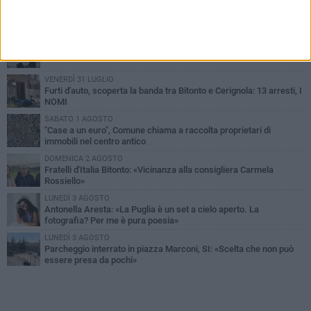
PIÙ LETTI QUESTA SETTIMANA
MARTEDÌ 4 AGOSTO
Armati di bastoni fuggono con l'incasso, rapina in un bar di Bitonto
VENERDÌ 31 LUGLIO
Furti d'auto, scoperta la banda tra Bitonto e Cerignola: 13 arresti, I
NOMI
SABATO 1 AGOSTO
"Case a un euro", Comune chiama a raccolta proprietari di
immobili nel centro antico
DOMENICA 2 AGOSTO
Fratelli d'Italia Bitonto: «Vicinanza alla consigliera Carmela
Rossiello»
LUNEDÌ 3 AGOSTO
Antonella Aresta: «La Puglia è un set a cielo aperto. La
fotografia? Per me è pura poesia»
LUNEDÌ 3 AGOSTO
Parcheggio interrato in piazza Marconi, SI: «Scelta che non può
essere presa da pochi»