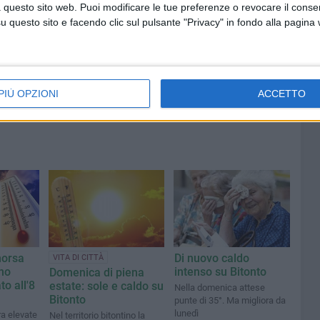
ncora
alza il Maestrale
 questo sito web. Puoi modificare le tue preferenze o revocare il conse
questo sito e facendo clic sul pulsante "Privacy" in fondo alla pagina
PIÙ OPZIONI
ACCETTO
morsa
Di nuovo caldo
VITA DI CITTÀ
ino
intenso su Bitonto
Domenica di piena
o all'8
estate: sole e caldo su
Nella domenica attese
Bitonto
punte di 35°. Ma migliora da
lunedì
a elevate
Nel territorio bitontino la