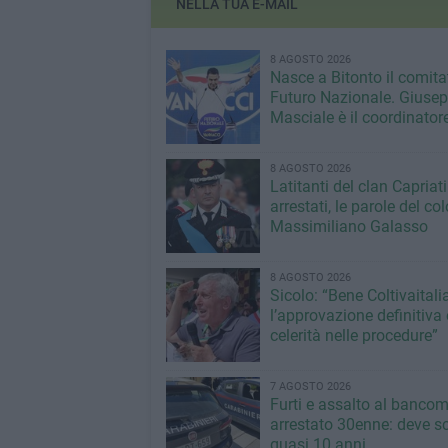
NELLA TUA E-MAIL
8 AGOSTO 2026
Nasce a Bitonto il comita
Futuro Nazionale. Giuse
Masciale è il coordinator
8 AGOSTO 2026
Latitanti del clan Capriati
arrestati, le parole del co
Massimiliano Galasso
8 AGOSTO 2026
Sicolo: “Bene Coltivaitalia
l’approvazione definitiva 
celerità nelle procedure”
7 AGOSTO 2026
Furti e assalto al bancom
arrestato 30enne: deve s
quasi 10 anni