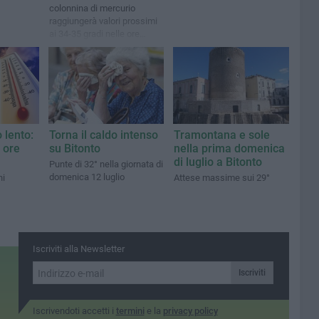
colonnina di mercurio
raggiungerà valori prossimi
ai 34-35 gradi nelle ore
centrali della giornata
 lento:
Torna il caldo intenso
Tramontana e sole
 ore
su Bitonto
nella prima domenica
di luglio a Bitonto
Punte di 32° nella giornata di
domenica 12 luglio
ni
Attese massime sui 29°
Iscriviti alla Newsletter
Iscriviti
Iscrivendoti accetti i
termini
e la
privacy policy