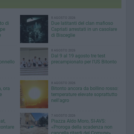
8 AGOSTO 2026
to di
Due latitanti del clan mafioso
ppe
Capriati arrestati in un casolare
e
di Bisceglie
8 AGOSTO 2026
Dal 9 al 19 agosto tre test
lonnello
precampionato per l'US Bitonto
8 AGOSTO 2026
, ora
Bitonto ancora da bollino rosso:
e
temperature elevate soprattutto
nell'agro
7 AGOSTO 2026
at,
Piazza Aldo Moro, SI-AVS:
contare
«Proroga della scadenza non
cancella ritardi del Comune»