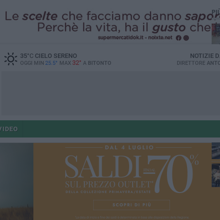
PI
35
°C
CIELO SERENO
NOTIZIE 
32°
OGGI MIN
25.5°
MAX
A
BITONTO
DIRETTORE
ANTO
po
po
VIDEO
op