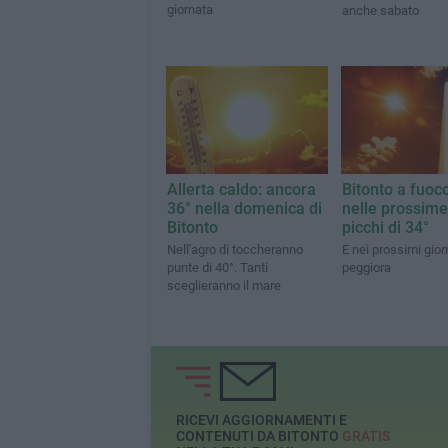
giornata
anche sabato
Allerta caldo: ancora
Bitonto a fuoco
36° nella domenica di
nelle prossime
Bitonto
picchi di 34°
Nell'agro di toccheranno
E nei prossimi gior
punte di 40°. Tanti
peggiora
sceglieranno il mare
RICEVI AGGIORNAMENTI E
CONTENUTI DA BITONTO
GRATIS