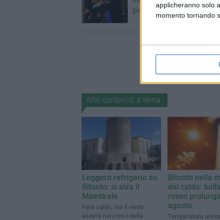
«Il nuovo girone C sarà a
applicheranno solo a
più equilibrato»
momento tornando su 
Altri contenuti a tema
Leggero refrigerio su
Bitonto nella 
Bitonto: si alza il
del caldo: boll
Maestrale
rosso prolungat
agosto
Farà caldo, ma il vento
aiuterà nel corso della
Temperatura ancor