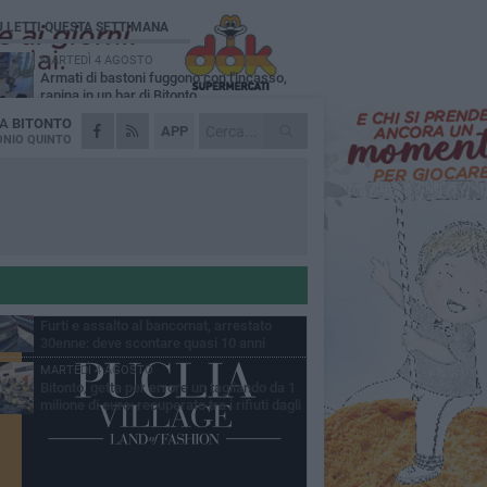
Ù LETTI QUESTA SETTIMANA
MARTEDÌ 4 AGOSTO
Armati di bastoni fuggono con l'incasso,
rapina in un bar di Bitonto
DA
BITONTO
LUNEDÌ 3 AGOSTO
APP
Antonella Aresta: «La Puglia è un set a
NIO QUINTO
cielo aperto. La fotografia? Per me è pura
esia»
LUNEDÌ 3 AGOSTO
Parcheggio interrato in piazza Marconi, SI:
«Scelta che non può essere presa da
chi»
DOMENICA 2 AGOSTO
Fratelli d'Italia Bitonto: «Vicinanza alla
consigliera Carmela Rossiello»
VENERDÌ 7 AGOSTO
Furti e assalto al bancomat, arrestato
30enne: deve scontare quasi 10 anni
MARTEDÌ 4 AGOSTO
Bitonto, getta per errore un tagliando da 1
milione di euro: recuperato tra i rifiuti dagli
eratori SANB