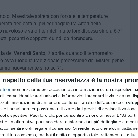
nto di Maestrale spirerà con forza e le temperature
ata dedicata al pellegrinaggio tra Altari della
 nuvoloso e valori termici in ulteriore discesa sino a 6-7°,
otti pesanti e cappotti quindi da riprendere.
ata del
Venerdì Santo,
7 aprile, quando il termometro
o avrà luogo la tradizionale processione dei Misteri per le
eranno nuovamente sino ad 7°.
rti.
l rispetto della tua riservatezza è la nostra prior
artner
memorizziamo e/o accediamo a informazioni su un dispositivo, c
zzare, invece, la prima parte della giornata di Pasqua, ma
ali, come identificatori univoci e informazioni standard inviate da un di
ppuntamento con il meteo del sabato notte.
zzati, misurazione di annunci e contenuti, analisi dell'audience e svilupp
i e i nostri partner possiamo utilizzare dati precisi di geolocalizzazione 
O BITONTO
del dispositivo. Puoi fare clic per consentire a noi e ai nostri 1733 partn
critte. In alternativa puoi accedere a informazioni più dettagliate e modif
9 AGOSTO 2026
acconsentire o di negare il consenso.
Si rende noto che alcuni trattamen
dispoto:
Leggero refrigerio su Bitonto: si
e il tuo consenso, ma hai il diritto di opporti a tale trattamento. Le tue