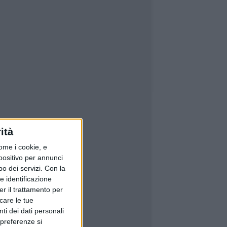
ità
ome i cookie, e
spositivo per annunci
o dei servizi.
Con la
e identificazione
er il trattamento per
icare le tue
ti dei dati personali
 preferenze si